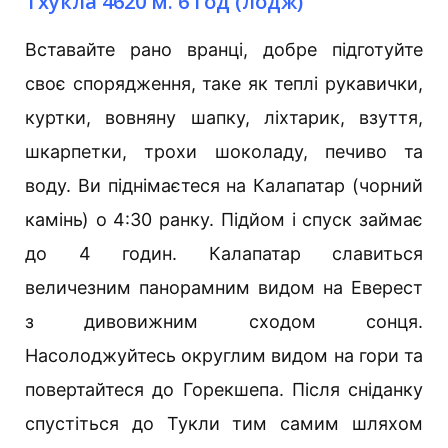
Тхукла 4620 м. 6 год (лодж)
Вставайте рано вранці, добре підготуйте
своє спорядження, таке як теплі рукавички,
куртки, вовняну шапку, ліхтарик, взуття,
шкарпетки, трохи шоколаду, печиво та
воду. Ви піднімаєтеся на Калапатар (чорний
камінь) о 4:30 ранку. Підйом і спуск займає
до 4 годин. Калапатар славиться
величезним панорамним видом на Еверест
з дивовижним сходом сонця.
Насолоджуйтесь округлим видом на гори та
повертайтеся до Горекшепа. Після сніданку
спустіться до Тукли тим самим шляхом