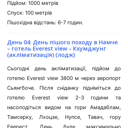
Підйом: 1000 метрів
Спуск: 100 метрів
Пішохідна відстань: 6-7 годин.
День 04: День пішого походу в Намче
– готель Everest view – Кхумджунг
(акліматизація) (лодж)
Сьогодні день акліматизації, підйом до
готелю Everest view 3800 м через аеропорт
Сьянгбоче. Після сніданку підніміться до
готелю Everest view 2-3 години та
насолодіться видом на гори Амадаблам,
Тамсерку, Лхоцзе, Нупсе, Тавач, гору
Еверест. День буде максимально