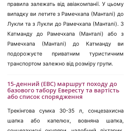
правила залежать від авіакомпанії. У цьому
випадку ви летите з Рамечхапа (Манталі) до
Лукли та з Лукли до Рамечхапа (Манталі). З
Катманду до Рамечхапа (Манталі) або з
Рамечхапа (Манталі) до Катманду ви
подорожуєте приватним туристичним
транспортом залежно від розміру групи.
15-денний (EBC) маршрут походу до
базового табору Евересту та вартість
або список спорядження
Трекінгова сумка 30-35 л, сонцезахисна
шапка або капелюх, вовняна шапка,
сонцезахисні окуляри, налобний ліхтарик,