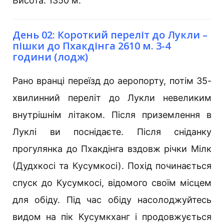
Висота: 1350 м.
День 02: Короткий переліт до Лукли –
пішки до Пхакдінга 2610 м. 3-4
години (лодж)
Рано вранці переїзд до аеропорту, потім 35-
хвилинний переліт до Лукли невеликим
внутрішнім літаком. Після приземлення в
Луклі ви поснідаєте. Після сніданку
прогулянка до Пхакдінга вздовж річки Мілк
(Дудхкосі та Кусумкосі). Похід починається
спуск до Кусумкосі, відомого своїм місцем
для обіду. Під час обіду насолоджуйтесь
видом на пік Кусумкханг і продовжується