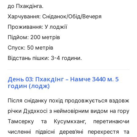
до Пхакдінга.
Харчування: Сніданок/Обід/Вечеря
Проживання: У лоджії
Підйом: 200 метрів
Спуск: 50 метрів
Відстань пішки: 3-4 години.
День 03: Пхакдінг – Намче 3440 м. 5
годин (лодж)
Після сніданку похід продовжується вздовж
річки Дудхкосі з неймовірним видом на гору
Тамсерку та Кусумкханг, перетинаючи
численні підвісні дерев’яні перехрестя та