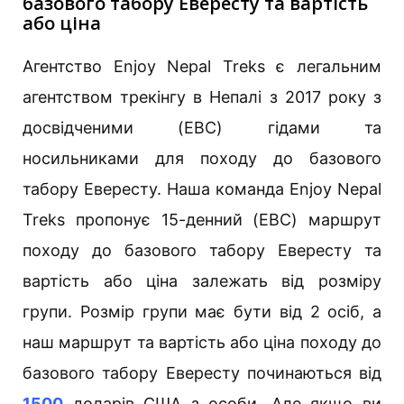
базового табору Евересту та вартість
або ціна
Агентство Enjoy Nepal Treks є легальним
агентством трекінгу в Непалі з 2017 року з
досвідченими (EBC) гідами та
носильниками для походу до базового
табору Евересту. Наша команда Enjoy Nepal
Treks пропонує 15-денний (EBC) маршрут
походу до базового табору Евересту та
вартість або ціна залежать від розміру
групи. Розмір групи має бути від 2 осіб, а
наш маршрут та вартість або ціна походу до
базового табору Евересту починаються від
1500
доларів США з особи. Але якщо ви