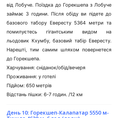
від Лобуче. Поїздка до Горекшепа з Лобуче
займає 3 години. Після обіду ви підете до
базового табору Евересту 5364 метри та
помилуєтесь гігантським видом на
льодовик Кхумбу, базовий табір Евересту.
Нарешті, тим самим шляхом повернетеся
до Горекшепа.
Харчування: сніданок/обід/вечеря
Проживання: у готелі
Підйом: 650 метрів
Відстань пішки: 6-7 годин. /12 км
День 10: Горекшеп-Калапатар 5550 м-