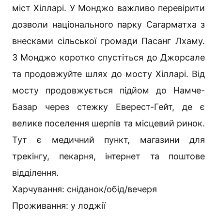
міст Хілларі. У Монджо важливо перевірити
дозволи національного парку Сагарматха з
внесками сільської громади Пасанг Лхаму.
З Монджо коротко спустіться до Джорсале
та продовжуйте шлях до мосту Хілларі. Від
мосту продовжується підйом до Намче-
Базар через стежку Еверест-Гейт, де є
велике поселення шерпів та місцевий ринок.
Тут є медичний пункт, магазини для
трекінгу, пекарня, інтернет та поштове
відділення.
Харчування: сніданок/обід/вечеря
Проживання: у лоджії