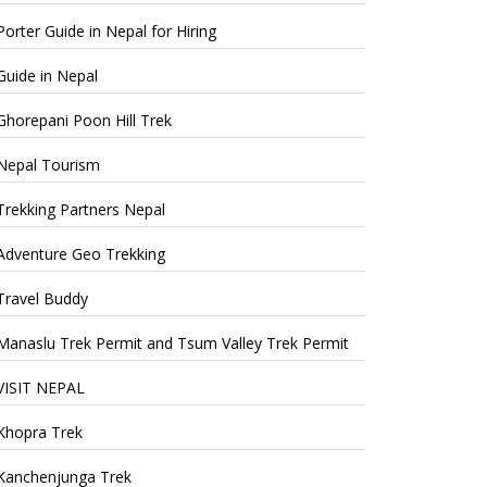
Porter Guide in Nepal for Hiring
Guide in Nepal
Ghorepani Poon Hill Trek
Nepal Tourism
Trekking Partners Nepal
Adventure Geo Trekking
Travel Buddy
Manaslu Trek Permit and Tsum Valley Trek Permit
VISIT NEPAL
Khopra Trek
Kanchenjunga Trek