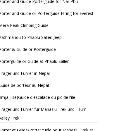
Porter and Guide Porterguide for Nar Phu
Porter and Guide or Porterguide Hiring for Everest
Mera Peak Climbing Guide
Kathmandu to Phaplu Salleri Jeep
Porter & Guide or Porterguide
Porterguide or Guide at Phaplu Salleri
Träger und Führer in Nepal
Guide de porteur au Népal
(Imja Tse)Guide d'escalade du pic de l'île
Träger und Führer für Manaslu Trek und Tsum
Valley Trek
Porter et Guide/Porterguide pour Manaslu Trek et