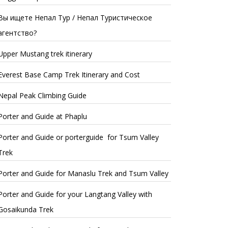
Вы ищете Непал Тур / Непал Туристическое
агентство?
Upper Mustang trek itinerary
Everest Base Camp Trek Itinerary and Cost
Nepal Peak Climbing Guide
Porter and Guide at Phaplu
Porter and Guide or porterguide for Tsum Valley
Trek
Porter and Guide for Manaslu Trek and Tsum Valley
Porter and Guide for your Langtang Valley with
Gosaikunda Trek