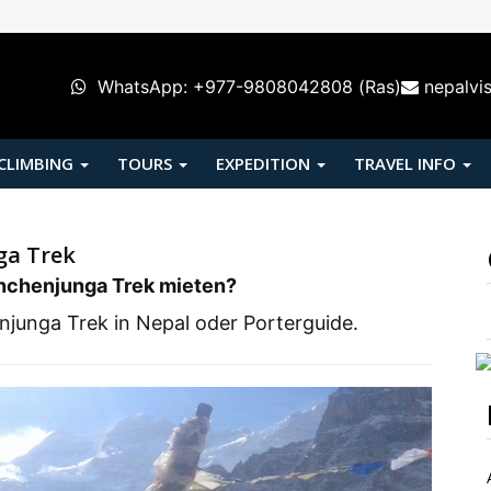
WhatsApp: +977-9808042808 (Ras)
nepalvi
 CLIMBING
TOURS
EXPEDITION
TRAVEL INFO
ga Trek
anchenjunga Trek
mieten?
njunga Trek in Nepal oder Porterguide.