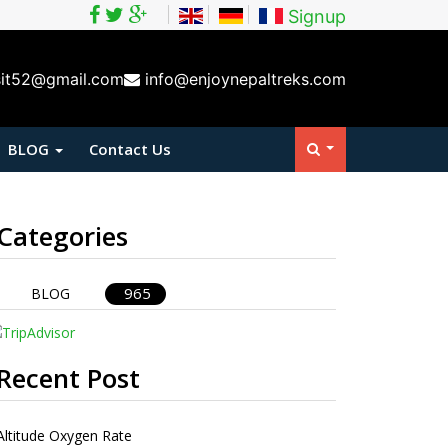
Signup
sit52@gmail.com
info@enjoynepaltreks.com
BLOG
Contact Us
Categories
965
BLOG
Recent Post
Altitude Oxygen Rate