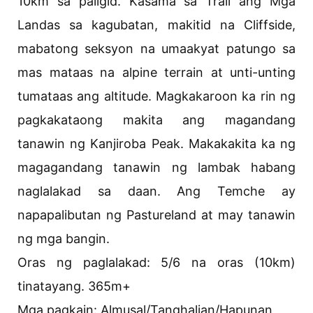
10km sa paligid. Kasama sa Trail ang Mga
Landas sa kagubatan, makitid na Cliffside,
mabatong seksyon na umaakyat patungo sa
mas mataas na alpine terrain at unti-unting
tumataas ang altitude. Magkakaroon ka rin ng
pagkakataong makita ang magandang
tanawin ng Kanjiroba Peak. Makakakita ka ng
magagandang tanawin ng lambak habang
naglalakad sa daan. Ang Temche ay
napapalibutan ng Pastureland at may tanawin
ng mga bangin.
Oras ng paglalakad: 5/6 na oras (10km)
tinatayang. 365m+
Mga pagkain: Almusal/Tanghalian/Hapunan