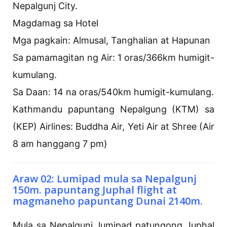
Nepalgunj City.
Magdamag sa Hotel
Mga pagkain: Almusal, Tanghalian at Hapunan
Sa pamamagitan ng Air: 1 oras/366km humigit-
kumulang.
Sa Daan: 14 na oras/540km humigit-kumulang.
Kathmandu papuntang Nepalgung (KTM) sa
(KEP) Airlines: Buddha Air, Yeti Air at Shree (Air
8 am hanggang 7 pm)
Araw 02: Lumipad mula sa Nepalgunj
150m. papuntang Juphal flight at
magmaneho papuntang Dunai 2140m.
Mula sa Nepalgunj, lumipad patungong Juphal