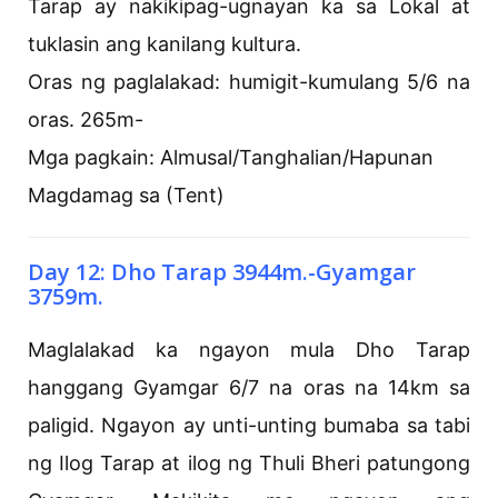
Tarap ay nakikipag-ugnayan ka sa Lokal at
tuklasin ang kanilang kultura.
Oras ng paglalakad: humigit-kumulang 5/6 na
oras. 265m-
Mga pagkain: Almusal/Tanghalian/Hapunan
Magdamag sa (Tent)
Day 12: Dho Tarap 3944m.-Gyamgar
3759m.
Maglalakad ka ngayon mula Dho Tarap
hanggang Gyamgar 6/7 na oras na 14km sa
paligid. Ngayon ay unti-unting bumaba sa tabi
ng Ilog Tarap at ilog ng Thuli Bheri patungong