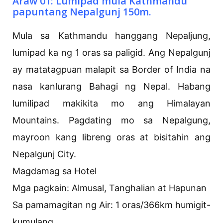
Araw 01: Lumipad mula Kathmandu
papuntang Nepalgunj 150m.
Mula sa Kathmandu hanggang Nepaljung,
lumipad ka ng 1 oras sa paligid. Ang Nepalgunj
ay matatagpuan malapit sa Border of India na
nasa kanlurang Bahagi ng Nepal. Habang
lumilipad makikita mo ang Himalayan
Mountains. Pagdating mo sa Nepalgung,
mayroon kang libreng oras at bisitahin ang
Nepalgunj City.
Magdamag sa Hotel
Mga pagkain: Almusal, Tanghalian at Hapunan
Sa pamamagitan ng Air: 1 oras/366km humigit-
kumulang.