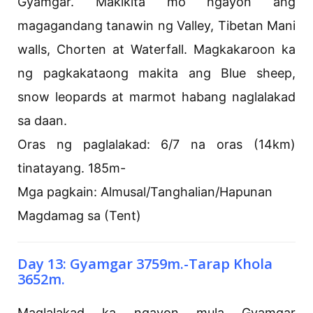
Gyamgar. Makikita mo ngayon ang
magagandang tanawin ng Valley, Tibetan Mani
walls, Chorten at Waterfall. Magkakaroon ka
ng pagkakataong makita ang Blue sheep,
snow leopards at marmot habang naglalakad
sa daan.
Oras ng paglalakad: 6/7 na oras (14km)
tinatayang. 185m-
Mga pagkain: Almusal/Tanghalian/Hapunan
Magdamag sa (Tent)
Day 13: Gyamgar 3759m.-Tarap Khola
3652m.
Maglalakad ka ngayon mula Gyamgar