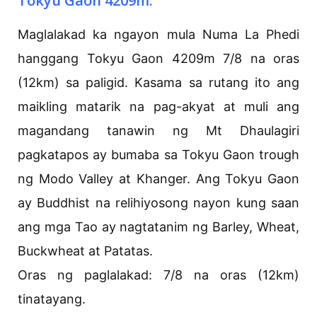
Tokyu Gaon 4209m.
Maglalakad ka ngayon mula Numa La Phedi
hanggang Tokyu Gaon 4209m 7/8 na oras
(12km) sa paligid. Kasama sa rutang ito ang
maikling matarik na pag-akyat at muli ang
magandang tanawin ng Mt Dhaulagiri
pagkatapos ay bumaba sa Tokyu Gaon trough
ng Modo Valley at Khanger. Ang Tokyu Gaon
ay Buddhist na relihiyosong nayon kung saan
ang mga Tao ay nagtatanim ng Barley, Wheat,
Buckwheat at Patatas.
Oras ng paglalakad: 7/8 na oras (12km)
tinatayang.