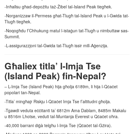
-Inħallsu għad-depożitu taż-Żibel tal-Island Peak tiegħek.
-Norganizzaw il-Permess għat-Tlugħ tal-Island Peak u l-Gwida tat-
Tlugħ tiegħek.
-Noqogħdu f’Chhukung matul l-istaġun tat-Tlugħ u nimbuttaw sas-
Summit.
-L-assigurazzjoni tal-Gwida tat-Tlugħ issir mill-Aġenzija.
Għaliex titla’ l-Imja Tse
(Island Peak) fin-Nepal?
– L-Imja Tse (Island Peak) hija għolja 6189m, li hija l-Qċaċet
popolari tan-Nepal.
-Titla’ mingħajr Riskju l-Qċaċet Imja Tse f’altitudni għolja.
-Tgawdi veduta eċċitanti ta’ 6812m Ama Dablam, 8485m Makalu
u 8516m Lhotse, veduti tal-Muntanja Everest u Qċaċet oħra.
-40,000 barrani diġà telgħu l-Imja Tse (Qċaċet tal-Gżira).