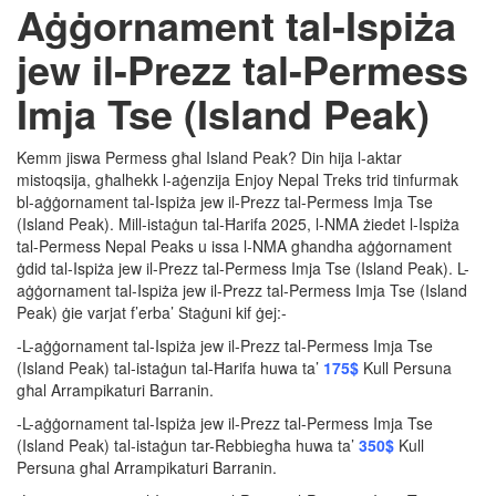
Aġġornament tal-Ispiża
jew il-Prezz tal-Permess
Imja Tse (Island Peak)
Kemm jiswa Permess għal Island Peak? Din hija l-aktar
mistoqsija, għalhekk l-aġenzija Enjoy Nepal Treks trid tinfurmak
bl-aġġornament tal-Ispiża jew il-Prezz tal-Permess Imja Tse
(Island Peak). Mill-istaġun tal-Ħarifa 2025, l-NMA żiedet l-Ispiża
tal-Permess Nepal Peaks u issa l-NMA għandha aġġornament
ġdid tal-Ispiża jew il-Prezz tal-Permess Imja Tse (Island Peak). L-
aġġornament tal-Ispiża jew il-Prezz tal-Permess Imja Tse (Island
Peak) ġie varjat f’erba’ Staġuni kif ġej:-
-L-aġġornament tal-Ispiża jew il-Prezz tal-Permess Imja Tse
(Island Peak) tal-istaġun tal-Ħarifa huwa ta’
175$
Kull Persuna
għal Arrampikaturi Barranin.
-L-aġġornament tal-Ispiża jew il-Prezz tal-Permess Imja Tse
(Island Peak) tal-istaġun tar-Rebbiegħa huwa ta’
350$
Kull
Persuna għal Arrampikaturi Barranin.