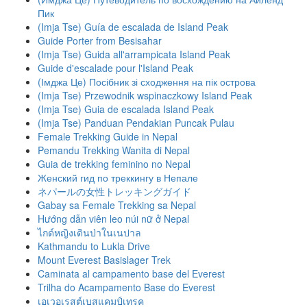
Пик
(Imja Tse) Guía de escalada de Island Peak
Guide Porter from Besisahar
(Imja Tse) Guida all'arrampicata Island Peak
Guide d'escalade pour l'Island Peak
(Імджа Це) Посібник зі сходження на пік острова
(Imja Tse) Przewodnik wspinaczkowy Island Peak
(Imja Tse) Guia de escalada Island Peak
(Imja Tse) Panduan Pendakian Puncak Pulau
Female Trekking Guide in Nepal
Pemandu Trekking Wanita di Nepal
Guia de trekking feminino no Nepal
Женский гид по треккингу в Непале
ネパールの女性トレッキングガイド
Gabay sa Female Trekking sa Nepal
Hướng dẫn viên leo núi nữ ở Nepal
ไกด์หญิงเดินป่าในเนปาล
Kathmandu to Lukla Drive
Mount Everest Basislager Trek
Caminata al campamento base del Everest
Trilha do Acampamento Base do Everest
เอเวอเรสต์เบสแคมป์เทรค