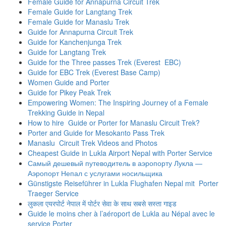
Female Guide for Annapurna Circuit Trek
Female Guide for Langtang Trek
Female Guide for Manaslu Trek
Guide for Annapurna Circuit Trek
Guide for Kanchenjunga Trek
Guide for Langtang Trek
Guide for the Three passes Trek (Everest EBC)
Guide for EBC Trek (Everest Base Camp)
Women Guide and Porter
Guide for Pikey Peak Trek
Empowering Women: The Inspiring Journey of a Female
Trekking Guide in Nepal
How to hire Guide or Porter for Manaslu Circuit Trek?
Porter and Guide for Mesokanto Pass Trek
Manaslu Circuit Trek Videos and Photos
Cheapest Guide in Lukla Airport Nepal with Porter Service
Самый дешевый путеводитель в аэропорту Лукла —
Аэропорт Непал с услугами носильщика
Günstigste Reiseführer in Lukla Flughafen Nepal mit Porter
Traeger Service
लुकला एयरपोर्ट नेपाल में पोर्टर सेवा के साथ सबसे सस्ता गाइड
Guide le moins cher à l’aéroport de Lukla au Népal avec le
service Porter