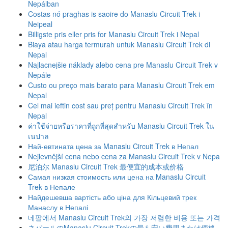
Nepálban
Costas nó praghas is saoire do Manaslu Circuit Trek i
Neipeal
Billigste pris eller pris for Manaslu Circuit Trek i Nepal
Biaya atau harga termurah untuk Manaslu Circuit Trek di
Nepal
Najlacnejšie náklady alebo cena pre Manaslu Circuit Trek v
Nepále
Custo ou preço mais barato para Manaslu Circuit Trek em
Nepal
Cel mai ieftin cost sau preț pentru Manaslu Circuit Trek în
Nepal
ค่าใช้จ่ายหรือราคาที่ถูกที่สุดสําหรับ Manaslu Circuit Trek ใน
เนปาล
Най-евтината цена за Manaslu Circuit Trek в Непал
Nejlevnější cena nebo cena za Manaslu Circuit Trek v Nepa
尼泊尔 Manaslu Circuit Trek 最便宜的成本或价格
Самая низкая стоимость или цена на Manaslu Circuit
Trek в Непале
Найдешевша вартість або ціна для Кільцевий трек
Манаслу в Непалі
네팔에서 Manaslu Circuit Trek의 가장 저렴한 비용 또는 가격
ネパールのManaslu Circuit Trekの最も安い費用または価格