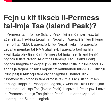
Fejn u kif tikseb il-Permess
tal-Imja Tse (Island Peak)?
Il-Permess tal-Imja Tse (Island Peak) jiġi rranġat permezz tal-
aġenziji tat-Trekking Legali tan-Nepal u l-Aġenziji jeħtieġ li jkunu
membri tal-NMA. L-aġenzija Enjoy Nepal Treks hija aġenzija
Legali u membru tal-NMA għalhekk l-aġenzija tagħna hija
kwalifikata biex tirranġa l-Permess tal-Imja Tse (Island Peak)
tiegħek u tista’ tikseb il-Permess tal-Imja Tse (Island Peak)
tiegħek magħna fin-Nepal jekk inti eċċitat li titla’ din il-Qċaċet. L-
aġenzija tagħna tinsab f’Kapan 12 Kathmandu mill-2017 (Uffiċċju
Prinċipali) u l-uffiċċju tal-Fergħa tagħna f’Thamel. Biex
tissottometti l-proċess tal-Permess tal-Imja Tse (Island Peak)
neħtieġu kopja tal-Passaport tiegħek, Gwida tat-Tixbit Liċenzjata
Legalment tal-Imja Tse (Island Peak), l-Ispiża, il-Prezz jew il-miżati
tal-Permess tal-Imja Tse (Island Peak) u l-informazzjoni tal-
Itinerarju tas-Summit tiegħek.