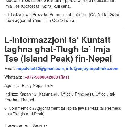
-Madwar 1000 sa 2000 Barranin jippruvaw jilħqu l-quċċata tal-
Imja Tse (Qċaċet tal-Gżira) kull sena.
– L-Ispiża jew il-Prezz tal-Permess tal-Imja Tse (Qċaċet tal-Gżira)
huwa aġġornat irħas minn Qċaċet oħra.
L-Informazzjoni ta’ Kuntatt
tagħna għat-Tlugħ ta’ Imja
Tse (Island Peak) fin-Nepal
Email:
nepalvisit52@gmail.com
,
info@enjoynepaltreks.com
Whatsapp:
+977-9808042808 (Ras)
Aġenzija: Enjoy Nepal Treks
Indirizz: Kapan 12, Kathmandu Uffiċċju Prinċipali u Uffiċċju tal-
Fergħa f’Thamel.
0 Comments on Aġġornament tal-Ispiża jew il-Prezz tal-Permess
Imja Tse (Island Peak)
Leave a Reply