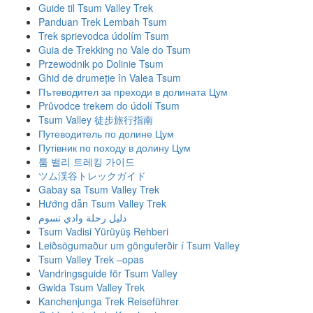
Guide til Tsum Valley Trek
Panduan Trek Lembah Tsum
Trek sprievodca údolím Tsum
Guia de Trekking no Vale do Tsum
Przewodnik po Dolinie Tsum
Ghid de drumeție în Valea Tsum
Пътеводител за преходи в долината Цум
Průvodce trekem do údolí Tsum
Tsum Valley 徒步旅行指南
Путеводитель по долине Цум
Путівник по походу в долину Цум
툼 밸리 트레킹 가이드
ツム渓谷トレックガイド
Gabay sa Tsum Valley Trek
Hướng dẫn Tsum Valley Trek
دليل رحلة وادي تسوم
Tsum Vadisi Yürüyüş Rehberi
Leiðsögumaður um gönguferðir í Tsum Valley
Tsum Valley Trek –opas
Vandringsguide för Tsum Valley
Gwida Tsum Valley Trek
Kanchenjunga Trek Reiseführer