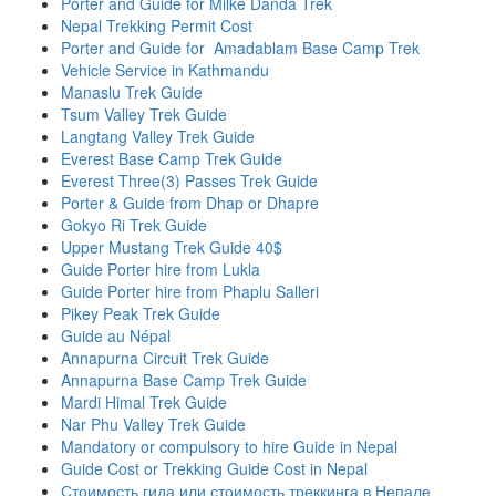
Porter and Guide for Milke Danda Trek
Nepal Trekking Permit Cost
Porter and Guide for Amadablam Base Camp Trek
Vehicle Service in Kathmandu
Manaslu Trek Guide
Tsum Valley Trek Guide
Langtang Valley Trek Guide
Everest Base Camp Trek Guide
Everest Three(3) Passes Trek Guide
Porter & Guide from Dhap or Dhapre
Gokyo Ri Trek Guide
Upper Mustang Trek Guide 40$
Guide Porter hire from Lukla
Guide Porter hire from Phaplu Salleri
Pikey Peak Trek Guide
Guide au Népal
Annapurna Circuit Trek Guide
Annapurna Base Camp Trek Guide
Mardi Himal Trek Guide
Nar Phu Valley Trek Guide
Mandatory or compulsory to hire Guide in Nepal
Guide Cost or Trekking Guide Cost in Nepal
Стоимость гида или стоимость треккинга в Непале