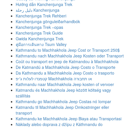
Hướng dẫn Kanchenjunga Trek
دليل رحلة Kanchenjunga
Kanchenjunga Trek Rehberi
Kanchenjunga gönguleiðarhandbók
Kanchenjunga Trek –opas
Kanchenjunga Trek Guide
Gwida Kanchenjunga Trek
คู่มือการเดินทาง Tsum Valley
Kathmandu to Machhakhola Jeep Cost or Transport 250$
Kathmandu nach Machhakhola Jeep Kosten oder Transport
Coût ou transport en jeep de Katmandou à Machhakhola
De Katmandú a Machhakhola Jeep Costo o Transporte
Da Kathmandu a Machhakhola Jeep Costo o trasporto
קטמנדו לעלות ג'יפ Machhakhola או תחבורה
Kathmandu naar Machhakhola Jeep kosten of vervoer
Katmandu és Machhakhola Jeep között költség vagy
szállítás
Kathmandu go Machhakhola Jeep Costas nó Iompar
Katmandu til Machhakhola Jeep Omkostninger eller
transport
Kathmandu ke Machhakhola Jeep Biaya atau Transportasi
Náklady alebo doprava z džípu z Káthmandu do