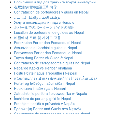
Носильщик и гид для трекинга вокруг Аннапурны
在尼泊尔招聘搬运工和向导
Contratación de porteadores y guías en Nepal
توظيف الحمال والدليل في نيبال
Услуги носильщика и гида в Непале
ネパールでのポーターとガイドの雇用
Location de porteurs et de guides au Népal
네팔에서 포터 및 가이드 고용
Perekrutan Porter dan Pemandu di Nepal
Assunzione di facchini e guide in Nepal
Penyewaan Porter dan Pemandu di Nepal
Tuyển dụng Porter và Guide ở Nepal
Contratação de carregadores e guias no Nepal
Nepal'de Kapıcı ve Rehber Kiralama
Fostú Póirtéir agus Treoraithe i Neipeal
พนักงานยกกระเป๋าและมัคคุเทศก์การจ้างงานในเนปาล
Porter og leiðsögumaður ráða í Nepal
Носильник і найм гіда в Непалі
Zatrudnienie portiera i przewodnika w Nepalu
Închiriere de portar și ghid în Nepal
Pronájem nosičů a průvodců v Nepálu
Πρόσληψη Porter and Guide στο Νεπάλ
Contratação de carregadores e guias no Nepal