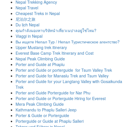
Nepal Trekking Agency
Nepal Travel
Cheapest Treks in Nepal
尼泊尔之旅
Du lịch Nepal
คุณกำลังมองหาบริษัทนำเที่ยวเนปาลอยู่ใช่ไหม?
Viaggi in Nepal
Вы ищете Непал Тур / Непал Туристическое агентство?
Upper Mustang trek itinerary
Everest Base Camp Trek Itinerary and Cost
Nepal Peak Climbing Guide
Porter and Guide at Phaplu
Porter and Guide or porterguide for Tsum Valley Trek
Porter and Guide for Manaslu Trek and Tsum Valley
Porter and Guide for your Langtang Valley with Gosaikunda
Trek
Porter and Guide Porterguide for Nar Phu
Porter and Guide or Porterguide Hiring for Everest
Mera Peak Climbing Guide
Kathmandu to Phaplu Salleri Jeep
Porter & Guide or Porterguide
Porterguide or Guide at Phaplu Salleri
Träger und Führer in Nepal