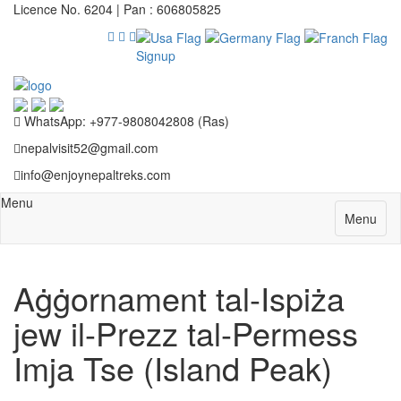
Licence No. 6204 | Pan : 606805825
Signup
WhatsApp: +977-9808042808 (Ras)
nepalvisit52@gmail.com
info@enjoynepaltreks.com
Menu
Menu
Aġġornament tal-Ispiża
jew il-Prezz tal-Permess
Imja Tse (Island Peak)