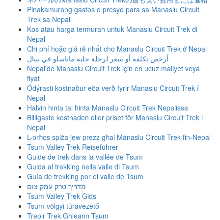
Pinakamurang gastos o presyo para sa Manaslu Circuit
Trek sa Nepal
Kos atau harga termurah untuk Manaslu Circuit Trek di
Nepal
Chi phí hoặc giá rẻ nhất cho Manaslu Circuit Trek ở Nepal
أرخص تكلفة أو سعر لرحلة حلبة ماناسلو في نيبال
Nepal'de Manaslu Circuit Trek için en ucuz maliyet veya
fiyat
Ódýrasti kostnaður eða verð fyrir Manaslu Circuit Trek í
Nepal
Halvin hinta tai hinta Manaslu Circuit Trek Nepalissa
Billigaste kostnaden eller priset för Manaslu Circuit Trek i
Nepal
L-orħos spiża jew prezz għal Manaslu Circuit Trek fin-Nepal
Tsum Valley Trek Reiseführer
Guide de trek dans la vallée de Tsum
Guida al trekking nella valle di Tsum
Guía de trekking por el valle de Tsum
מדריך טרק עמק צום
Tsum Valley Trek Gids
Tsum-völgyi túravezető
Treoir Trek Ghleann Tsum