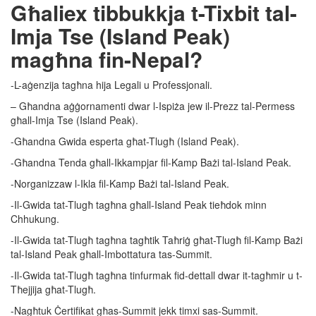
Għaliex tibbukkja t-Tixbit tal-
Imja Tse (Island Peak)
magħna fin-Nepal?
-L-aġenzija tagħna hija Legali u Professjonali.
– Għandna aġġornamenti dwar l-Ispiża jew il-Prezz tal-Permess
għall-Imja Tse (Island Peak).
-Għandna Gwida esperta għat-Tlugħ (Island Peak).
-Għandna Tenda għall-Ikkampjar fil-Kamp Bażi tal-Island Peak.
-Norganizzaw l-Ikla fil-Kamp Bażi tal-Island Peak.
-Il-Gwida tat-Tlugħ tagħna għall-Island Peak tieħdok minn
Chhukung.
-Il-Gwida tat-Tlugħ tagħna tagħtik Taħriġ għat-Tlugħ fil-Kamp Bażi
tal-Island Peak għall-Imbottatura tas-Summit.
-Il-Gwida tat-Tlugħ tagħna tinfurmak fid-dettall dwar it-tagħmir u t-
Tħejjija għat-Tlugħ.
-Nagħtuk Ċertifikat għas-Summit jekk timxi sas-Summit.