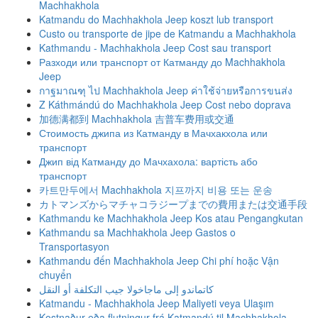
Machhakhola
Katmandu do Machhakhola Jeep koszt lub transport
Custo ou transporte de jipe de Katmandu a Machhakhola
Kathmandu - Machhakhola Jeep Cost sau transport
Разходи или транспорт от Катманду до Machhakhola
Jeep
กาฐมาณฑุ ไป Machhakhola Jeep ค่าใช้จ่ายหรือการขนส่ง
Z Káthmándú do Machhakhola Jeep Cost nebo doprava
加德满都到 Machhakhola 吉普车费用或交通
Стоимость джипа из Катманду в Мачхакхола или
транспорт
Джип від Катманду до Мачхахола: вартість або
транспорт
카트만두에서 Machhakhola 지프까지 비용 또는 운송
カトマンズからマチャコラジープまでの費用または交通手段
Kathmandu ke Machhakhola Jeep Kos atau Pengangkutan
Kathmandu sa Machhakhola Jeep Gastos o
Transportasyon
Kathmandu đến Machhakhola Jeep Chi phí hoặc Vận
chuyển
كاتماندو إلى ماجاخولا جيب التكلفة أو النقل
Katmandu - Machhakhola Jeep Maliyeti veya Ulaşım
Kostnaður eða flutningur frá Katmandú til Machhakhola