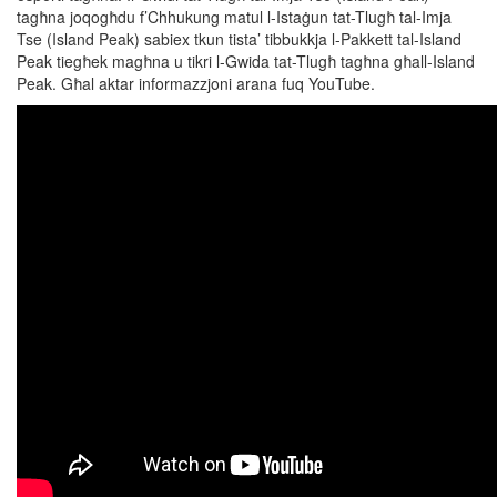
tagħna joqogħdu f’Chhukung matul l-Istaġun tat-Tlugħ tal-Imja
Tse (Island Peak) sabiex tkun tista’ tibbukkja l-Pakkett tal-Island
Peak tiegħek magħna u tikri l-Gwida tat-Tlugħ tagħna għall-Island
Peak. Għal aktar informazzjoni arana fuq YouTube.