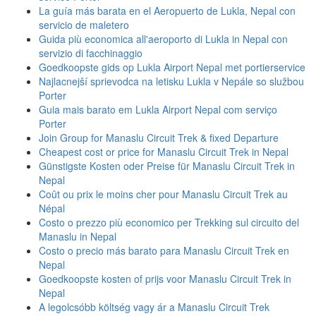
La guía más barata en el Aeropuerto de Lukla, Nepal con
servicio de maletero
Guida più economica all'aeroporto di Lukla in Nepal con
servizio di facchinaggio
Goedkoopste gids op Lukla Airport Nepal met portierservice
Najlacnejší sprievodca na letisku Lukla v Nepále so službou
Porter
Guia mais barato em Lukla Airport Nepal com serviço
Porter
Join Group for Manaslu Circuit Trek & fixed Departure
Cheapest cost or price for Manaslu Circuit Trek in Nepal
Günstigste Kosten oder Preise für Manaslu Circuit Trek in
Nepal
Coût ou prix le moins cher pour Manaslu Circuit Trek au
Népal
Costo o prezzo più economico per Trekking sul circuito del
Manaslu in Nepal
Costo o precio más barato para Manaslu Circuit Trek en
Nepal
Goedkoopste kosten of prijs voor Manaslu Circuit Trek in
Nepal
A legolcsóbb költség vagy ár a Manaslu Circuit Trek