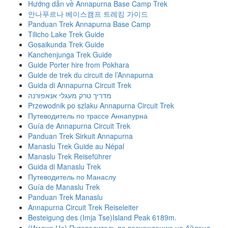
Hướng dẫn về Annapurna Base Camp Trek
안나푸르나 베이스캠프 트레킹 가이드
Panduan Trek Annapurna Base Camp
Tilicho Lake Trek Guide
Gosaikunda Trek Guide
Kanchenjunga Trek Guide
Guide Porter hire from Pokhara
Guide de trek du circuit de l’Annapurna
Guida di Annapurna Circuit Trek
מדריך טרק מעגלי אנאפורנה
Przewodnik po szlaku Annapurna Circuit Trek
Путеводитель по трассе Аннапурна
Guía de Annapurna Circuit Trek
Panduan Trek Sirkuit Annapurna
Manaslu Trek Guide au Népal
Manaslu Trek Reiseführer
Guida di Manaslu Trek
Путеводитель по Манаслу
Guía de Manaslu Trek
Panduan Trek Manaslu
Annapurna Circuit Trek Reiseleiter
Besteigung des (Imja Tse)Island Peak 6189m.
(Имджа Це) Путеводитель по восхождению на Айленд