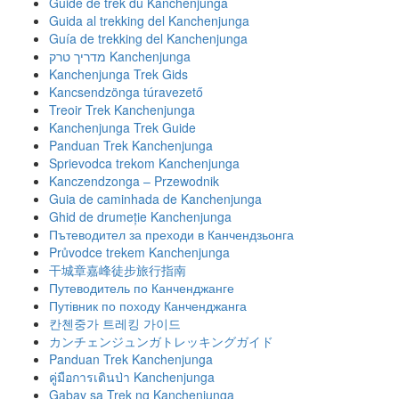
Guide de trek du Kanchenjunga
Guida al trekking del Kanchenjunga
Guía de trekking del Kanchenjunga
מדריך טרק Kanchenjunga
Kanchenjunga Trek Gids
Kancsendzönga túravezető
Treoir Trek Kanchenjunga
Kanchenjunga Trek Guide
Panduan Trek Kanchenjunga
Sprievodca trekom Kanchenjunga
Kanczendzonga – Przewodnik
Guia de caminhada de Kanchenjunga
Ghid de drumeție Kanchenjunga
Пътеводител за преходи в Канчендзьонга
Průvodce trekem Kanchenjunga
干城章嘉峰徒步旅行指南
Путеводитель по Канченджанге
Путівник по походу Канченджанга
칸첸중가 트레킹 가이드
カンチェンジュンガトレッキングガイド
Panduan Trek Kanchenjunga
คู่มือการเดินป่า Kanchenjunga
Gabay sa Trek ng Kanchenjunga