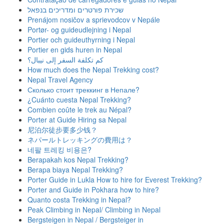
שכירת פורטרים ומדריכים בנפאל
Prenájom nosičov a sprievodcov v Nepále
Portør- og guideudlejning i Nepal
Portier och guideuthyrning i Nepal
Portier en gids huren in Nepal
كم تكلفة السفر إلى نيبال؟
How much does the Nepal Trekking cost?
Nepal Travel Agency
Сколько стоит треккинг в Непале?
¿Cuánto cuesta Nepal Trekking?
Combien coûte le trek au Népal?
Porter at Guide Hiring sa Nepal
尼泊尔徒步要多少钱？
ネパールトレッキングの費用は？
네팔 트레킹 비용은?
Berapakah kos Nepal Trekking?
Berapa biaya Nepal Trekking?
Porter Guide in Lukla How to hire for Everest Trekking?
Porter and Guide in Pokhara how to hire?
Quanto costa Trekking in Nepal?
Peak Climbing in Nepal/ Climbing in Nepal
Bergsteigen in Nepal / Bergsteiger in