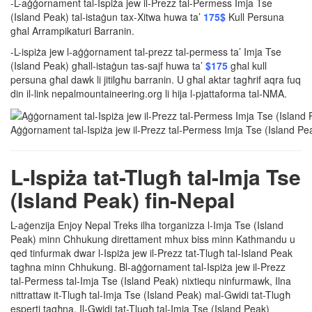
-L-aġġornament tal-Ispiża jew il-Prezz tal-Permess Imja Tse
(Island Peak) tal-istaġun tax-Xitwa huwa ta’
175$
Kull Persuna
għal Arrampikaturi Barranin.
-L-ispiża jew l-aġġornament tal-prezz tal-permess ta’ Imja Tse
(Island Peak) għall-istaġun tas-sajf huwa ta’
$175
għal kull
persuna għal dawk li jitilgħu barranin. U għal aktar tagħrif aqra fuq
din il-link nepalmountaineering.org li hija l-pjattaforma tal-NMA.
Aġġornament tal-Ispiża jew il-Prezz tal-Permess Imja Tse (Island Pe
L-Ispiża tat-Tlugħ tal-Imja Tse
(Island Peak) fin-Nepal
L-aġenzija Enjoy Nepal Treks ilha torganizza l-Imja Tse (Island
Peak) minn Chhukung direttament mhux biss minn Kathmandu u
qed tinfurmak dwar l-Ispiża jew il-Prezz tat-Tlugħ tal-Island Peak
tagħna minn Chhukung. Bl-aġġornament tal-Ispiża jew il-Prezz
tal-Permess tal-Imja Tse (Island Peak) nixtiequ ninfurmawk, Ilna
nittrattaw it-Tlugħ tal-Imja Tse (Island Peak) mal-Gwidi tat-Tlugħ
esperti tagħna. Il-Gwidi tat-Tlugħ tal-Imja Tse (Island Peak)