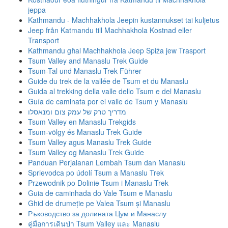
jeppa
Kathmandu - Machhakhola Jeepin kustannukset tai kuljetus
Jeep från Katmandu till Machhakhola Kostnad eller
Transport
Kathmandu għal Machhakhola Jeep Spiża jew Trasport
Tsum Valley and Manaslu Trek Guide
Tsum-Tal und Manaslu Trek Führer
Guide du trek de la vallée de Tsum et du Manaslu
Guida al trekking della valle dello Tsum e del Manaslu
Guía de caminata por el valle de Tsum y Manaslu
מדריך טרק של עמק צום ומנאסלו
Tsum Valley en Manaslu Trekgids
Tsum-völgy és Manaslu Trek Guide
Tsum Valley agus Manaslu Trek Guide
Tsum Valley og Manaslu Trek Guide
Panduan Perjalanan Lembah Tsum dan Manaslu
Sprievodca po údolí Tsum a Manaslu Trek
Przewodnik po Dolinie Tsum i Manaslu Trek
Guia de caminhada do Vale Tsum e Manaslu
Ghid de drumeție pe Valea Tsum și Manaslu
Ръководство за долината Цум и Манаслу
คู่มือการเดินป่า Tsum Valley และ Manaslu