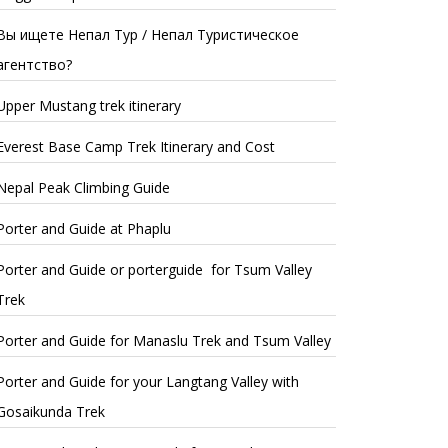
Вы ищете Непал Тур / Непал Туристическое
агентство?
Upper Mustang trek itinerary
Everest Base Camp Trek Itinerary and Cost
Nepal Peak Climbing Guide
Porter and Guide at Phaplu
Porter and Guide or porterguide for Tsum Valley
Trek
Porter and Guide for Manaslu Trek and Tsum Valley
Porter and Guide for your Langtang Valley with
Gosaikunda Trek