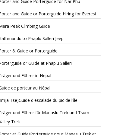
Porter and Guide Porterguide for Nar Phu
Porter and Guide or Porterguide Hiring for Everest
Mera Peak Climbing Guide
Kathmandu to Phaplu Salleri Jeep
Porter & Guide or Porterguide
Porterguide or Guide at Phaplu Salleri
Träger und Führer in Nepal
Guide de porteur au Népal
(Imja Tse)Guide d'escalade du pic de l'île
Träger und Führer für Manaslu Trek und Tsum
Valley Trek
Porter et Guide/Porterguide pour Manaslu Trek et