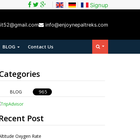
Signup
sit52@gmail.com
info@enjoynepaltreks.com
BLOG
Contact Us
Categories
965
BLOG
Recent Post
Altitude Oxygen Rate