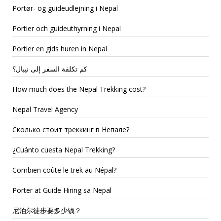
Portør- og guideudlejning i Nepal
Portier och guideuthyrning i Nepal
Portier en gids huren in Nepal
كم تكلفة السفر إلى نيبال؟
How much does the Nepal Trekking cost?
Nepal Travel Agency
Сколько стоит треккинг в Непале?
¿Cuánto cuesta Nepal Trekking?
Combien coûte le trek au Népal?
Porter at Guide Hiring sa Nepal
尼泊尔徒步要多少钱？