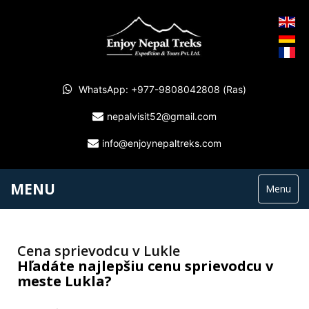
WhatsApp: +977-9808042808 (Ras)
nepalvisit52@gmail.com
info@enjoynepaltreks.com
MENU
Menu
Cena sprievodcu v Lukle
Hľadáte najlepšiu cenu sprievodcu v
meste Lukla?