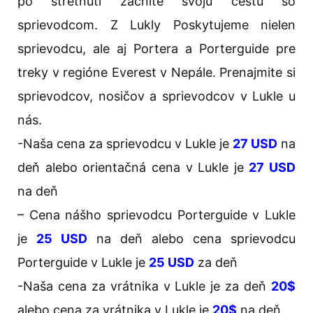
po stretnutí začnite svoju cestu so
sprievodcom. Z Lukly Poskytujeme nielen
sprievodcu, ale aj Portera a Porterguide pre
treky v regióne Everest v Nepále. Prenajmite si
sprievodcov, nosičov a sprievodcov v Lukle u
nás.
-Naša cena za sprievodcu v Lukle je
27 USD
na
deň alebo orientačná cena v Lukle je
27 USD
na deň
– Cena nášho sprievodcu Porterguide v Lukle
je
25 USD
na deň alebo cena sprievodcu
Porterguide v Lukle je
25 USD
za deň
-Naša cena za vrátnika v Lukle je za deň
20$
alebo cena za vrátnika v Lukle je
20$
na deň