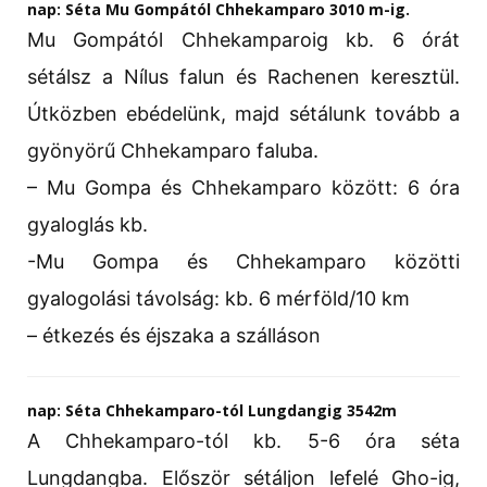
nap: Séta Mu Gompától Chhekamparo 3010 m-ig.
Mu Gompától Chhekamparoig kb. 6 órát
sétálsz a Nílus falun és Rachenen keresztül.
Útközben ebédelünk, majd sétálunk tovább a
gyönyörű Chhekamparo faluba.
– Mu Gompa és Chhekamparo között: 6 óra
gyaloglás kb.
-Mu Gompa és Chhekamparo közötti
gyalogolási távolság: kb. 6 mérföld/10 km
– étkezés és éjszaka a szálláson
nap: Séta Chhekamparo-tól Lungdangig 3542m
A Chhekamparo-tól kb. 5-6 óra séta
Lungdangba. Először sétáljon lefelé Gho-ig,