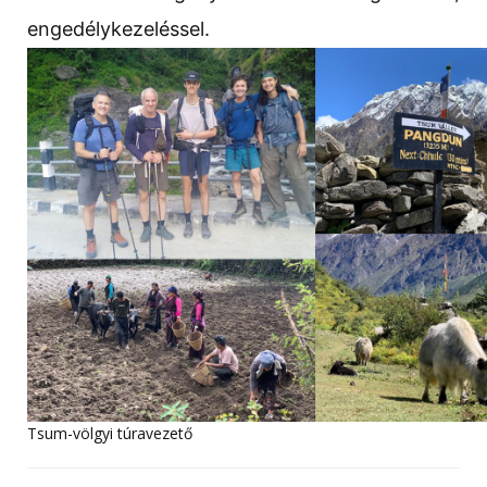
engedélykezeléssel.
Tsum-völgyi túravezető