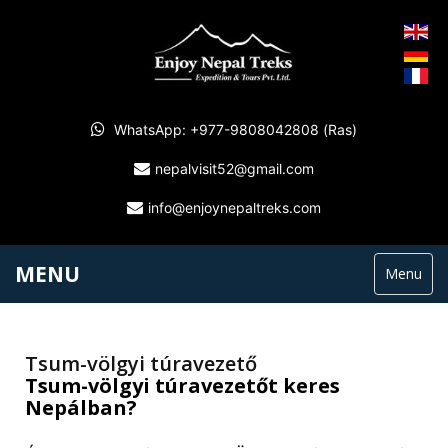
WhatsApp: +977-9808042808 (Ras)
nepalvisit52@gmail.com
info@enjoynepaltreks.com
MENU
Menu
Tsum-völgyi túravezető
Tsum-völgyi túravezetőt keres
Nepálban?