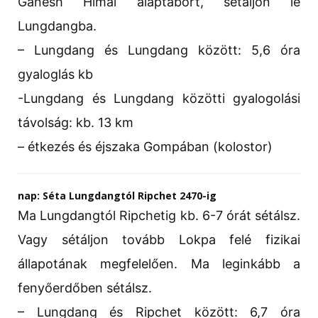
Ganesh Himal alaptábort, sétáljon le
Lungdangba.
– Lungdang és Lungdang között: 5,6 óra
gyaloglás kb
-Lungdang és Lungdang közötti gyalogolási
távolság: kb. 13 km
– étkezés és éjszaka Gompában (kolostor)
nap: Séta Lungdangtól Ripchet 2470-ig
Ma Lungdangtól Ripchetig kb. 6-7 órát sétálsz.
Vagy sétáljon tovább Lokpa felé fizikai
állapotának megfelelően. Ma leginkább a
fenyőerdőben sétálsz.
– Lungdang és Ripchet között: 6,7 óra