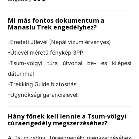
Mi más fontos dokumentum a
Manaslu Trek engedélyhez?
-Eredeti útlevél (Nepál vízum érvényes)
-Útlevél méretű fénykép 3PP
-Tsum-völgyi túra útvonal be- és kilépési
dátummal
-Trekking Guide biztosítás.
-Ügynökségi garancialevél.
Hány főnek kell lennie a Tsum-völgyi
túraengedély megszerzéséhez?
A Tsum-völgyi túraengedély megszerzéséhez