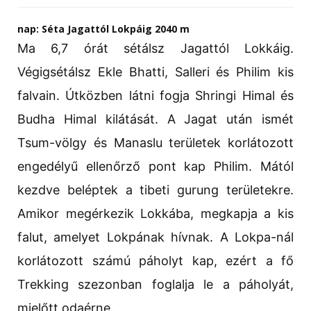
nap: Séta Jagattól Lokpáig 2040 m
Ma 6,7 órát sétálsz Jagattól Lokkáig.
Végigsétálsz Ekle Bhatti, Salleri és Philim kis
falvain. Útközben látni fogja Shringi Himal és
Budha Himal kilátását. A Jagat után ismét
Tsum-völgy és Manaslu területek korlátozott
engedélyű ellenőrző pont kap Philim. Mától
kezdve beléptek a tibeti gurung területekre.
Amikor megérkezik Lokkába, megkapja a kis
falut, amelyet Lokpának hívnak. A Lokpa-nál
korlátozott számú páholyt kap, ezért a fő
Trekking szezonban foglalja le a páholyát,
mielőtt odaérne.