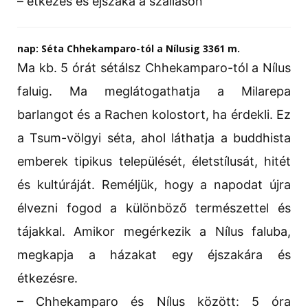
– étkezés és éjszaka a szálláson
nap: Séta Chhekamparo-tól a Nílusig 3361 m.
Ma kb. 5 órát sétálsz Chhekamparo-tól a Nílus
faluig. Ma meglátogathatja a Milarepa
barlangot és a Rachen kolostort, ha érdekli. Ez
a Tsum-völgyi séta, ahol láthatja a buddhista
emberek tipikus települését, életstílusát, hitét
és kultúráját. Reméljük, hogy a napodat újra
élvezni fogod a különböző természettel és
tájakkal. Amikor megérkezik a Nílus faluba,
megkapja a házakat egy éjszakára és
étkezésre.
– Chhekamparo és Nílus között: 5 óra