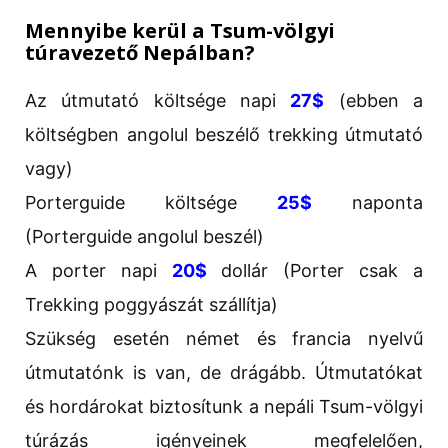
Mennyibe kerül a Tsum-völgyi
túravezető Nepálban?
Az útmutató költsége napi
27$
(ebben a
költségben angolul beszélő trekking útmutató
vagy)
Porterguide költsége
25$
naponta
(Porterguide angolul beszél)
A porter napi
20$
dollár (Porter csak a
Trekking poggyászát szállítja)
Szükség esetén német és francia nyelvű
útmutatónk is van, de drágább. Útmutatókat
és hordárokat biztosítunk a nepáli Tsum-völgyi
túrázás igényeinek megfelelően,