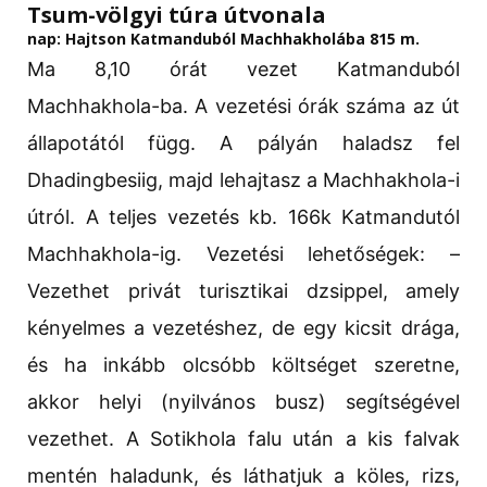
Tsum-völgyi túra útvonala
nap: Hajtson Katmanduból Machhakholába 815 m.
Ma 8,10 órát vezet Katmanduból
Machhakhola-ba. A vezetési órák száma az út
állapotától függ. A pályán haladsz fel
Dhadingbesiig, majd lehajtasz a Machhakhola-i
útról. A teljes vezetés kb. 166k Katmandutól
Machhakhola-ig. Vezetési lehetőségek: –
Vezethet privát turisztikai dzsippel, amely
kényelmes a vezetéshez, de egy kicsit drága,
és ha inkább olcsóbb költséget szeretne,
akkor helyi (nyilvános busz) segítségével
vezethet. A Sotikhola falu után a kis falvak
mentén haladunk, és láthatjuk a köles, rizs,