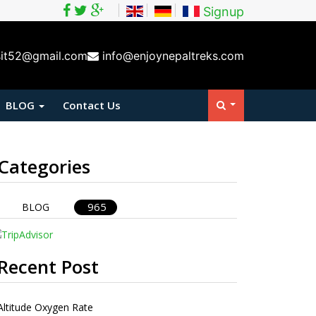
Signup
sit52@gmail.com
info@enjoynepaltreks.com
BLOG
Contact Us
Categories
965
BLOG
Recent Post
Altitude Oxygen Rate