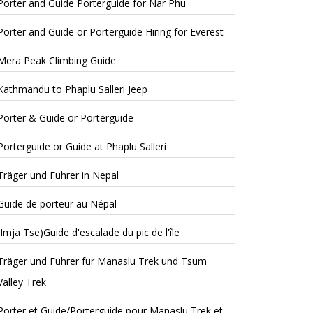
Porter and Guide Porterguide for Nar Phu
Porter and Guide or Porterguide Hiring for Everest
Mera Peak Climbing Guide
Kathmandu to Phaplu Salleri Jeep
Porter & Guide or Porterguide
Porterguide or Guide at Phaplu Salleri
Träger und Führer in Nepal
Guide de porteur au Népal
(Imja Tse)Guide d'escalade du pic de l'île
Träger und Führer für Manaslu Trek und Tsum
Valley Trek
Porter et Guide/Porterguide pour Manaslu Trek et