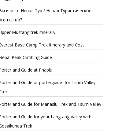
Вы ищете Непал Тур / Непал Туристическое
агентство?
Upper Mustang trek itinerary
Everest Base Camp Trek Itinerary and Cost
Nepal Peak Climbing Guide
Porter and Guide at Phaplu
Porter and Guide or porterguide for Tsum Valley
Trek
Porter and Guide for Manaslu Trek and Tsum Valley
Porter and Guide for your Langtang Valley with
Gosaikunda Trek