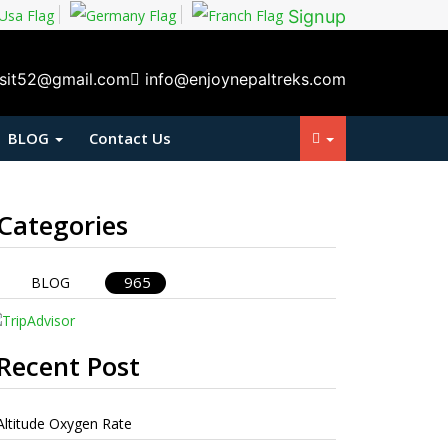
Signup
isit52@gmail.com
info@enjoynepaltreks.com
BLOG
Contact Us
Categories
965
BLOG
Recent Post
Altitude Oxygen Rate