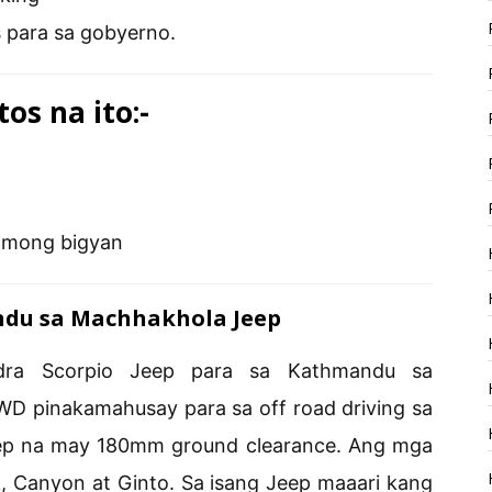
 para sa gobyerno.
os na ito:-
s mong bigyan
du sa Machhakhola Jeep
dra Scorpio Jeep para sa Kathmandu sa
WD pinakamahusay para sa off road driving sa
 Jeep na may 180mm ground clearance. Ang mga
ak, Canyon at Ginto. Sa isang Jeep maaari kang