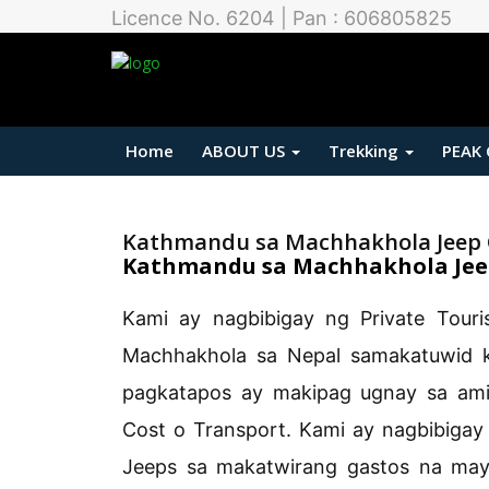
Licence No. 6204 | Pan : 606805825
Home
ABOUT US
Trekking
PEAK
Kathmandu sa Machhakhola Jeep 
Kathmandu sa Machhakhola Jeep
Kami ay nagbibigay ng Private Tour
Machhakhola sa Nepal samakatuwid k
pagkatapos ay makipag ugnay sa am
Cost o Transport. Kami ay nagbibigay
Jeeps sa makatwirang gastos na may