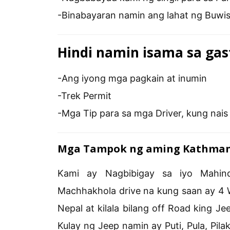
-Binabayaran namin ang lahat ng Buwis
Hindi namin isama sa gast
-Ang iyong mga pagkain at inumin
-Trek Permit
-Mga Tip para sa mga Driver, kung nai
Mga Tampok ng aming Kathman
Kami ay Nagbibigay sa iyo Mahin
Machhakhola drive na kung saan ay 4 
Nepal at kilala bilang off Road king
Kulay ng Jeep namin ay Puti, Pula, Pil