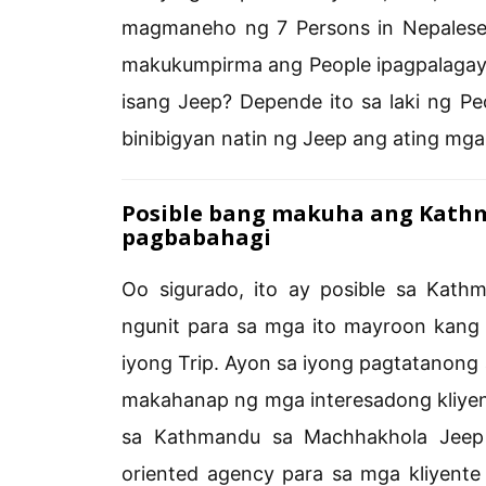
magmaneho ng 7 Persons in Nepalese P
makukumpirma ang People ipagpalagay
isang Jeep? Depende ito sa laki ng Pe
binibigyan natin ng Jeep ang ating mga
Posible bang makuha ang Kath
pagbabahagi
Oo sigurado, ito ay posible sa Kat
ngunit para sa mga ito mayroon kan
iyong Trip. Ayon sa iyong pagtatanon
makahanap ng mga interesadong kliye
sa Kathmandu sa Machhakhola Jeep s
oriented agency para sa mga kliyent