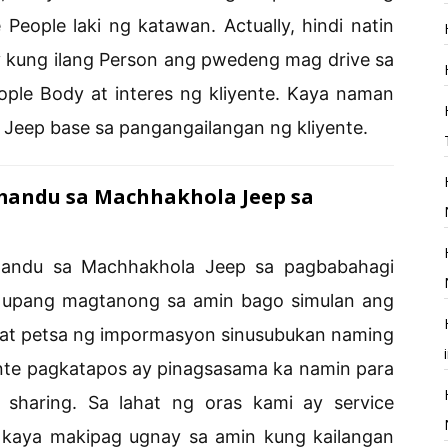
eople laki ng katawan. Actually, hindi natin
 kung ilang Person ang pwedeng mag drive sa
ople Body at interes ng kliyente. Kaya naman
 Jeep base sa pangangailangan ng kliyente.
mandu sa Machhakhola Jeep sa
hmandu sa Machhakhola Jeep sa pagbabahagi
g upang magtanong sa amin bago simulan ang
g at petsa ng impormasyon sinusubukan naming
nte pagkatapos ay pinagsasama ka namin para
haring. Sa lahat ng oras kami ay service
e kaya makipag ugnay sa amin kung kailangan