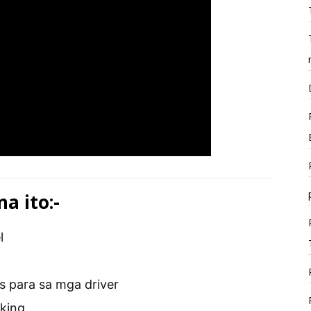
a ito:-
l
s para sa mga driver
rking