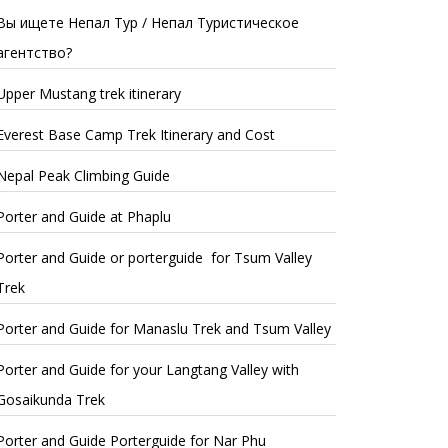
Вы ищете Непал Тур / Непал Туристическое
агентство?
Upper Mustang trek itinerary
Everest Base Camp Trek Itinerary and Cost
Nepal Peak Climbing Guide
Porter and Guide at Phaplu
Porter and Guide or porterguide for Tsum Valley
Trek
Porter and Guide for Manaslu Trek and Tsum Valley
Porter and Guide for your Langtang Valley with
Gosaikunda Trek
Porter and Guide Porterguide for Nar Phu