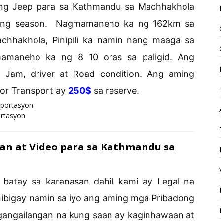
 ng Jeep para sa Kathmandu sa Machhakhola
kking season. Nagmamaneho ka ng 162km sa
chhakhola, Pinipili ka namin nang maaga sa
amaneho ka ng 8 10 oras sa paligid. Ang
Jam, driver at Road condition. Ang aming
or Transport ay
250$
sa reserve.
rtasyon
n at Video para sa Kathmandu sa
 batay sa karanasan dahil kami ay Legal na
nibigay namin sa iyo ang aming mga Pribadong
gangailangan na kung saan ay kaginhawaan at