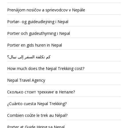
Prenájom nosičov a sprievodcov v Nepále
Portør- og guideudlejning i Nepal
Portier och guideuthyrning i Nepal
Portier en gids huren in Nepal
كم تكلفة السفر إلى نيبال؟
How much does the Nepal Trekking cost?
Nepal Travel Agency
Сколько стоит треккинг в Непале?
¿Cuánto cuesta Nepal Trekking?
Combien coûte le trek au Népal?
Porter at Guide Hiring sa Nepal