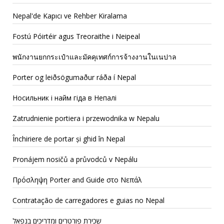
Nepal'de Kapıcı ve Rehber Kiralama
Fostú Póirtéir agus Treoraithe i Neipeal
พนักงานยกกระเป๋าและมัคคุเทศก์การจ้างงานในเนปาล
Porter og leiðsögumaður ráða í Nepal
Носильник і найм гіда в Непалі
Zatrudnienie portiera i przewodnika w Nepalu
Închiriere de portar și ghid în Nepal
Pronájem nosičů a průvodců v Nepálu
Πρόσληψη Porter and Guide στο Νεπάλ
Contratação de carregadores e guias no Nepal
שכירת פורטרים ומדריכים בנפאל