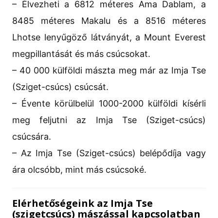
– Élvezheti a 6812 méteres Ama Dablam, a
8485 méteres Makalu és a 8516 méteres
Lhotse lenyűgöző látványát, a Mount Everest
megpillantását és más csúcsokat.
– 40 000 külföldi mászta meg már az Imja Tse
(Sziget-csúcs) csúcsát.
– Évente körülbelül 1000-2000 külföldi kísérli
meg feljutni az Imja Tse (Sziget-csúcs)
csúcsára.
– Az Imja Tse (Sziget-csúcs) belépődíja vagy
ára olcsóbb, mint más csúcsoké.
Elérhetőségeink az Imja Tse
(szigetcsúcs) mászással kapcsolatban