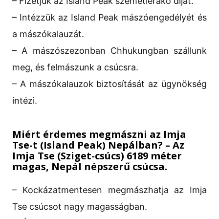
– Fizetjük az Island Peak szemétlerakó díját.
– Intézzük az Island Peak mászóengedélyét és
a mászókalauzát.
– A mászószezonban Chhukungban szállunk
meg, és felmászunk a csúcsra.
– A mászókalauzok biztosítását az ügynökség
intézi.
Miért érdemes megmászni az Imja
Tse-t (Island Peak) Nepálban? – Az
Imja Tse (Sziget-csúcs) 6189 méter
magas, Nepál népszerű csúcsa.
– Kockázatmentesen megmászhatja az Imja
Tse csúcsot nagy magasságban.