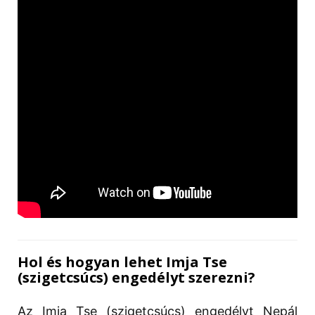
Hol és hogyan lehet Imja Tse
(szigetcsúcs) engedélyt szerezni?
Az Imja Tse (szigetcsúcs) engedélyt Nepál