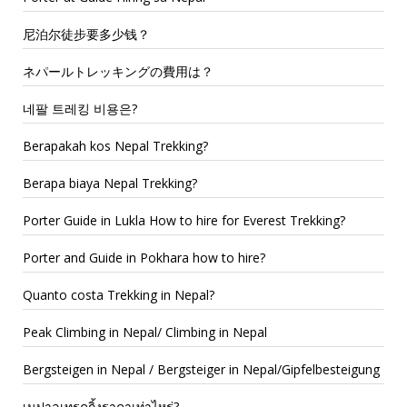
尼泊尔徒步要多少钱？
ネパールトレッキングの費用は？
네팔 트레킹 비용은?
Berapakah kos Nepal Trekking?
Berapa biaya Nepal Trekking?
Porter Guide in Lukla How to hire for Everest Trekking?
Porter and Guide in Pokhara how to hire?
Quanto costa Trekking in Nepal?
Peak Climbing in Nepal/ Climbing in Nepal
Bergsteigen in Nepal / Bergsteiger in Nepal/Gipfelbesteigung
เนปาลเทรคกิ้งราคาเท่าไหร่?