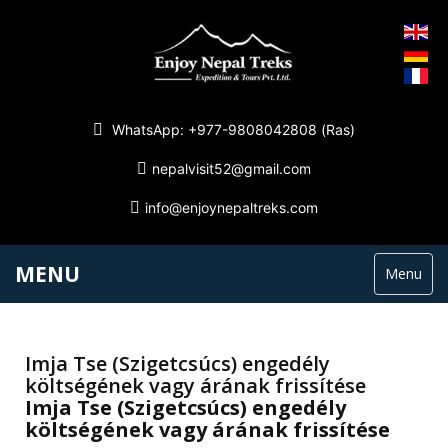
WhatsApp: +977-9808042808 (Ras)
nepalvisit52@gmail.com
info@enjoynepaltreks.com
MENU
Menu
Imja Tse (Szigetcsúcs) engedély
költségének vagy árának frissítése
Imja Tse (Szigetcsúcs) engedély
költségének vagy árának frissítése