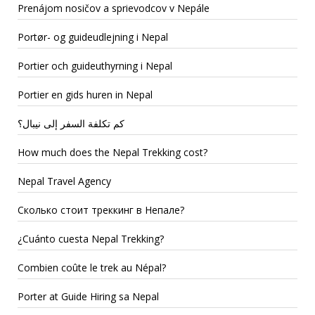
Prenájom nosičov a sprievodcov v Nepále
Portør- og guideudlejning i Nepal
Portier och guideuthyrning i Nepal
Portier en gids huren in Nepal
كم تكلفة السفر إلى نيبال؟
How much does the Nepal Trekking cost?
Nepal Travel Agency
Сколько стоит треккинг в Непале?
¿Cuánto cuesta Nepal Trekking?
Combien coûte le trek au Népal?
Porter at Guide Hiring sa Nepal