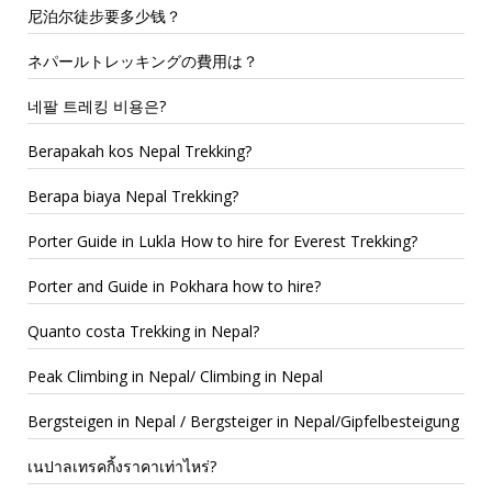
尼泊尔徒步要多少钱？
ネパールトレッキングの費用は？
네팔 트레킹 비용은?
Berapakah kos Nepal Trekking?
Berapa biaya Nepal Trekking?
Porter Guide in Lukla How to hire for Everest Trekking?
Porter and Guide in Pokhara how to hire?
Quanto costa Trekking in Nepal?
Peak Climbing in Nepal/ Climbing in Nepal
Bergsteigen in Nepal / Bergsteiger in Nepal/Gipfelbesteigung
เนปาลเทรคกิ้งราคาเท่าไหร่?