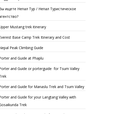
Вы ищете Непал Тур / Непал Туристическое
агентство?
Upper Mustang trek itinerary
Everest Base Camp Trek Itinerary and Cost
Nepal Peak Climbing Guide
Porter and Guide at Phaplu
Porter and Guide or porterguide for Tsum Valley
Trek
Porter and Guide for Manaslu Trek and Tsum Valley
Porter and Guide for your Langtang Valley with
Gosaikunda Trek