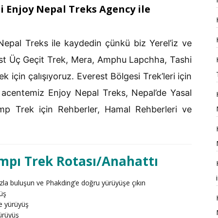
i Enjoy Nepal Treks Agency ile
 Nepal Treks ile kaydedin çünkü biz Yerel’iz ve
est Üç Geçit Trek, Mera, Amphu Lapchha, Tashi
için çalışıyoruz. Everest Bölgesi Trek’leri için
e acentemiz Enjoy Nepal Treks, Nepal’de Yasal
mp Trek için Rehberler, Hamal Rehberleri ve
mpı Trek Rotası/Anahattı
ızla buluşun ve Phakding’e doğru yürüyüşe çıkın
üş
e yürüyüş
ürüyüş