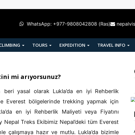
WhatsApp: +977-9808042808 (Ras)
nepalvi
 CLIMBING
TOURS
EXPEDITION
TRAVEL INFO
tini mi arıyorsunuz?
 beri yasal olarak Lukla’da en iyi Rehberlik
’de Everest bölgelerinde trekking yapmak için
kla’da en iyi Rehberlik Maliyeti veya Fiyatını
joy Nepal Treks Ekibimiz Nepal’deki tüm Everest
le çalışmaya hazır ve mutlu. Lukla’da bizimle