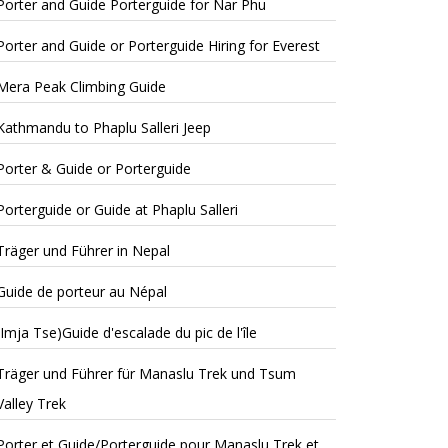
Porter and Guide Porterguide for Nar Phu
Porter and Guide or Porterguide Hiring for Everest
Mera Peak Climbing Guide
Kathmandu to Phaplu Salleri Jeep
Porter & Guide or Porterguide
Porterguide or Guide at Phaplu Salleri
Träger und Führer in Nepal
Guide de porteur au Népal
(Imja Tse)Guide d'escalade du pic de l'île
Träger und Führer für Manaslu Trek und Tsum
Valley Trek
Porter et Guide/Porterguide pour Manaslu Trek et