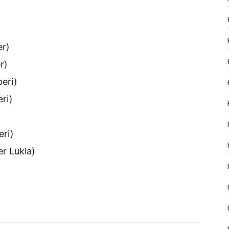
er)
r)
beri)
eri)
eri)
er Lukla)