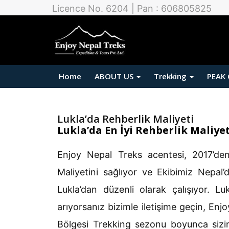
Licence No. 6204 | Pan : 606805825
Home
ABOUT US
Trekking
PEAK
Lukla’da Rehberlik Maliyeti
Lukla’da En İyi Rehberlik Maliye
Enjoy Nepal Treks acentesi, 2017’den
Maliyetini sağlıyor ve Ekibimiz Nepal
Lukla’dan düzenli olarak çalışıyor. Lu
arıyorsanız bizimle iletişime geçin, En
Bölgesi Trekking sezonu boyunca sizin