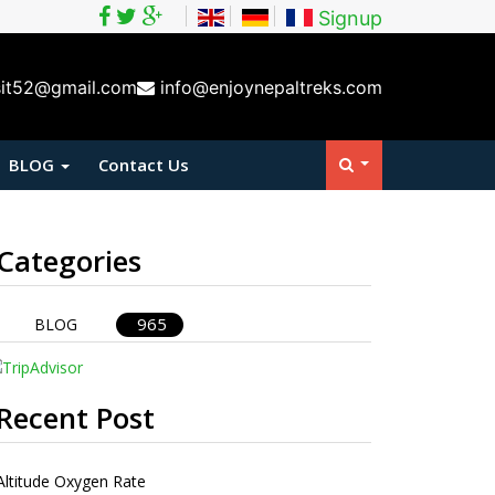
Signup
sit52@gmail.com
info@enjoynepaltreks.com
BLOG
Contact Us
Categories
965
BLOG
Recent Post
Altitude Oxygen Rate