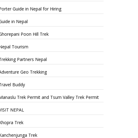
Porter Guide in Nepal for Hiring
Guide in Nepal
Ghorepani Poon Hill Trek
Nepal Tourism
Trekking Partners Nepal
Adventure Geo Trekking
Travel Buddy
Manaslu Trek Permit and Tsum Valley Trek Permit
VISIT NEPAL
Khopra Trek
Kanchenjunga Trek