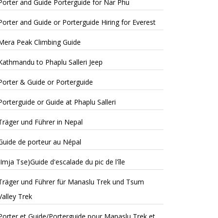
Porter and Guide Porterguide for Nar Phu
Porter and Guide or Porterguide Hiring for Everest
Mera Peak Climbing Guide
Kathmandu to Phaplu Salleri Jeep
Porter & Guide or Porterguide
Porterguide or Guide at Phaplu Salleri
Träger und Führer in Nepal
Guide de porteur au Népal
(Imja Tse)Guide d'escalade du pic de l'île
Träger und Führer für Manaslu Trek und Tsum
Valley Trek
Porter et Guide/Porterguide pour Manaslu Trek et