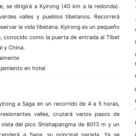
, se dirigirá a Kyirong (40 km a la redonda).
verdes valles y pueblos tibetanos. Recorrerá
servar la vida tibetana. Kyirong es un pequeño
, conocido como la puerta de entrada al Tíbet
l y China.
damente
ojamiento en hotel
irong a Saga en un recorrido de 4 a 5 horas,
resionantes valles, cruzará varios pasos de
 vista del pico Shishapangma de 8013 m y un
scenderá a Saga, su principal parada. Ya se