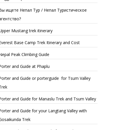
Вы ищете Непал Тур / Непал Туристическое
агентство?
Upper Mustang trek itinerary
Everest Base Camp Trek Itinerary and Cost
Nepal Peak Climbing Guide
Porter and Guide at Phaplu
Porter and Guide or porterguide for Tsum Valley
Trek
Porter and Guide for Manaslu Trek and Tsum Valley
Porter and Guide for your Langtang Valley with
Gosaikunda Trek