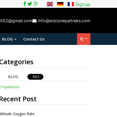
Signup
sit52@gmail.com
info@enjoynepaltreks.com
BLOG
Contact Us
Categories
965
BLOG
Recent Post
Altitude Oxygen Rate