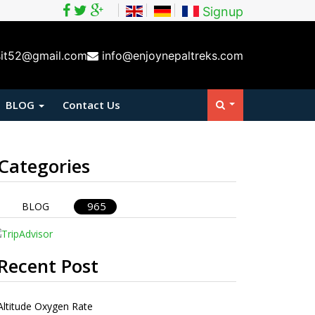
Signup
sit52@gmail.com
info@enjoynepaltreks.com
BLOG
Contact Us
Categories
965
BLOG
Recent Post
Altitude Oxygen Rate