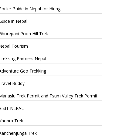
Porter Guide in Nepal for Hiring
Guide in Nepal
Ghorepani Poon Hill Trek
Nepal Tourism
Trekking Partners Nepal
Adventure Geo Trekking
Travel Buddy
Manaslu Trek Permit and Tsum Valley Trek Permit
VISIT NEPAL
Khopra Trek
Kanchenjunga Trek