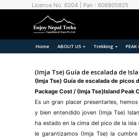
Licence No. 6204 | Pan : 606805825
Home
ABOUT US
Trekking
PEAK
(Imja Tse) Guía de escalada de Isl
(Imja Tse) Guía de escalada de picos d
Package Cost / (Imja Tse)Island Peak 
Es un gran placer presentarles, hemos
y bien entendido joven (Imja Tse) Isl
ha estado en la cima del pico de la isla
le garantizamos (Imja Tse) la cumbre 