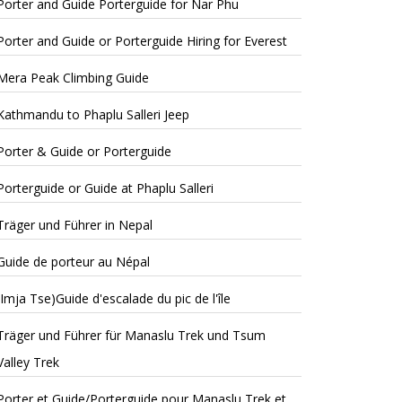
Porter and Guide Porterguide for Nar Phu
Porter and Guide or Porterguide Hiring for Everest
Mera Peak Climbing Guide
Kathmandu to Phaplu Salleri Jeep
Porter & Guide or Porterguide
Porterguide or Guide at Phaplu Salleri
Träger und Führer in Nepal
Guide de porteur au Népal
(Imja Tse)Guide d'escalade du pic de l'île
Träger und Führer für Manaslu Trek und Tsum
Valley Trek
Porter et Guide/Porterguide pour Manaslu Trek et