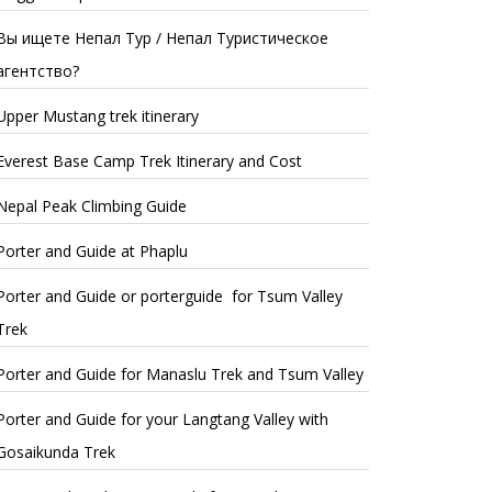
Вы ищете Непал Тур / Непал Туристическое
агентство?
Upper Mustang trek itinerary
Everest Base Camp Trek Itinerary and Cost
Nepal Peak Climbing Guide
Porter and Guide at Phaplu
Porter and Guide or porterguide for Tsum Valley
Trek
Porter and Guide for Manaslu Trek and Tsum Valley
Porter and Guide for your Langtang Valley with
Gosaikunda Trek