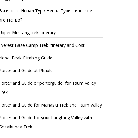
Вы ищете Непал Тур / Непал Туристическое
агентство?
Upper Mustang trek itinerary
Everest Base Camp Trek Itinerary and Cost
Nepal Peak Climbing Guide
Porter and Guide at Phaplu
Porter and Guide or porterguide for Tsum Valley
Trek
Porter and Guide for Manaslu Trek and Tsum Valley
Porter and Guide for your Langtang Valley with
Gosaikunda Trek