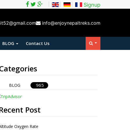
Signup
sit52@gmail.com
info@enjoynepaltreks.com
BLOG
Contact Us
Categories
965
BLOG
Recent Post
Altitude Oxygen Rate