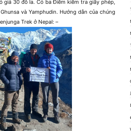
 giá 30 đô la. Có ba Điểm kiểm tra giấy phép,
p, Ghunsa và Yamphudin. Hướng dẫn của chúng
henjunga Trek ở Nepal: –