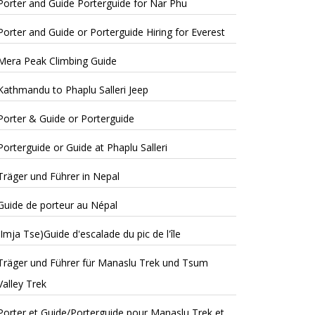
Porter and Guide Porterguide for Nar Phu
Porter and Guide or Porterguide Hiring for Everest
Mera Peak Climbing Guide
Kathmandu to Phaplu Salleri Jeep
Porter & Guide or Porterguide
Porterguide or Guide at Phaplu Salleri
Träger und Führer in Nepal
Guide de porteur au Népal
(Imja Tse)Guide d'escalade du pic de l'île
Träger und Führer für Manaslu Trek und Tsum
Valley Trek
Porter et Guide/Porterguide pour Manaslu Trek et