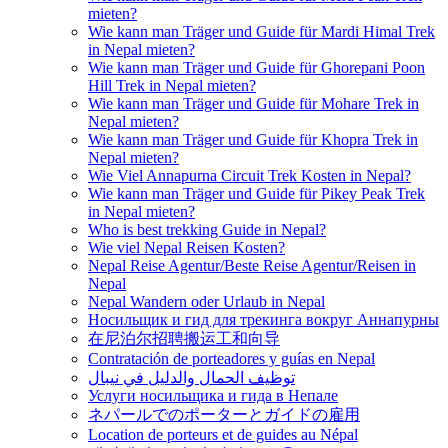
mieten?
Wie kann man Träger und Guide für Mardi Himal Trek
in Nepal mieten?
Wie kann man Träger und Guide für Ghorepani Poon
Hill Trek in Nepal mieten?
Wie kann man Träger und Guide für Mohare Trek in
Nepal mieten?
Wie kann man Träger und Guide für Khopra Trek in
Nepal mieten?
Wie Viel Annapurna Circuit Trek Kosten in Nepal?
Wie kann man Träger und Guide für Pikey Peak Trek
in Nepal mieten?
Who is best trekking Guide in Nepal?
Wie viel Nepal Reisen Kosten?
Nepal Reise Agentur/Beste Reise Agentur/Reisen in
Nepal
Nepal Wandern oder Urlaub in Nepal
Носильщик и гид для трекинга вокруг Аннапурны
在尼泊尔招聘搬运工和向导
Contratación de porteadores y guías en Nepal
توظيف الحمال والدليل في نيبال
Услуги носильщика и гида в Непале
ネパールでのポーターとガイドの雇用
Location de porteurs et de guides au Népal