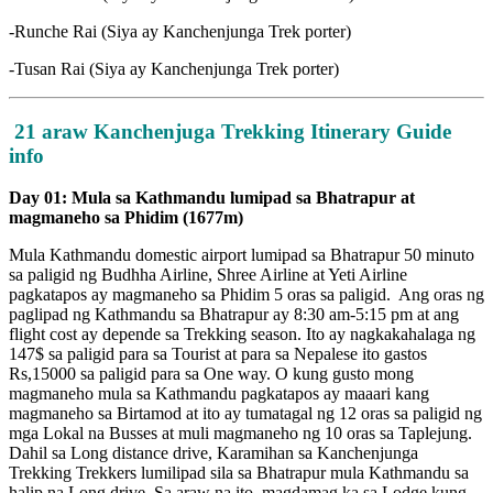
-Runche Rai (Siya ay Kanchenjunga Trek porter)
-Tusan Rai (Siya ay Kanchenjunga Trek porter)
21 araw Kanchenjuga Trekking Itinerary Guide
info
Day 01: Mula sa Kathmandu lumipad sa Bhatrapur at
magmaneho sa Phidim (1677m)
Mula Kathmandu domestic airport lumipad sa Bhatrapur 50 minuto
sa paligid ng Budhha Airline, Shree Airline at Yeti Airline
pagkatapos ay magmaneho sa Phidim 5 oras sa paligid. Ang oras ng
paglipad ng Kathmandu sa Bhatrapur ay 8:30 am-5:15 pm at ang
flight cost ay depende sa Trekking season. Ito ay nagkakahalaga ng
147$ sa paligid para sa Tourist at para sa Nepalese ito gastos
Rs,15000 sa paligid para sa One way. O kung gusto mong
magmaneho mula sa Kathmandu pagkatapos ay maaari kang
magmaneho sa Birtamod at ito ay tumatagal ng 12 oras sa paligid ng
mga Lokal na Busses at muli magmaneho ng 10 oras sa Taplejung.
Dahil sa Long distance drive, Karamihan sa Kanchenjunga
Trekking Trekkers lumilipad sila sa Bhatrapur mula Kathmandu sa
halip na Long drive. Sa araw na ito, magdamag ka sa Lodge kung