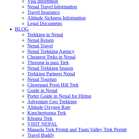
Visa Informtion
Nepal Travel Information
Travel Insurance
Altitude Sickness Information
Legal Documetns
BLOG
Trekking in Nepal
Nepal Reisen
Nepal Travel
Nepal Trekking Agency
Cheapest Treks in Nepal
Thorong la pass Trek
Nepal Trekking Season
Trekking Partners Nepal
Nepal Tourism
Ghorepani Poon Hill Trek
Guide in Nepal
Porter Guide in Nepal for Hiring
Adventure Geo Trekking
Altitude Oxygen Rate
Kanchenjunga Trek
Khopra Trek
VISIT NEPAL
Manaslu Trek Permit and Tsum Valley Trek Permit
Travel Buddy