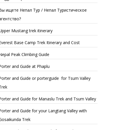
Вы ищете Непал Тур / Непал Туристическое
агентство?
Upper Mustang trek itinerary
Everest Base Camp Trek Itinerary and Cost
Nepal Peak Climbing Guide
Porter and Guide at Phaplu
Porter and Guide or porterguide for Tsum Valley
Trek
Porter and Guide for Manaslu Trek and Tsum Valley
Porter and Guide for your Langtang Valley with
Gosaikunda Trek