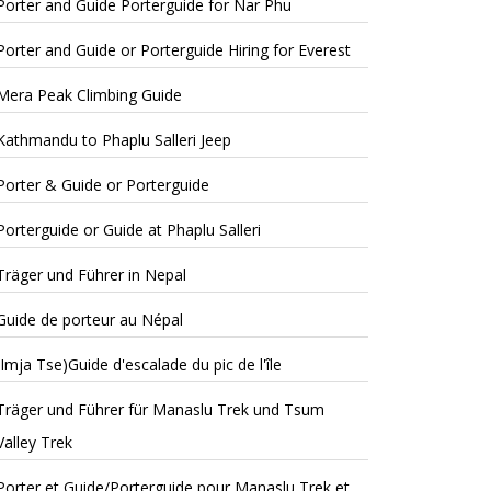
Porter and Guide Porterguide for Nar Phu
Porter and Guide or Porterguide Hiring for Everest
Mera Peak Climbing Guide
Kathmandu to Phaplu Salleri Jeep
Porter & Guide or Porterguide
Porterguide or Guide at Phaplu Salleri
Träger und Führer in Nepal
Guide de porteur au Népal
(Imja Tse)Guide d'escalade du pic de l'île
Träger und Führer für Manaslu Trek und Tsum
Valley Trek
Porter et Guide/Porterguide pour Manaslu Trek et