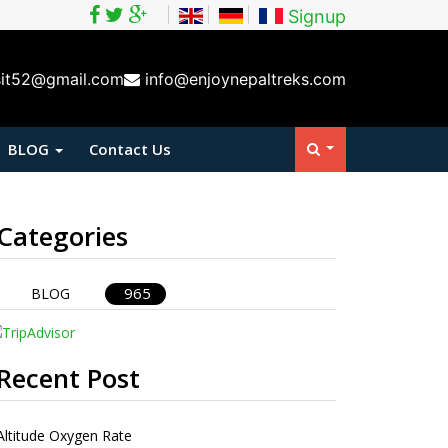
Signup
sit52@gmail.com
info@enjoynepaltreks.com
BLOG
Contact Us
Categories
965
BLOG
Recent Post
Altitude Oxygen Rate