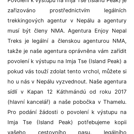
Povolení k výstupu na Imja Tse (Island Peak) je
zařizováno prostřednictvím legálních
trekkingových agentur v Nepálu a agentury
musí být členy NMA. Agentura Enjoy Nepal
Treks je legální a členskou agenturou NMA,
takže je naše agentura oprávněna vám zařídit
povolení k výstupu na Imja Tse (Island Peak) a
pokud vás touží zdolat tento vrchol, můžete si
ho u nás v Nepálu vyzvednout. Naše agentura
sídlí v Kapan 12 Káthmándú od roku 2017
(hlavní kancelář) a naše pobočka v Thamelu.
Pro podání žádosti o povolení k výstupu na
Imja Tse (Island Peak) potřebujeme kopii
vašeho cestovního pasu, legálního