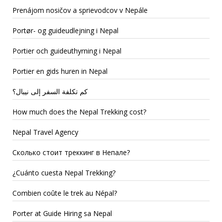
Prenájom nosičov a sprievodcov v Nepále
Portør- og guideudlejning i Nepal
Portier och guideuthyrning i Nepal
Portier en gids huren in Nepal
كم تكلفة السفر إلى نيبال؟
How much does the Nepal Trekking cost?
Nepal Travel Agency
Сколько стоит треккинг в Непале?
¿Cuánto cuesta Nepal Trekking?
Combien coûte le trek au Népal?
Porter at Guide Hiring sa Nepal