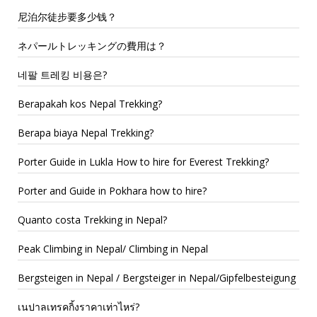
尼泊尔徒步要多少钱？
ネパールトレッキングの費用は？
네팔 트레킹 비용은?
Berapakah kos Nepal Trekking?
Berapa biaya Nepal Trekking?
Porter Guide in Lukla How to hire for Everest Trekking?
Porter and Guide in Pokhara how to hire?
Quanto costa Trekking in Nepal?
Peak Climbing in Nepal/ Climbing in Nepal
Bergsteigen in Nepal / Bergsteiger in Nepal/Gipfelbesteigung
เนปาลเทรคกิ้งราคาเท่าไหร่?