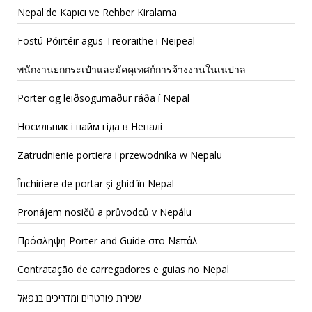
Nepal'de Kapıcı ve Rehber Kiralama
Fostú Póirtéir agus Treoraithe i Neipeal
พนักงานยกกระเป๋าและมัคคุเทศก์การจ้างงานในเนปาล
Porter og leiðsögumaður ráða í Nepal
Носильник і найм гіда в Непалі
Zatrudnienie portiera i przewodnika w Nepalu
Închiriere de portar și ghid în Nepal
Pronájem nosičů a průvodců v Nepálu
Πρόσληψη Porter and Guide στο Νεπάλ
Contratação de carregadores e guias no Nepal
שכירת פורטרים ומדריכים בנפאל