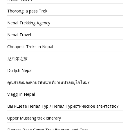
Thorong la pass Trek
Nepal Trekking Agency
Nepal Travel
Cheapest Treks in Nepal
尼泊尔之旅
Du lịch Nepal
คุณกำลังมองหาบริษัทนำเที่ยวเนปาลอยู่ใช่ไหม?
Viaggi in Nepal
Вы ищете Непал Тур / Непал Туристическое агентство?
Upper Mustang trek itinerary
Everest Base Camp Trek Itinerary and Cost