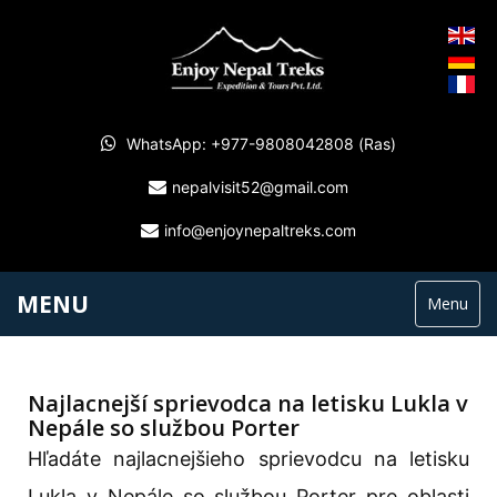
WhatsApp: +977-9808042808 (Ras)
nepalvisit52@gmail.com
info@enjoynepaltreks.com
MENU
Menu
Najlacnejší sprievodca na letisku Lukla v
Nepále so službou Porter
Hľadáte najlacnejšieho sprievodcu na letisku
Lukla v Nepále so službou Porter pre oblasti