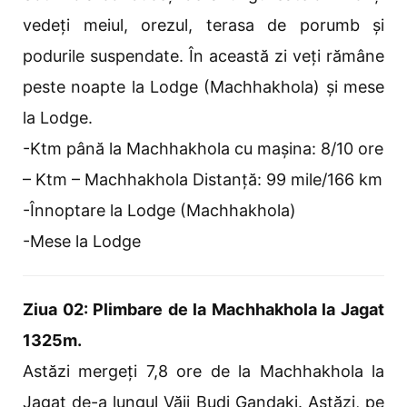
vedeți meiul, orezul, terasa de porumb și
podurile suspendate. În această zi veți rămâne
peste noapte la Lodge (Machhakhola) și mese
la Lodge.
-Ktm până la Machhakhola cu mașina: 8/10 ore
– Ktm – Machhakhola Distanță: 99 mile/166 km
-Înnoptare la Lodge (Machhakhola)
-Mese la Lodge
Ziua 02: Plimbare de la Machhakhola la Jagat
1325m.
Astăzi mergeți 7,8 ore de la Machhakhola la
Jagat de-a lungul Văii Budi Gandaki. Astăzi, pe