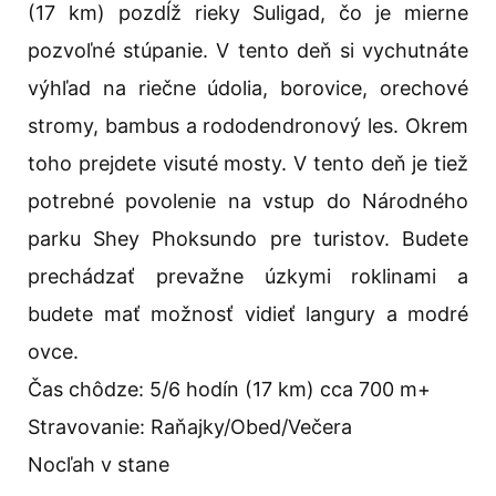
(17 km) pozdĺž rieky Suligad, čo je mierne
pozvoľné stúpanie. V tento deň si vychutnáte
výhľad na riečne údolia, borovice, orechové
stromy, bambus a rododendronový les. Okrem
toho prejdete visuté mosty. V tento deň je tiež
potrebné povolenie na vstup do Národného
parku Shey Phoksundo pre turistov. Budete
prechádzať prevažne úzkymi roklinami a
budete mať možnosť vidieť langury a modré
ovce.
Čas chôdze: 5/6 hodín (17 km) cca 700 m+
Stravovanie: Raňajky/Obed/Večera
Nocľah v stane