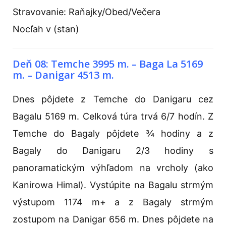
Stravovanie: Raňajky/Obed/Večera
Nocľah v (stan)
Deň 08: Temche 3995 m. – Baga La 5169
m. – Danigar 4513 m.
Dnes pôjdete z Temche do Danigaru cez
Bagalu 5169 m. Celková túra trvá 6/7 hodín. Z
Temche do Bagaly pôjdete ¾ hodiny a z
Bagaly do Danigaru 2/3 hodiny s
panoramatickým výhľadom na vrcholy (ako
Kanirowa Himal). Vystúpite na Bagalu strmým
výstupom 1174 m+ a z Bagaly strmým
zostupom na Danigar 656 m. Dnes pôjdete na