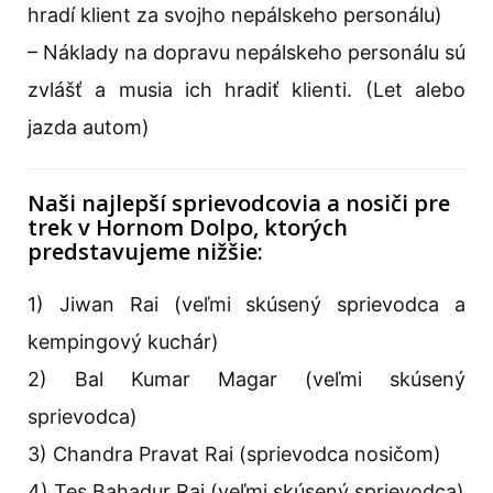
hradí klient za svojho nepálskeho personálu)
– Náklady na dopravu nepálskeho personálu sú
zvlášť a musia ich hradiť klienti. (Let alebo
jazda autom)
Naši najlepší sprievodcovia a nosiči pre
trek v Hornom Dolpo, ktorých
predstavujeme nižšie:
1) Jiwan Rai (veľmi skúsený sprievodca a
kempingový kuchár)
2) Bal Kumar Magar (veľmi skúsený
sprievodca)
3) Chandra Pravat Rai (sprievodca nosičom)
4) Tes Bahadur Rai (veľmi skúsený sprievodca)