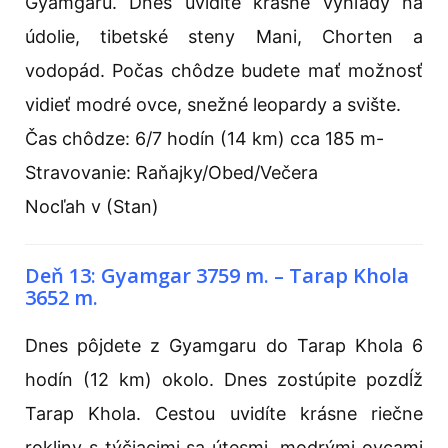
Gyamgaru. Dnes uvidíte krásne výhľady na
údolie, tibetské steny Mani, Chorten a
vodopád. Počas chôdze budete mať možnosť
vidieť modré ovce, snežné leopardy a svište.
Čas chôdze: 6/7 hodín (14 km) cca 185 m-
Stravovanie: Raňajky/Obed/Večera
Nocľah v (Stan)
Deň 13: Gyamgar 3759 m. – Tarap Khola
3652 m.
Dnes pôjdete z Gyamgaru do Tarap Khola 6
hodín (12 km) okolo. Dnes zostúpite pozdĺž
Tarap Khola. Cestou uvidíte krásne riečne
rokliny s týčiacimi sa útesmi, modrými ovcami