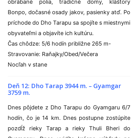
obrábané polia, tradičné domy, kláštory
Bonpo, dočasné osady jakov, pasienky atď. Po
príchode do Dho Tarapu sa spojíte s miestnymi
obyvateľmi a objavíte ich kultúru.
Čas chôdze: 5/6 hodín približne 265 m-
Stravovanie: Raňajky/Obed/Večera
Nocľah v stane
Deň 12: Dho Tarap 3944 m. – Gyamgar
3759 m.
Dnes pôjdete z Dho Tarapu do Gyamgaru 6/7
hodín, čo je 14 km. Dnes postupne zostúpite
pozdĺž rieky Tarap a rieky Thuli Bheri do