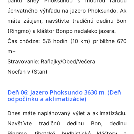
parku Shey Phoksundo s modrou farbou
úchvatného výhľadu na jazero Phoksundo. Ak
máte záujem, navštívte tradičnú dedinu Bon
(Ringmo) a kláštor Bonpo neďaleko jazera.
Čas chôdze: 5/6 hodín (10 km) približne 670
m+
Stravovanie: Raňajky/Obed/Večera
Nocľah v (Stan)
Deň 06: Jazero Phoksundo 3630 m. (Deň
odpočinku a aklimatizácie)
Dnes máte naplánovaný výlet a aklimatizáciu.
Navštívte tradičnú dedinu Bon, dedinu
Ringmo, tibetské budhistické kláštory a