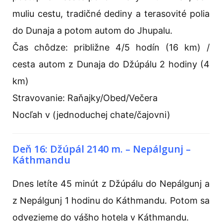
muliu cestu, tradičné dediny a terasovité polia
do Dunaja a potom autom do Jhupalu.
Čas chôdze: približne 4/5 hodín (16 km) /
cesta autom z Dunaja do Džúpálu 2 hodiny (4
km)
Stravovanie: Raňajky/Obed/Večera
Nocľah v (jednoduchej chate/čajovni)
Deň 16: Džúpál 2140 m. – Nepálgunj –
Káthmandu
Dnes letíte 45 minút z Džúpálu do Nepálgunj a
z Nepálgunj 1 hodinu do Káthmandu. Potom sa
odvezieme do vášho hotela v Káthmandu.