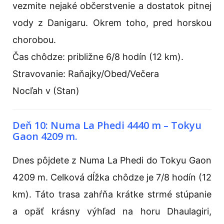
vezmite nejaké občerstvenie a dostatok pitnej
vody z Danigaru. Okrem toho, pred horskou
chorobou.
Čas chôdze: približne 6/8 hodín (12 km).
Stravovanie: Raňajky/Obed/Večera
Nocľah v (Stan)
Deň 10: Numa La Phedi 4440 m – Tokyu
Gaon 4209 m.
Dnes pôjdete z Numa La Phedi do Tokyu Gaon
4209 m. Celková dĺžka chôdze je 7/8 hodín (12
km). Táto trasa zahŕňa krátke strmé stúpanie
a opäť krásny výhľad na horu Dhaulagiri,