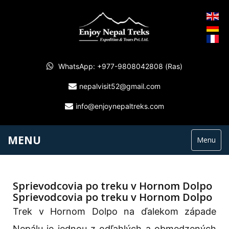
WhatsApp: +977-9808042808 (Ras)
nepalvisit52@gmail.com
info@enjoynepaltreks.com
MENU
Menu
Sprievodcovia po treku v Hornom Dolpo
Sprievodcovia po treku v Hornom Dolpo
Trek v Hornom Dolpo na ďalekom západe
Nepálu je jednou z odľahlých a obmedzených