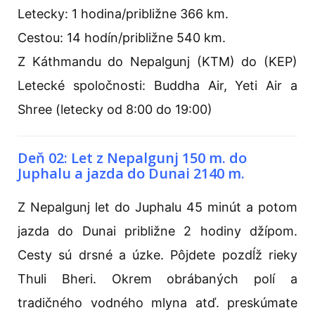
Letecky: 1 hodina/približne 366 km.
Cestou: 14 hodín/približne 540 km.
Z Káthmandu do Nepalgunj (KTM) do (KEP)
Letecké spoločnosti: Buddha Air, Yeti Air a
Shree (letecky od 8:00 do 19:00)
Deň 02: Let z Nepalgunj 150 m. do
Juphalu a jazda do Dunai 2140 m.
Z Nepalgunj let do Juphalu 45 minút a potom
jazda do Dunai približne 2 hodiny džípom.
Cesty sú drsné a úzke. Pôjdete pozdĺž rieky
Thuli Bheri. Okrem obrábaných polí a
tradičného vodného mlyna atď. preskúmate