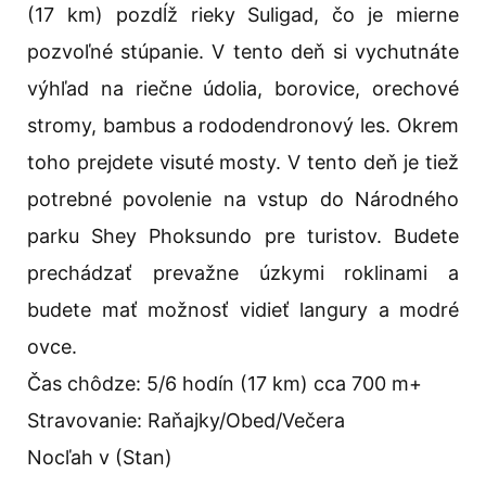
(17 km) pozdĺž rieky Suligad, čo je mierne
pozvoľné stúpanie. V tento deň si vychutnáte
výhľad na riečne údolia, borovice, orechové
stromy, bambus a rododendronový les. Okrem
toho prejdete visuté mosty. V tento deň je tiež
potrebné povolenie na vstup do Národného
parku Shey Phoksundo pre turistov. Budete
prechádzať prevažne úzkymi roklinami a
budete mať možnosť vidieť langury a modré
ovce.
Čas chôdze: 5/6 hodín (17 km) cca 700 m+
Stravovanie: Raňajky/Obed/Večera
Nocľah v (Stan)