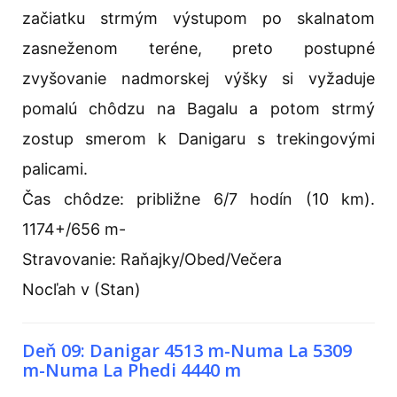
začiatku strmým výstupom po skalnatom
zasneženom teréne, preto postupné
zvyšovanie nadmorskej výšky si vyžaduje
pomalú chôdzu na Bagalu a potom strmý
zostup smerom k Danigaru s trekingovými
palicami.
Čas chôdze: približne 6/7 hodín (10 km).
1174+/656 m-
Stravovanie: Raňajky/Obed/Večera
Nocľah v (Stan)
Deň 09: Danigar 4513 m-Numa La 5309
m-Numa La Phedi 4440 m