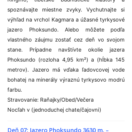
spoznávajte miestne zvyky. Vychutnajte si
výhľad na vrchol Kagmara a úžasné tyrkysové
jazero Phoksundo. Alebo môžete podľa
vlastného záujmu zostať cez deň vo svojom
stane. Prípadne navštívte okolie jazera
Phoksundo (rozloha 4,95 km²) a (hĺbka 145
metrov). Jazero má vďaka ľadovcovej vode
bohatej na minerály výraznú tyrkysovo modrú
farbu.
Stravovanie: Raňajky/Obed/Večera
Nocľah v (jednoduchej chate/čajovni)
Deň 07: Jazero Phoksundo 3630 m. –