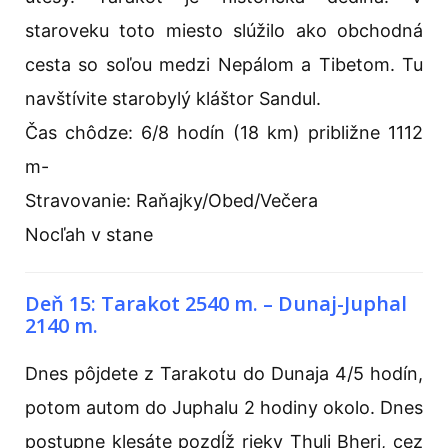
staroveku toto miesto slúžilo ako obchodná
cesta so soľou medzi Nepálom a Tibetom. Tu
navštívite starobylý kláštor Sandul.
Čas chôdze: 6/8 hodín (18 km) približne 1112
m-
Stravovanie: Raňajky/Obed/Večera
Nocľah v stane
Deň 15: Tarakot 2540 m. – Dunaj-Juphal
2140 m.
Dnes pôjdete z Tarakotu do Dunaja 4/5 hodín,
potom autom do Juphalu 2 hodiny okolo. Dnes
postupne klesáte pozdĺž rieky Thuli Bheri, cez