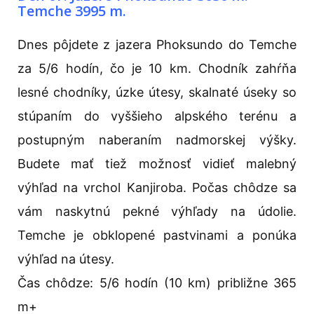
Temche 3995 m.
Dnes pôjdete z jazera Phoksundo do Temche
za 5/6 hodín, čo je 10 km. Chodník zahŕňa
lesné chodníky, úzke útesy, skalnaté úseky so
stúpaním do vyššieho alpského terénu a
postupným naberaním nadmorskej výšky.
Budete mať tiež možnosť vidieť malebný
výhľad na vrchol Kanjiroba. Počas chôdze sa
vám naskytnú pekné výhľady na údolie.
Temche je obklopené pastvinami a ponúka
výhľad na útesy.
Čas chôdze: 5/6 hodín (10 km) približne 365
m+