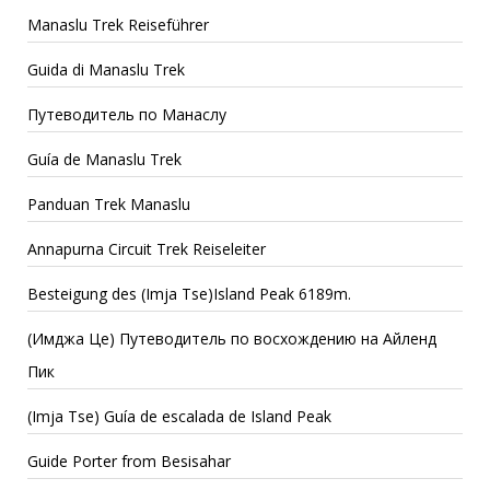
Manaslu Trek Reiseführer
Guida di Manaslu Trek
Путеводитель по Манаслу
Guía de Manaslu Trek
Panduan Trek Manaslu
Annapurna Circuit Trek Reiseleiter
Besteigung des (Imja Tse)Island Peak 6189m.
(Имджа Це) Путеводитель по восхождению на Айленд
Пик
(Imja Tse) Guía de escalada de Island Peak
Guide Porter from Besisahar