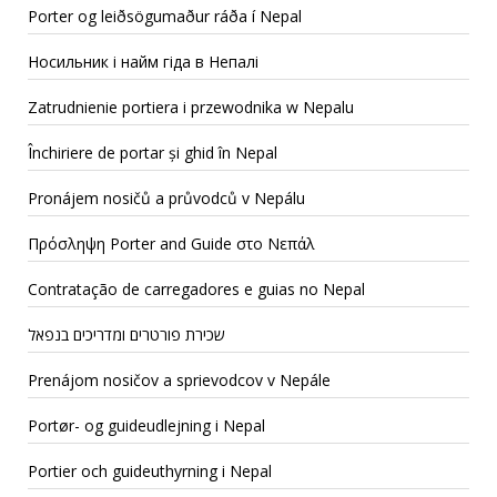
Porter og leiðsögumaður ráða í Nepal
Носильник і найм гіда в Непалі
Zatrudnienie portiera i przewodnika w Nepalu
Închiriere de portar și ghid în Nepal
Pronájem nosičů a průvodců v Nepálu
Πρόσληψη Porter and Guide στο Νεπάλ
Contratação de carregadores e guias no Nepal
שכירת פורטרים ומדריכים בנפאל
Prenájom nosičov a sprievodcov v Nepále
Portør- og guideudlejning i Nepal
Portier och guideuthyrning i Nepal