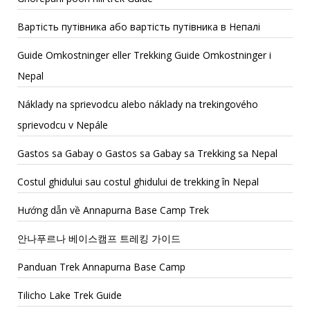
Вартість путівника або вартість путівника в Непалі
Guide Omkostninger eller Trekking Guide Omkostninger i
Nepal
Náklady na sprievodcu alebo náklady na trekingového
sprievodcu v Nepále
Gastos sa Gabay o Gastos sa Gabay sa Trekking sa Nepal
Costul ghidului sau costul ghidului de trekking în Nepal
Hướng dẫn về Annapurna Base Camp Trek
안나푸르나 베이스캠프 트레킹 가이드
Panduan Trek Annapurna Base Camp
Tilicho Lake Trek Guide