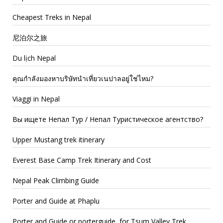
Cheapest Treks in Nepal
尼泊尔之旅
Du lịch Nepal
คุณกำลังมองหาบริษัทนำเที่ยวเนปาลอยู่ใช่ไหม?
Viaggi in Nepal
Вы ищете Непал Тур / Непал Туристическое агентство?
Upper Mustang trek itinerary
Everest Base Camp Trek Itinerary and Cost
Nepal Peak Climbing Guide
Porter and Guide at Phaplu
Porter and Guide or porterguide for Tsum Valley Trek