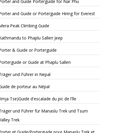
Porter and Guide Porterguide for Nar Phu
Porter and Guide or Porterguide Hiring for Everest
Mera Peak Climbing Guide
Kathmandu to Phaplu Salleri Jeep
Porter & Guide or Porterguide
Porterguide or Guide at Phaplu Salleri
Träger und Führer in Nepal
Guide de porteur au Népal
(Imja Tse)Guide d'escalade du pic de l'île
Träger und Führer für Manaslu Trek und Tsum
Valley Trek
Porter et Guide/Porterguide pour Manaslu Trek et