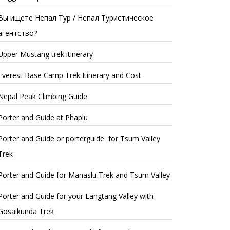
Вы ищете Непал Тур / Непал Туристическое
агентство?
Upper Mustang trek itinerary
Everest Base Camp Trek Itinerary and Cost
Nepal Peak Climbing Guide
Porter and Guide at Phaplu
Porter and Guide or porterguide for Tsum Valley
Trek
Porter and Guide for Manaslu Trek and Tsum Valley
Porter and Guide for your Langtang Valley with
Gosaikunda Trek