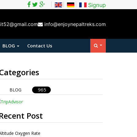
Signup
sit52@gmail.com
info@enjoynepaltreks.com
BLOG
Contact Us
Categories
965
BLOG
Recent Post
Altitude Oxygen Rate