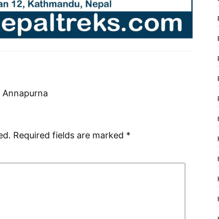
t Annapurna
ed.
Required fields are marked
*