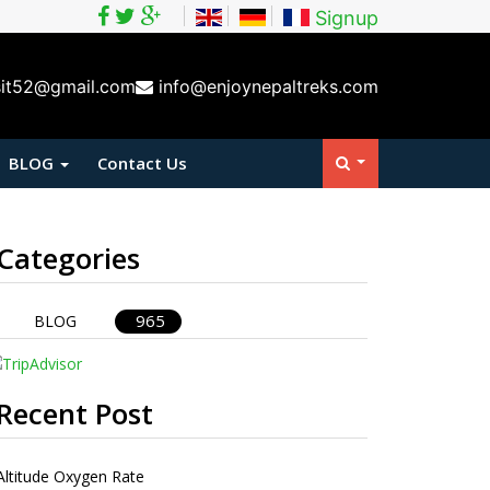
Signup
sit52@gmail.com
info@enjoynepaltreks.com
BLOG
Contact Us
Categories
965
BLOG
Recent Post
Altitude Oxygen Rate