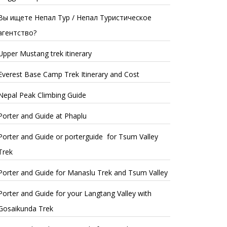
Вы ищете Непал Тур / Непал Туристическое
агентство?
Upper Mustang trek itinerary
Everest Base Camp Trek Itinerary and Cost
Nepal Peak Climbing Guide
Porter and Guide at Phaplu
Porter and Guide or porterguide for Tsum Valley
Trek
Porter and Guide for Manaslu Trek and Tsum Valley
Porter and Guide for your Langtang Valley with
Gosaikunda Trek