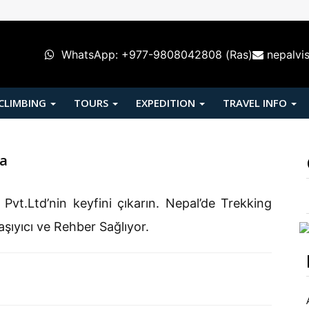
WhatsApp: +977-9808042808 (Ras)
nepalvi
 CLIMBING
TOURS
EXPEDITION
TRAVEL INFO
ma
vt.Ltd’nin keyfini çıkarın. Nepal’de Trekking
aşıyıcı ve Rehber Sağlıyor.