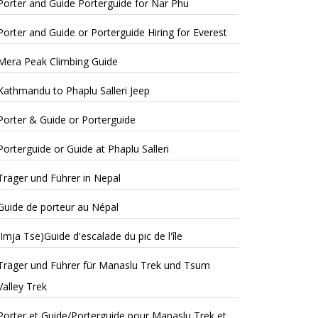
Porter and Guide Porterguide for Nar Phu
Porter and Guide or Porterguide Hiring for Everest
Mera Peak Climbing Guide
Kathmandu to Phaplu Salleri Jeep
Porter & Guide or Porterguide
Porterguide or Guide at Phaplu Salleri
Träger und Führer in Nepal
Guide de porteur au Népal
(Imja Tse)Guide d'escalade du pic de l'île
Träger und Führer für Manaslu Trek und Tsum
Valley Trek
Porter et Guide/Porterguide pour Manaslu Trek et