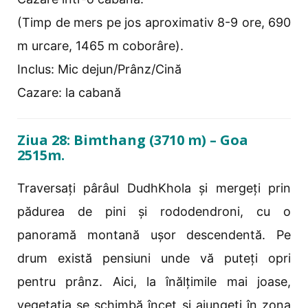
(Timp de mers pe jos aproximativ 8-9 ore, 690
m urcare, 1465 m coborâre).
Inclus: Mic dejun/Prânz/Cină
Cazare: la cabană
Ziua 28: Bimthang (3710 m) – Goa
2515m.
Traversați pârâul DudhKhola și mergeți prin
pădurea de pini și rododendroni, cu o
panoramă montană ușor descendentă. Pe
drum există pensiuni unde vă puteți opri
pentru prânz. Aici, la înălțimile mai joase,
vegetația se schimbă încet și ajungeți în zona