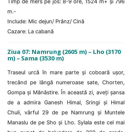
Timp de mers pe jos: 8-9 ore, 1524 m+ și 796
m.-
Include: Mic dejun/ Prânz/ Cină
Cazare: La cabană
Ziua 07: Namrung (2605 m) – Lho (3170
m) – Sama (3530 m)
Traseul urcă în mare parte și coboară ușor,
trecând pe lângă numeroase sate, Chorten,
Gompa și Mănăstire. În această zi, aveți șansa
de a admira Ganesh Himal, Sringi și Himal
Chuli, vârful 29 de pe Namrung și Muntele
Manaslu de pe Sho și Lho. Sylala este cel mai