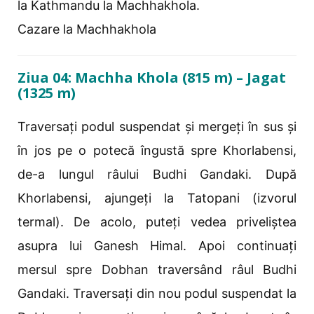
la Kathmandu la Machhakhola.
Cazare la Machhakhola
Ziua 04: Machha Khola (815 m) – Jagat
(1325 m)
Traversați podul suspendat și mergeți în sus și
în jos pe o potecă îngustă spre Khorlabensi,
de-a lungul râului Budhi Gandaki. După
Khorlabensi, ajungeți la Tatopani (izvorul
termal). De acolo, puteți vedea priveliștea
asupra lui Ganesh Himal. Apoi continuați
mersul spre Dobhan traversând râul Budhi
Gandaki. Traversați din nou podul suspendat la