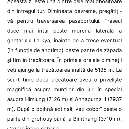
Această zi este una dintre cele mai obositoare
din întregul tur. Dimineața devreme, pregătiți-
vă pentru traversarea pașaportului. Traseul
duce mai întâi peste morena laterală a
ghețarului Larkya, înainte de a trece eventual
(în funcție de anotimp) peste pante de zăpadă
și firn în trecătoare. În primele ore ale dimineții
veți ajunge la trecătoarea înaltă de 5135 m. La
scurt timp după trecătoare aveți o priveliște
magnifică asupra munților din jur, în special
asupra Himlung (7126 m) și Annapurna II (7937
m). După o odihnă extinsă, veți coborî peste o
parte din grohotiș până la Bimthang (3710 m).
Cazare într-o cabană.