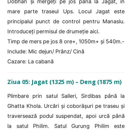
Dobhan și mergeți pe jos până la Jagat, în
mare parte traseul Ups. Locul Jagat este
principalul punct de control pentru Manaslu.
Introduceți permisul de drumeție aici.
Timp de mers pe jos 8 ore+, 1050m+ și 540m.-
Include: Mic dejun/ Prânz/ Cină
Cazare: La cabană
Ziua 05: Jagat (1325 m) – Deng (1875 m)
Plimbare prin satul Salleri, Sirdibas până la
Ghatta Khola. Urcări și coborâșuri pe traseu și
traversează podul suspendat, apoi urcă până
la satul Philim. Satul Gurung Philim este