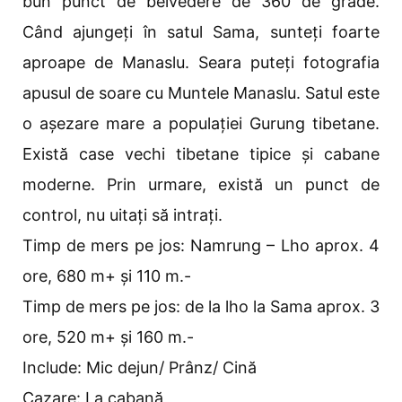
bun punct de belvedere de 360 ​​de grade.
Când ajungeți în satul Sama, sunteți foarte
aproape de Manaslu. Seara puteți fotografia
apusul de soare cu Muntele Manaslu. Satul este
o așezare mare a populației Gurung tibetane.
Există case vechi tibetane tipice și cabane
moderne. Prin urmare, există un punct de
control, nu uitați să intrați.
Timp de mers pe jos: Namrung – Lho aprox. 4
ore, 680 m+ și 110 m.-
Timp de mers pe jos: de la lho la Sama aprox. 3
ore, 520 m+ și 160 m.-
Include: Mic dejun/ Prânz/ Cină
Cazare: La cabană