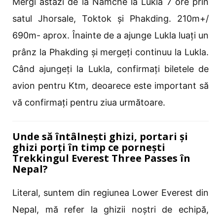
Mergi astăzi de la Namche la Lukla 7 ore prin
satul Jhorsale, Toktok și Phakding. 210m+/
690m- aprox. Înainte de a ajunge Lukla luați un
prânz la Phakding și mergeți continuu la Lukla.
Când ajungeți la Lukla, confirmați biletele de
avion pentru Ktm, deoarece este important să
vă confirmați pentru ziua următoare.
Unde să întâlnești ghizi, portari și
ghizi porți în timp ce pornești
Trekkingul Everest Three Passes în
Nepal?
Literal, suntem din regiunea Lower Everest din
Nepal, mă refer la ghizii noștri de echipă,