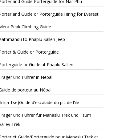
Porter and Guide Porterguide for Nar Phu
Porter and Guide or Porterguide Hiring for Everest
Mera Peak Climbing Guide
Kathmandu to Phaplu Salleri Jeep
Porter & Guide or Porterguide
Porterguide or Guide at Phaplu Salleri
Träger und Führer in Nepal
Guide de porteur au Népal
(Imja Tse)Guide d'escalade du pic de l'île
Träger und Führer für Manaslu Trek und Tsum
Valley Trek
Porter et Guide/Porterguide pour Manaslu Trek et