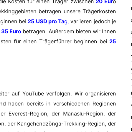
 die Kosten für einen Träger zwischen
20 Eur
o
ekkinggebieten betragen unsere Trägerkosten
eginnen bei
25 USD pro Ta
g,
variieren jedoch je
u
35 Euro
betragen. Außerdem bieten wir Ihnen
osten für einen Trägerführer beginnen bei
25
iter auf YouTube verfolgen. Wir organisieren
und haben bereits in verschiedenen Regionen
 der Everest-Region, der Manaslu-Region, der
on, der Kangchendzönga-Trekking-Region, der