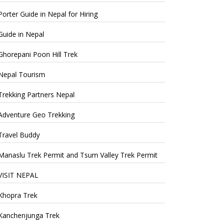
Porter Guide in Nepal for Hiring
Guide in Nepal
Ghorepani Poon Hill Trek
Nepal Tourism
Trekking Partners Nepal
Adventure Geo Trekking
Travel Buddy
Manaslu Trek Permit and Tsum Valley Trek Permit
VISIT NEPAL
Khopra Trek
Kanchenjunga Trek