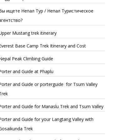
Вы ищете Непал Тур / Непал Туристическое
агентство?
Upper Mustang trek itinerary
Everest Base Camp Trek Itinerary and Cost
Nepal Peak Climbing Guide
Porter and Guide at Phaplu
Porter and Guide or porterguide for Tsum Valley
Trek
Porter and Guide for Manaslu Trek and Tsum Valley
Porter and Guide for your Langtang Valley with
Gosaikunda Trek