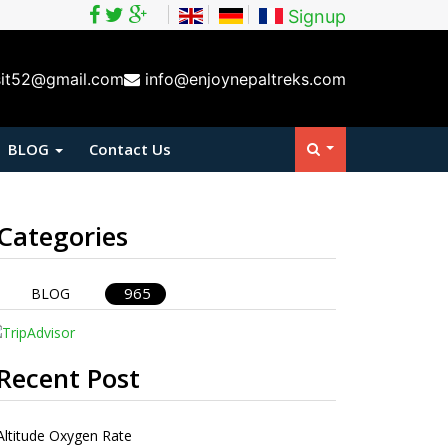
Signup
sit52@gmail.com
info@enjoynepaltreks.com
BLOG
Contact Us
Categories
965
BLOG
Recent Post
Altitude Oxygen Rate