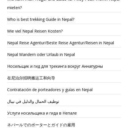
mieten?
Who is best trekking Guide in Nepal?
Wie viel Nepal Reisen Kosten?
Nepal Reise Agentur/Beste Reise Agentur/Reisen in Nepal
Nepal Wandern oder Urlaub in Nepal
Носильщик и гид для трекинга вокруг Аннапурны
在尼泊尔招聘搬运工和向导
Contratación de porteadores y guías en Nepal
توظيف الحمال والدليل في نيبال
Услуги носильщика и гида в Непале
ネパールでのポーターとガイドの雇用