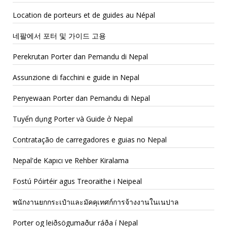
Location de porteurs et de guides au Népal
네팔에서 포터 및 가이드 고용
Perekrutan Porter dan Pemandu di Nepal
Assunzione di facchini e guide in Nepal
Penyewaan Porter dan Pemandu di Nepal
Tuyển dụng Porter và Guide ở Nepal
Contratação de carregadores e guias no Nepal
Nepal'de Kapıcı ve Rehber Kiralama
Fostú Póirtéir agus Treoraithe i Neipeal
พนักงานยกกระเป๋าและมัคคุเทศก์การจ้างงานในเนปาล
Porter og leiðsögumaður ráða í Nepal