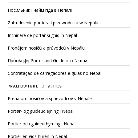
Носильник і найм гіда в Непалі
Zatrudnienie portiera i przewodnika w Nepalu
Închiriere de portar și ghid în Nepal
Pronájem nosičů a průvodců v Nepálu
Πρόσληψη Porter and Guide στο Νεπάλ
Contratação de carregadores e guias no Nepal
שכירת פורטרים ומדריכים בנפאל
Prenájom nosičov a sprievodcov v Nepále
Portør- og guideudlejning i Nepal
Portier och guideuthyrning i Nepal
Portier en gids huren in Nepal