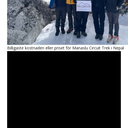
Billigaste kostnaden eller priset för Manaslu Circuit Trek i Nepal