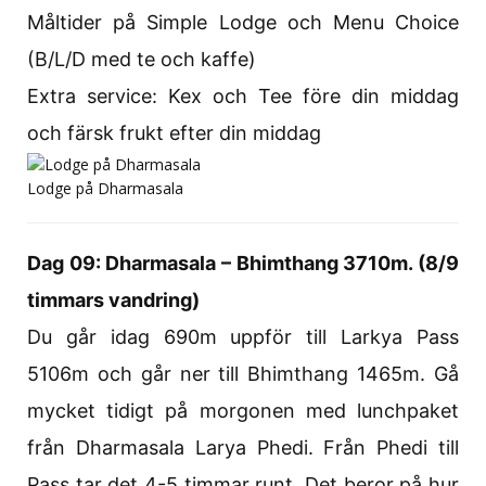
Måltider på Simple Lodge och Menu Choice
(B/L/D med te och kaffe)
Extra service: Kex och Tee före din middag
och färsk frukt efter din middag
Lodge på Dharmasala
Dag 09: Dharmasala – Bhimthang 3710m. (8/9
timmars vandring)
Du går idag 690m uppför till Larkya Pass
5106m och går ner till Bhimthang 1465m. Gå
mycket tidigt på morgonen med lunchpaket
från Dharmasala Larya Phedi. Från Phedi till
Pass tar det 4-5 timmar runt. Det beror på hur