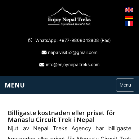
WhatsApp: +977-9808042808 (Ras)
nepalvisit52@gmail.com
info@enjoynepaltreks.com
MENU
Menu
Billigaste kostnaden eller priset för
Manaslu Circuit Trek i Nepal
Njut av Nepal Treks Agency har billigaste
kostnaden eller priset för Manaslu Circuit Trek