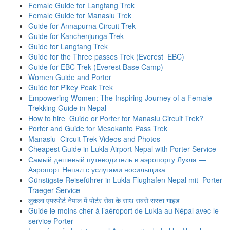
Female Guide for Langtang Trek
Female Guide for Manaslu Trek
Guide for Annapurna Circuit Trek
Guide for Kanchenjunga Trek
Guide for Langtang Trek
Guide for the Three passes Trek (Everest EBC)
Guide for EBC Trek (Everest Base Camp)
Women Guide and Porter
Guide for Pikey Peak Trek
Empowering Women: The Inspiring Journey of a Female
Trekking Guide in Nepal
How to hire Guide or Porter for Manaslu Circuit Trek?
Porter and Guide for Mesokanto Pass Trek
Manaslu Circuit Trek Videos and Photos
Cheapest Guide in Lukla Airport Nepal with Porter Service
Самый дешевый путеводитель в аэропорту Лукла —
Аэропорт Непал с услугами носильщика
Günstigste Reiseführer in Lukla Flughafen Nepal mit Porter
Traeger Service
लुकला एयरपोर्ट नेपाल में पोर्टर सेवा के साथ सबसे सस्ता गाइड
Guide le moins cher à l’aéroport de Lukla au Népal avec le
service Porter