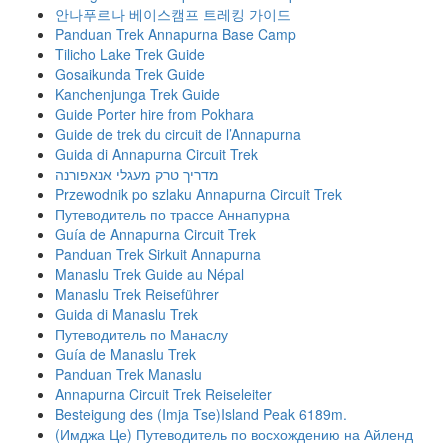
안나푸르나 베이스캠프 트레킹 가이드
Panduan Trek Annapurna Base Camp
Tilicho Lake Trek Guide
Gosaikunda Trek Guide
Kanchenjunga Trek Guide
Guide Porter hire from Pokhara
Guide de trek du circuit de l’Annapurna
Guida di Annapurna Circuit Trek
מדריך טרק מעגלי אנאפורנה
Przewodnik po szlaku Annapurna Circuit Trek
Путеводитель по трассе Аннапурна
Guía de Annapurna Circuit Trek
Panduan Trek Sirkuit Annapurna
Manaslu Trek Guide au Népal
Manaslu Trek Reiseführer
Guida di Manaslu Trek
Путеводитель по Манаслу
Guía de Manaslu Trek
Panduan Trek Manaslu
Annapurna Circuit Trek Reiseleiter
Besteigung des (Imja Tse)Island Peak 6189m.
(Имджа Це) Путеводитель по восхождению на Айленд