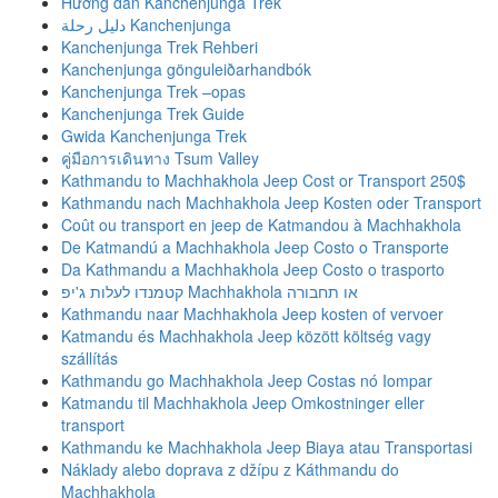
Hướng dẫn Kanchenjunga Trek
دليل رحلة Kanchenjunga
Kanchenjunga Trek Rehberi
Kanchenjunga gönguleiðarhandbók
Kanchenjunga Trek –opas
Kanchenjunga Trek Guide
Gwida Kanchenjunga Trek
คู่มือการเดินทาง Tsum Valley
Kathmandu to Machhakhola Jeep Cost or Transport 250$
Kathmandu nach Machhakhola Jeep Kosten oder Transport
Coût ou transport en jeep de Katmandou à Machhakhola
De Katmandú a Machhakhola Jeep Costo o Transporte
Da Kathmandu a Machhakhola Jeep Costo o trasporto
קטמנדו לעלות ג'יפ Machhakhola או תחבורה
Kathmandu naar Machhakhola Jeep kosten of vervoer
Katmandu és Machhakhola Jeep között költség vagy
szállítás
Kathmandu go Machhakhola Jeep Costas nó Iompar
Katmandu til Machhakhola Jeep Omkostninger eller
transport
Kathmandu ke Machhakhola Jeep Biaya atau Transportasi
Náklady alebo doprava z džípu z Káthmandu do
Machhakhola