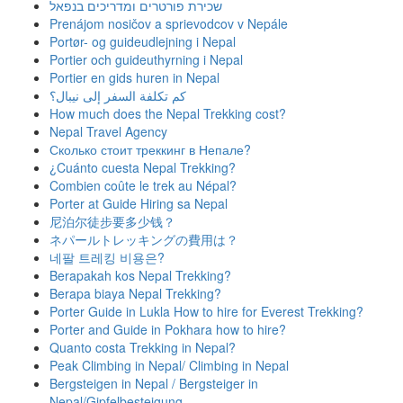
שכירת פורטרים ומדריכים בנפאל
Prenájom nosičov a sprievodcov v Nepále
Portør- og guideudlejning i Nepal
Portier och guideuthyrning i Nepal
Portier en gids huren in Nepal
كم تكلفة السفر إلى نيبال؟
How much does the Nepal Trekking cost?
Nepal Travel Agency
Сколько стоит треккинг в Непале?
¿Cuánto cuesta Nepal Trekking?
Combien coûte le trek au Népal?
Porter at Guide Hiring sa Nepal
尼泊尔徒步要多少钱？
ネパールトレッキングの費用は？
네팔 트레킹 비용은?
Berapakah kos Nepal Trekking?
Berapa biaya Nepal Trekking?
Porter Guide in Lukla How to hire for Everest Trekking?
Porter and Guide in Pokhara how to hire?
Quanto costa Trekking in Nepal?
Peak Climbing in Nepal/ Climbing in Nepal
Bergsteigen in Nepal / Bergsteiger in
Nepal/Gipfelbesteigung