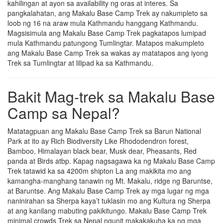
kahilingan at ayon sa availability ng oras at interes. Sa
pangkalahatan, ang Makalu Base Camp Trek ay nakumpleto sa
loob ng 16 na araw mula Kathmandu hanggang Kathmandu.
Magsisimula ang Makalu Base Camp Trek pagkatapos lumipad
mula Kathmandu patungong Tumlingtar. Matapos makumpleto
ang Makalu Base Camp Trek sa wakas ay matatapos ang iyong
Trek sa Tumlingtar at lilipad ka sa Kathmandu.
Bakit Mag-trek sa Makalu Base
Camp sa Nepal?
Matatagpuan ang Makalu Base Camp Trek sa Barun National
Park at ito ay Rich Biodiversity Like Rhododendron forest,
Bamboo, Himalayan black bear, Musk dear, Pheasants, Red
panda at Birds atbp. Kapag nagsagawa ka ng Makalu Base Camp
Trek tatawid ka sa 4200m shipton La ang makikita mo ang
kamangha-manghang tanawin ng Mt. Makalu, ridge ng Baruntse,
at Baruntse. Ang Makalu Base Camp Trek ay mga lugar ng mga
naninirahan sa Sherpa kaya’t tuklasin mo ang Kultura ng Sherpa
at ang kanilang mabuting pakikitungo. Makalu Base Camp Trek
minimal crowds Trek sa Nepal ngunit makakakuha ka ng mga