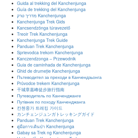
Guida al trekking del Kanchenjunga
Guía de trekking del Kanchenjunga
מדריך טרק Kanchenjunga
Kanchenjunga Trek Gids
Kancsendzönga túravezető
Treoir Trek Kanchenjunga
Kanchenjunga Trek Guide
Panduan Trek Kanchenjunga
Sprievodca trekom Kanchenjunga
Kanczendzonga – Przewodnik
Guia de caminhada de Kanchenjunga
Ghid de drumeție Kanchenjunga
Пътеводител за преходи в Канчендзьонга
Průvodce trekem Kanchenjunga
干城章嘉峰徒步旅行指南
Путеводитель по Канченджанге
Путівник по походу Канченджанга
칸첸중가 트레킹 가이드
カンチェンジュンガトレッキングガイド
Panduan Trek Kanchenjunga
คู่มือการเดินป่า Kanchenjunga
Gabay sa Trek ng Kanchenjunga