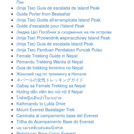
Пик
(Imja Tse) Guía de escalada de Island Peak
Guide Porter from Besisahar
(Imja Tse) Guida all'arrampicata Island Peak
Guide d'escalade pour l'Island Peak
(Імджа Це) Посібник зі сходження на пік острова
(Imja Tse) Przewodnik wspinaczkowy Island Peak
(Imja Tse) Guia de escalada Island Peak
(Imja Tse) Panduan Pendakian Puncak Pulau
Female Trekking Guide in Nepal
Pemandu Trekking Wanita di Nepal
Guia de trekking feminino no Nepal
Женский гид по треккингу в Непале
ネパールの女性トレッキングガイド
Gabay sa Female Trekking sa Nepal
Hướng dẫn viên leo núi nữ ở Nepal
ไกด์หญิงเดินป่าในเนปาล
Kathmandu to Lukla Drive
Mount Everest Basislager Trek
Caminata al campamento base del Everest
Trilha do Acampamento Base do Everest
เอเวอเรสต์เบสแคมป์เทรค
Perjalanan Base Camp Everest