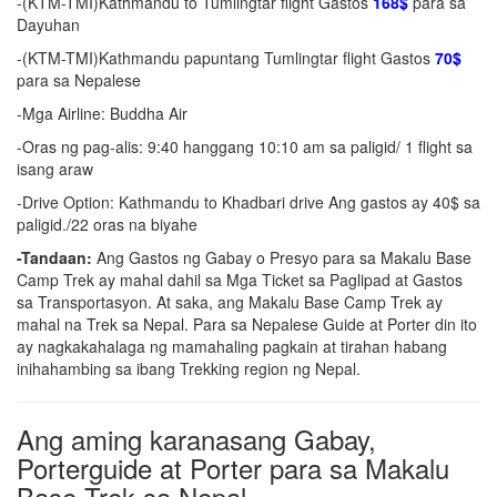
-(KTM-TMI)Kathmandu to Tumlingtar flight Gastos
168$
para sa
Dayuhan
-(KTM-TMI)Kathmandu papuntang Tumlingtar flight Gastos
70$
para sa Nepalese
-Mga Airline: Buddha Air
-Oras ng pag-alis: 9:40 hanggang 10:10 am sa paligid/ 1 flight sa
isang araw
-Drive Option: Kathmandu to Khadbari drive Ang gastos ay 40$ sa
paligid./22 oras na biyahe
-Tandaan:
Ang Gastos ng Gabay o Presyo para sa Makalu Base
Camp Trek ay mahal dahil sa Mga Ticket sa Paglipad at Gastos
sa Transportasyon. At saka, ang Makalu Base Camp Trek ay
mahal na Trek sa Nepal. Para sa Nepalese Guide at Porter din ito
ay nagkakahalaga ng mamahaling pagkain at tirahan habang
inihahambing sa ibang Trekking region ng Nepal.
Ang aming karanasang Gabay,
Porterguide at Porter para sa Makalu
Base Trek sa Nepal