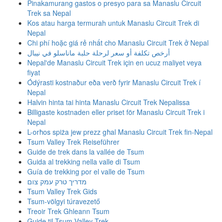
Pinakamurang gastos o presyo para sa Manaslu Circuit
Trek sa Nepal
Kos atau harga termurah untuk Manaslu Circuit Trek di
Nepal
Chi phí hoặc giá rẻ nhất cho Manaslu Circuit Trek ở Nepal
أرخص تكلفة أو سعر لرحلة حلبة ماناسلو في نيبال
Nepal'de Manaslu Circuit Trek için en ucuz maliyet veya
fiyat
Ódýrasti kostnaður eða verð fyrir Manaslu Circuit Trek í
Nepal
Halvin hinta tai hinta Manaslu Circuit Trek Nepalissa
Billigaste kostnaden eller priset för Manaslu Circuit Trek i
Nepal
L-orħos spiża jew prezz għal Manaslu Circuit Trek fin-Nepal
Tsum Valley Trek Reiseführer
Guide de trek dans la vallée de Tsum
Guida al trekking nella valle di Tsum
Guía de trekking por el valle de Tsum
מדריך טרק עמק צום
Tsum Valley Trek Gids
Tsum-völgyi túravezető
Treoir Trek Ghleann Tsum
Guide til Tsum Valley Trek