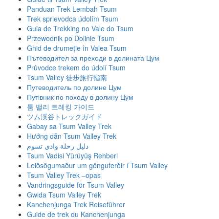
Panduan Trek Lembah Tsum
Trek sprievodca údolím Tsum
Guia de Trekking no Vale do Tsum
Przewodnik po Dolinie Tsum
Ghid de drumeție în Valea Tsum
Пътеводител за преходи в долината Цум
Průvodce trekem do údolí Tsum
Tsum Valley 徒步旅行指南
Путеводитель по долине Цум
Путівник по походу в долину Цум
툼 밸리 트레킹 가이드
ツム渓谷トレックガイド
Gabay sa Tsum Valley Trek
Hướng dẫn Tsum Valley Trek
دليل رحلة وادي تسوم
Tsum Vadisi Yürüyüş Rehberi
Leiðsögumaður um gönguferðir í Tsum Valley
Tsum Valley Trek –opas
Vandringsguide för Tsum Valley
Gwida Tsum Valley Trek
Kanchenjunga Trek Reiseführer
Guide de trek du Kanchenjunga