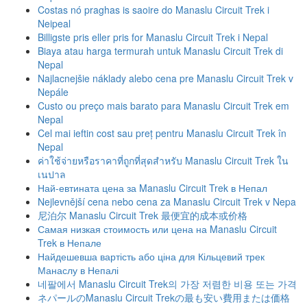
Costas nó praghas is saoire do Manaslu Circuit Trek i
Neipeal
Billigste pris eller pris for Manaslu Circuit Trek i Nepal
Biaya atau harga termurah untuk Manaslu Circuit Trek di
Nepal
Najlacnejšie náklady alebo cena pre Manaslu Circuit Trek v
Nepále
Custo ou preço mais barato para Manaslu Circuit Trek em
Nepal
Cel mai ieftin cost sau preț pentru Manaslu Circuit Trek în
Nepal
ค่าใช้จ่ายหรือราคาที่ถูกที่สุดสําหรับ Manaslu Circuit Trek ใน
เนปาล
Най-евтината цена за Manaslu Circuit Trek в Непал
Nejlevnější cena nebo cena za Manaslu Circuit Trek v Nepa
尼泊尔 Manaslu Circuit Trek 最便宜的成本或价格
Самая низкая стоимость или цена на Manaslu Circuit
Trek в Непале
Найдешевша вартість або ціна для Кільцевий трек
Манаслу в Непалі
네팔에서 Manaslu Circuit Trek의 가장 저렴한 비용 또는 가격
ネパールのManaslu Circuit Trekの最も安い費用または価格