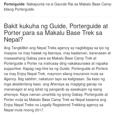
Porterguide
: Nakapunta na si Gaurab Rai sa Makalu Base Camp
bilang Porterguide.
Bakit kukuha ng Guide, Porterguide at
Porter para sa Makalu Base Trek sa
Nepal?
Ang Tangkilikin ang Nepal Treks agency ay nagbibigay sa iyo ng
maayos na may hawak ng lisensya, may kaalaman, karanasan at
maaasahang Gabay para sa Makalu Base Camp Trek at
Porterguide o Porter na mahusay ding nakakaunawa at napaka-
supportive. Kapag nag-hire ka ng Guide, Porterguide at Porters
na may Enjoy Nepal Trek, mayroon silang insurance mula sa
Agency. Ibig sabihin, nakatuon tayo sa kaligtasan. Sa kaso ng
mga aksidenteng kaso, ang Ahensya ay magiging ganap na
mananagot at ang lahat ng panganib ay sasakupin ng isang
ahensya. Kaya naman umarkila ng iyong Gabay, Porterguide at
Porter mula sa Makalu Base Camp Trek sa Nepal kasama ang
Enjoy Nepal Treks na Legally Registered Trekking agency sa
Nepal mula noong 2017.