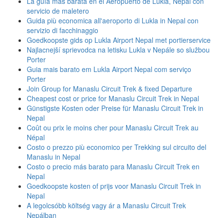
La guía más barata en el Aeropuerto de Lukla, Nepal con
servicio de maletero
Guida più economica all'aeroporto di Lukla in Nepal con
servizio di facchinaggio
Goedkoopste gids op Lukla Airport Nepal met portierservice
Najlacnejší sprievodca na letisku Lukla v Nepále so službou
Porter
Guia mais barato em Lukla Airport Nepal com serviço
Porter
Join Group for Manaslu Circuit Trek & fixed Departure
Cheapest cost or price for Manaslu Circuit Trek in Nepal
Günstigste Kosten oder Preise für Manaslu Circuit Trek in
Nepal
Coût ou prix le moins cher pour Manaslu Circuit Trek au
Népal
Costo o prezzo più economico per Trekking sul circuito del
Manaslu in Nepal
Costo o precio más barato para Manaslu Circuit Trek en
Nepal
Goedkoopste kosten of prijs voor Manaslu Circuit Trek in
Nepal
A legolcsóbb költség vagy ár a Manaslu Circuit Trek
Nepálban