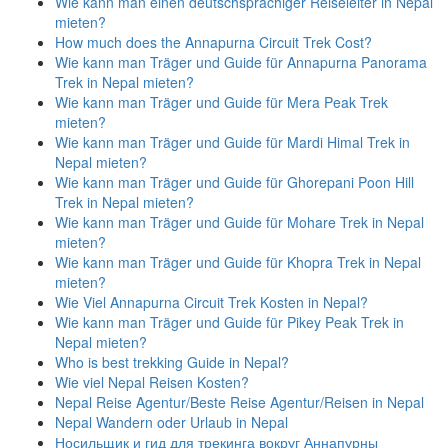
Wie kann man einen deutschsprachiger Reiseleiter in Nepal
mieten?
How much does the Annapurna Circuit Trek Cost?
Wie kann man Träger und Guide für Annapurna Panorama
Trek in Nepal mieten?
Wie kann man Träger und Guide für Mera Peak Trek
mieten?
Wie kann man Träger und Guide für Mardi Himal Trek in
Nepal mieten?
Wie kann man Träger und Guide für Ghorepani Poon Hill
Trek in Nepal mieten?
Wie kann man Träger und Guide für Mohare Trek in Nepal
mieten?
Wie kann man Träger und Guide für Khopra Trek in Nepal
mieten?
Wie Viel Annapurna Circuit Trek Kosten in Nepal?
Wie kann man Träger und Guide für Pikey Peak Trek in
Nepal mieten?
Who is best trekking Guide in Nepal?
Wie viel Nepal Reisen Kosten?
Nepal Reise Agentur/Beste Reise Agentur/Reisen in Nepal
Nepal Wandern oder Urlaub in Nepal
Носильщик и гид для трекинга вокруг Аннапурны