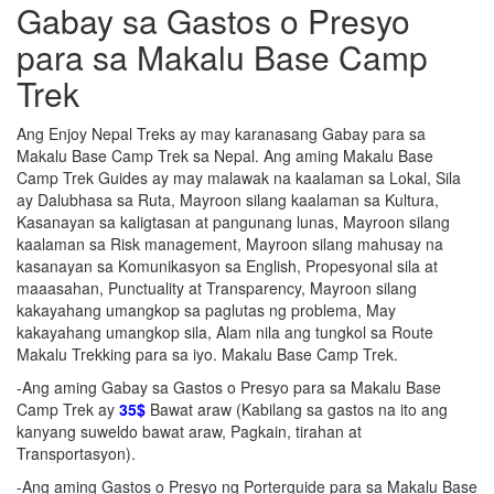
Gabay sa Gastos o Presyo
para sa Makalu Base Camp
Trek
Ang Enjoy Nepal Treks ay may karanasang Gabay para sa
Makalu Base Camp Trek sa Nepal. Ang aming Makalu Base
Camp Trek Guides ay may malawak na kaalaman sa Lokal, Sila
ay Dalubhasa sa Ruta, Mayroon silang kaalaman sa Kultura,
Kasanayan sa kaligtasan at pangunang lunas, Mayroon silang
kaalaman sa Risk management, Mayroon silang mahusay na
kasanayan sa Komunikasyon sa English, Propesyonal sila at
maaasahan, Punctuality at Transparency, Mayroon silang
kakayahang umangkop sa paglutas ng problema, May
kakayahang umangkop sila, Alam nila ang tungkol sa Route
Makalu Trekking para sa iyo. Makalu Base Camp Trek.
-Ang aming Gabay sa Gastos o Presyo para sa Makalu Base
Camp Trek ay
35$
Bawat araw (Kabilang sa gastos na ito ang
kanyang suweldo bawat araw, Pagkain, tirahan at
Transportasyon).
-Ang aming Gastos o Presyo ng Porterguide para sa Makalu Base