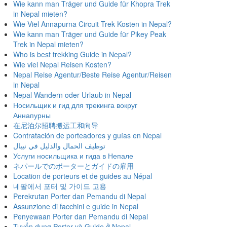
Wie kann man Träger und Guide für Khopra Trek
in Nepal mieten?
Wie Viel Annapurna Circuit Trek Kosten in Nepal?
Wie kann man Träger und Guide für Pikey Peak
Trek in Nepal mieten?
Who is best trekking Guide in Nepal?
Wie viel Nepal Reisen Kosten?
Nepal Reise Agentur/Beste Reise Agentur/Reisen
in Nepal
Nepal Wandern oder Urlaub in Nepal
Носильщик и гид для трекинга вокруг
Аннапурны
在尼泊尔招聘搬运工和向导
Contratación de porteadores y guías en Nepal
توظيف الحمال والدليل في نيبال
Услуги носильщика и гида в Непале
ネパールでのポーターとガイドの雇用
Location de porteurs et de guides au Népal
네팔에서 포터 및 가이드 고용
Perekrutan Porter dan Pemandu di Nepal
Assunzione di facchini e guide in Nepal
Penyewaan Porter dan Pemandu di Nepal
Tuyển dụng Porter và Guide ở Nepal