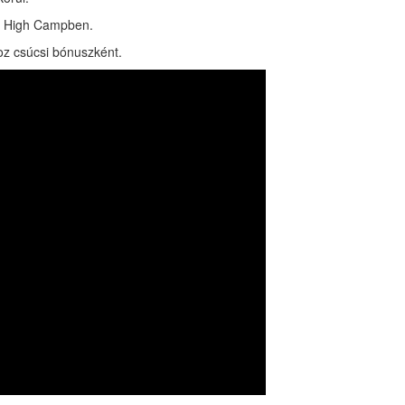
he High Campben.
z csúcsi bónuszként.