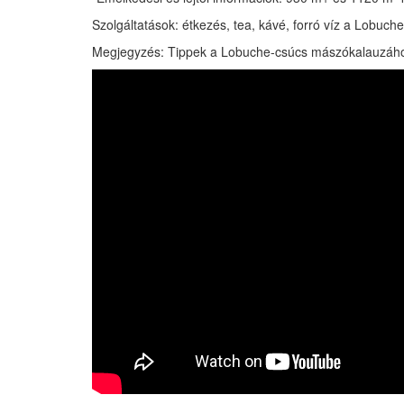
Szolgáltatások: étkezés, tea, kávé, forró víz a Lobuc
Megjegyzés: Tippek a Lobuche-csúcs mászókalauzáho