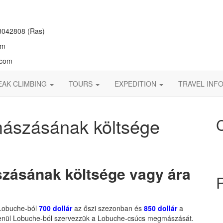
042808 (Ras)
om
.com
EAK CLIMBING
TOURS
EXPEDITION
TRAVEL INF
ászásának költsége
ásának költsége vagy ára
Lobuche-ból
700 dollár
az őszi szezonban és
850 dollár
a
etlenül Lobuche-ból szervezzük a Lobuche-csúcs megmászását.