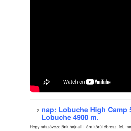
nap: Lobuche High Camp 
Lobuche 4900 m.
Hegymászóvezetőnk hajnali 1 óra körül ébreszt fel, m