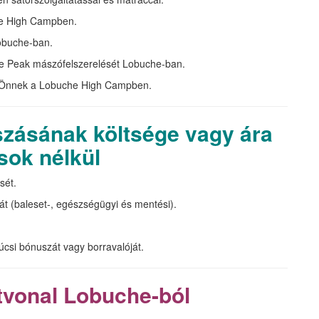
che High Campben.
obuche-ban.
e Peak mászófelszerelését Lobuche-ban.
 Önnek a Lobuche High Campben.
ásának költsége vagy ára
sok nélkül
sét.
t (baleset-, egészségügyi és mentési).
si bónuszát vagy borravalóját.
vonal Lobuche-ból