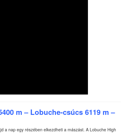
5400 m – Lobuche-csúcs 6119 m –
ajd a nap egy részében elkezdheti a mászást. A Lobuche High