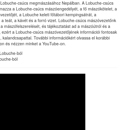
 a Lobuche-csúcs megmászásához Nepálban. A Lobuche-csúcs
mazza a Lobuche-csúcs mászóengedélyét, a fő mászókötelet, a
zetőjét, a Lobuche keleti főtábori kempingsátrát, a
, a teát, a kávét és a forró vizet. Lobuche-csúcs mászóvezetőnk
 a mászófelszerelését, és tájékoztatást ad a mászóútról és a
, ezért a Lobuche-csúcs mászóvezetőjének információi fontosak
kalandcsapattal. További információkért olvassa el korábbi
e-on és nézzen minket a YouTube-on.
buche-ból