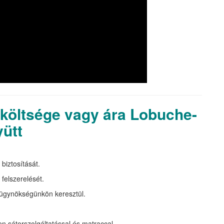
költsége vagy ára Lobuche-
yütt
biztosítását.
felszerelését.
ügynökségünkön keresztül.
 sátorszolgáltatással és matraccal.