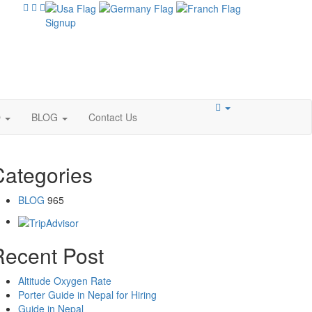
Signup
O
BLOG
Contact Us
Categories
BLOG
965
Recent Post
Altitude Oxygen Rate
Porter Guide in Nepal for Hiring
Guide in Nepal