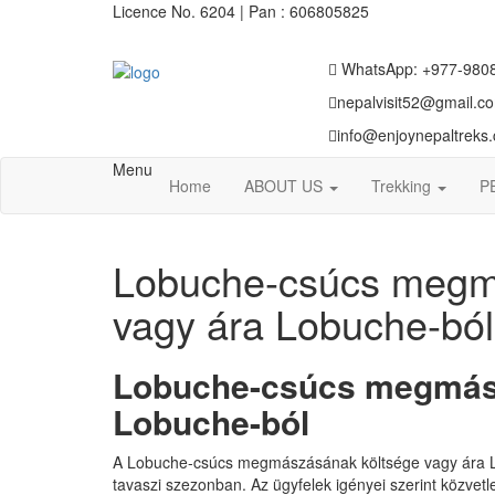
Licence No. 6204 | Pan : 606805825
WhatsApp: +977-9808
nepalvisit52@gmail.c
info@enjoynepaltreks
Menu
Home
ABOUT US
Trekking
P
Lobuche-csúcs megm
vagy ára Lobuche-ból
Lobuche-csúcs megmász
Lobuche-ból
A Lobuche-csúcs megmászásának költsége vagy ára 
tavaszi szezonban. Az ügyfelek igényei szerint közv