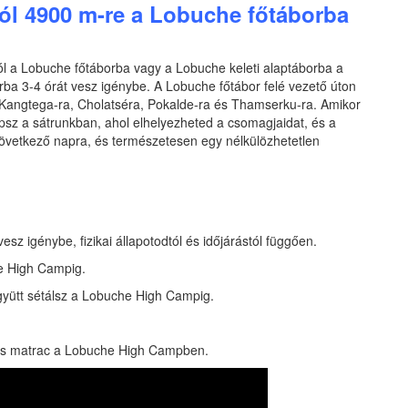
ól 4900 m-re a Lobuche főtáborba
 a Lobuche főtáborba vagy a Lobuche keleti alaptáborba a
ba 3-4 órát vesz igénybe. A Lobuche főtábor felé vezető úton
 Kangtega-ra, Cholatséra, Pokalde-ra és Thamserku-ra. Amikor
sz a sátrunkban, ahol elhelyezheted a csomagjaidat, és a
vetkező napra, és természetesen egy nélkülözhetetlen
sz igénybe, fizikai állapotodtól és időjárástól függően.
e High Campig.
gyütt sétálsz a Lobuche High Campig.
or és matrac a Lobuche High Campben.