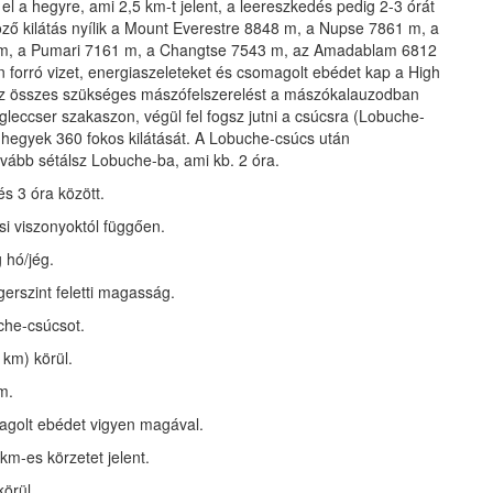
el a hegyre, ami 2,5 km-t jelent, a leereszkedés pedig 2-3 órát
öző kilátás nyílik a Mount Everestre 8848 m, a Nupse 7861 m, a
 m, a Pumari 7161 m, a Changtse 7543 m, az Amadablam 6812
rró vizet, energiaszeleteket és csomagolt ebédet kap a High
 az összes szükséges mászófelszerelést a mászókalauzodban
 gleccser szakaszon, végül fel fogsz jutni a csúcsra (Lobuche-
 hegyek 360 fokos kilátását. A Lobuche-csúcs után
ább sétálsz Lobuche-ba, ami kb. 2 óra.
s 3 óra között.
si viszonyoktól függően.
 hó/jég.
erszint feletti magasság.
uche-csúcsot.
km) körül.
m.
magolt ebédet vigyen magával.
km-es körzetet jelent.
örül.