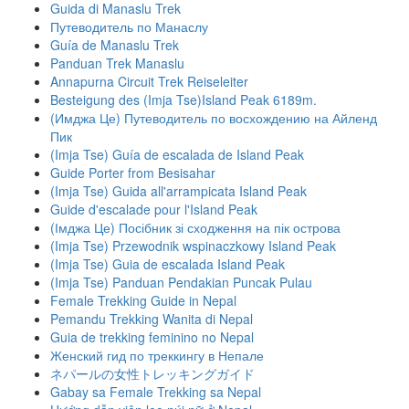
Guida di Manaslu Trek
Путеводитель по Манаслу
Guía de Manaslu Trek
Panduan Trek Manaslu
Annapurna Circuit Trek Reiseleiter
Besteigung des (Imja Tse)Island Peak 6189m.
(Имджа Це) Путеводитель по восхождению на Айленд
Пик
(Imja Tse) Guía de escalada de Island Peak
Guide Porter from Besisahar
(Imja Tse) Guida all'arrampicata Island Peak
Guide d'escalade pour l'Island Peak
(Імджа Це) Посібник зі сходження на пік острова
(Imja Tse) Przewodnik wspinaczkowy Island Peak
(Imja Tse) Guia de escalada Island Peak
(Imja Tse) Panduan Pendakian Puncak Pulau
Female Trekking Guide in Nepal
Pemandu Trekking Wanita di Nepal
Guia de trekking feminino no Nepal
Женский гид по треккингу в Непале
ネパールの女性トレッキングガイド
Gabay sa Female Trekking sa Nepal