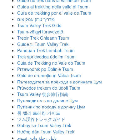
Guide de trek dans la vallée de Tsum
Guida al trekking nella valle di Tsum
Guía de trekking por el valle de Tsum
מדריך טרק עמק צום
Tsum Valley Trek Gids
Tsum-völgyi túravezető
Treoir Trek Ghleann Tsum
Guide til Tsum Valley Trek
Panduan Trek Lembah Tsum
Trek sprievodca údolím Tsum
Guia de Trekking no Vale do Tsum
Przewodnik po Dolinie Tsum
Ghid de drumeție în Valea Tsum
Пътеводител за преходи в долината Цум
Průvodce trekem do údolí Tsum
Tsum Valley 徒步旅行指南
Путеводитель по долине Цум
Путівник по походу в долину Цум
툼 밸리 트레킹 가이드
ツム渓谷トレックガイド
Gabay sa Tsum Valley Trek
Hướng dẫn Tsum Valley Trek
دليل رحلة وادي تسوم