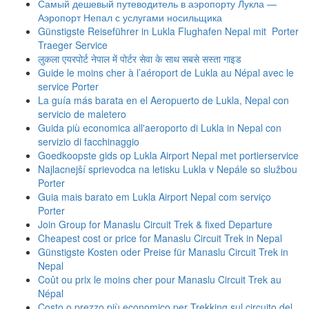
Самый дешевый путеводитель в аэропорту Лукла —
Аэропорт Непал с услугами носильщика
Günstigste Reiseführer in Lukla Flughafen Nepal mit Porter
Traeger Service
लुकला एयरपोर्ट नेपाल में पोर्टर सेवा के साथ सबसे सस्ता गाइड
Guide le moins cher à l’aéroport de Lukla au Népal avec le
service Porter
La guía más barata en el Aeropuerto de Lukla, Nepal con
servicio de maletero
Guida più economica all'aeroporto di Lukla in Nepal con
servizio di facchinaggio
Goedkoopste gids op Lukla Airport Nepal met portierservice
Najlacnejší sprievodca na letisku Lukla v Nepále so službou
Porter
Guia mais barato em Lukla Airport Nepal com serviço
Porter
Join Group for Manaslu Circuit Trek & fixed Departure
Cheapest cost or price for Manaslu Circuit Trek in Nepal
Günstigste Kosten oder Preise für Manaslu Circuit Trek in
Nepal
Coût ou prix le moins cher pour Manaslu Circuit Trek au
Népal
Costo o prezzo più economico per Trekking sul circuito del