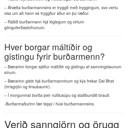
– Áhætta burðarmannsins er tryggð með tryggingum, svo vertu
viss um að hann sé tryggður áður en þú ræður.
– Ráðið burðarmann hjá löglegum og virtum
gönguferðastofnunum.
Hver borgar máltíðir og
gistingu fyrir burðarmenn?
– Bærarinn borgar sjálfur máltíðir og gistingu af samningslaunum
sínum.
– Bærarinn gistir hjá burðarmanninum og kýs frekar Dal Bhat
(hrísgrjón og linsubaunir).
– Í morgunmat borða þeir núðlusúpu og staðbundið brauð.
-Burðarmaðurinn fær teppi í húsi burðarmannsins.
Verið sanngjörn og örugg