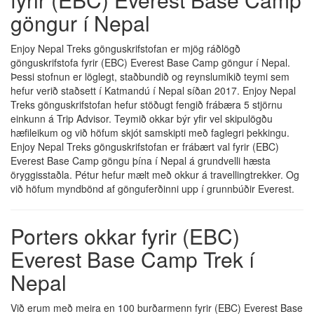
göngur í Nepal
Enjoy Nepal Treks gönguskrifstofan er mjög ráðlögð
gönguskrifstofa fyrir (EBC) Everest Base Camp göngur í Nepal.
Þessi stofnun er löglegt, staðbundið og reynslumikið teymi sem
hefur verið staðsett í Katmandú í Nepal síðan 2017. Enjoy Nepal
Treks gönguskrifstofan hefur stöðugt fengið frábæra 5 stjörnu
einkunn á Trip Advisor. Teymið okkar býr yfir vel skipulögðu
hæfileikum og við höfum skjót samskipti með faglegri þekkingu.
Enjoy Nepal Treks gönguskrifstofan er frábært val fyrir (EBC)
Everest Base Camp göngu þína í Nepal á grundvelli hæsta
öryggisstaðla. Pétur hefur mælt með okkur á travellingtrekker. Og
við höfum myndbönd af gönguferðinni upp í grunnbúðir Everest.
Porters okkar fyrir (EBC)
Everest Base Camp Trek í
Nepal
Við erum með meira en 100 burðarmenn fyrir (EBC) Everest Base