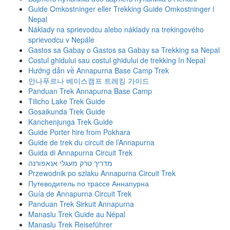
Guide Omkostninger eller Trekking Guide Omkostninger i
Nepal
Náklady na sprievodcu alebo náklady na trekingového
sprievodcu v Nepále
Gastos sa Gabay o Gastos sa Gabay sa Trekking sa Nepal
Costul ghidului sau costul ghidului de trekking în Nepal
Hướng dẫn về Annapurna Base Camp Trek
안나푸르나 베이스캠프 트레킹 가이드
Panduan Trek Annapurna Base Camp
Tilicho Lake Trek Guide
Gosaikunda Trek Guide
Kanchenjunga Trek Guide
Guide Porter hire from Pokhara
Guide de trek du circuit de l’Annapurna
Guida di Annapurna Circuit Trek
מדריך טרק מעגלי אנאפורנה
Przewodnik po szlaku Annapurna Circuit Trek
Путеводитель по трассе Аннапурна
Guía de Annapurna Circuit Trek
Panduan Trek Sirkuit Annapurna
Manaslu Trek Guide au Népal
Manaslu Trek Reiseführer