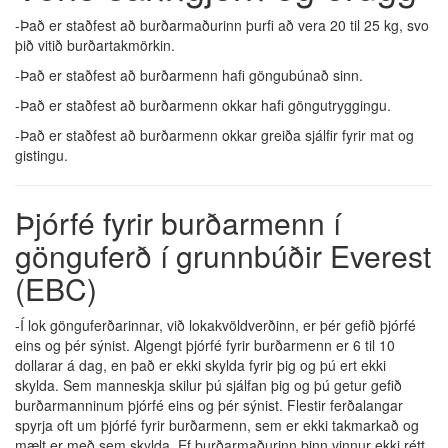
-Það er staðfest að burðarmaðurinn þurfi að vera 20 til 25 kg, svo
þið vitið burðartakmörkin.
-Það er staðfest að burðarmenn hafi göngubúnað sinn.
-Það er staðfest að burðarmenn okkar hafi göngutryggingu.
-Það er staðfest að burðarmenn okkar greiða sjálfir fyrir mat og
gistingu.
Þjórfé fyrir burðarmenn í
gönguferð í grunnbúðir Everest
(EBC)
-Í lok gönguferðarinnar, við lokakvöldverðinn, er þér gefið þjórfé
eins og þér sýnist. Algengt þjórfé fyrir burðarmenn er 6 til 10
dollarar á dag, en það er ekki skylda fyrir þig og þú ert ekki
skylda. Sem manneskja skilur þú sjálfan þig og þú getur gefið
burðarmanninum þjórfé eins og þér sýnist. Flestir ferðalangar
spyrja oft um þjórfé fyrir burðarmenn, sem er ekki takmarkað og
mælt er með sem skylda. Ef burðarmaðurinn þinn vinnur ekki rétt