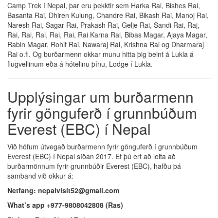
Camp Trek í Nepal, þar eru þekktir sem Harka Rai, Bishes Rai,
Basanta Rai, Dhiren Kulung, Chandre Rai, Bikash Rai, Manoj Rai,
Naresh Rai, Sagar Rai, Prakash Rai, Gelje Rai, Sandi Rai, Raj,
Rai, Rai, Rai, Rai, Rai, Rai Karna Rai, Bibas Magar, Ajaya Magar,
Rabin Magar, Rohit Rai, Nawaraj Rai, Krishna Rai og Dharmaraj
Rai o.fl. Og burðarmenn okkar munu hitta þig beint á Lukla á
flugvellinum eða á hótelinu þínu, Lodge í Lukla.
Upplýsingar um burðarmenn
fyrir gönguferð í grunnbúðum
Everest (EBC) í Nepal
Við höfum útvegað burðarmenn fyrir gönguferð í grunnbúðum
Everest (EBC) í Nepal síðan 2017. Ef þú ert að leita að
burðarmönnum fyrir grunnbúðir Everest (EBC), hafðu þá
samband við okkur á:
Netfang: nepalvisit52@gmail.com
What’s app +977-9808042808 (Ras)