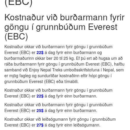
(EBC)
Kostnaður við burðarmann fyrir
göngu í grunnbúðum Everest
(EBC)
Kostnaður okkar við burðarmann fyrir göngu í grunnbúðum
Everest (EBC) er
22$
á dag fyrir einn burðarmann og
burðarmaðurinn okkar ber 20 til 25 kg. Ef þú ert að hugsa um að
ráða burðarmann fyrir göngu í grunnbúðum Everest (EBC), hafðu
samband við Enjoy Nepal Treks umboðsskrifstofuna í Nepal, sem
er mjög fagleg og sundurliðar kostnaðinn eftir hópi göngu í
grunnbúðum Everest (EBC) eða tímabili.
Kostnaður okkar við burðarmann fyrir göngu í grunnbúðum
Everest (EBC) er
22$
á dag fyrir einn burðarmann.
Kostnaður okkar við burðarmann fyrir göngu í grunnbúðum
Everest (EBC) er
25$
á dag fyrir einn burðarmann.
Kostnaður okkar við leiðsögumann fyrir göngu í grunnbúðum
Everest (EBC) er
27$
á dag fyrir einn leiðsögumann.