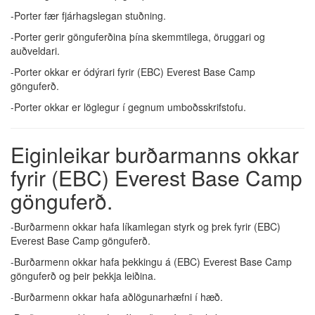
-Porter fær fjárhagslegan stuðning.
-Porter gerir gönguferðina þína skemmtilega, öruggari og
auðveldari.
-Porter okkar er ódýrari fyrir (EBC) Everest Base Camp
gönguferð.
-Porter okkar er löglegur í gegnum umboðsskrifstofu.
Eiginleikar burðarmanns okkar
fyrir (EBC) Everest Base Camp
gönguferð.
-Burðarmenn okkar hafa líkamlegan styrk og þrek fyrir (EBC)
Everest Base Camp gönguferð.
-Burðarmenn okkar hafa þekkingu á (EBC) Everest Base Camp
gönguferð og þeir þekkja leiðina.
-Burðarmenn okkar hafa aðlögunarhæfni í hæð.