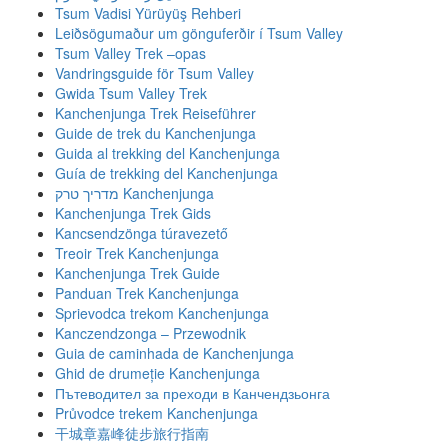
Tsum Vadisi Yürüyüş Rehberi
Leiðsögumaður um gönguferðir í Tsum Valley
Tsum Valley Trek –opas
Vandringsguide för Tsum Valley
Gwida Tsum Valley Trek
Kanchenjunga Trek Reiseführer
Guide de trek du Kanchenjunga
Guida al trekking del Kanchenjunga
Guía de trekking del Kanchenjunga
מדריך טרק Kanchenjunga
Kanchenjunga Trek Gids
Kancsendzönga túravezető
Treoir Trek Kanchenjunga
Kanchenjunga Trek Guide
Panduan Trek Kanchenjunga
Sprievodca trekom Kanchenjunga
Kanczendzonga – Przewodnik
Guia de caminhada de Kanchenjunga
Ghid de drumeție Kanchenjunga
Пътеводител за преходи в Канчендзьонга
Průvodce trekem Kanchenjunga
干城章嘉峰徒步旅行指南