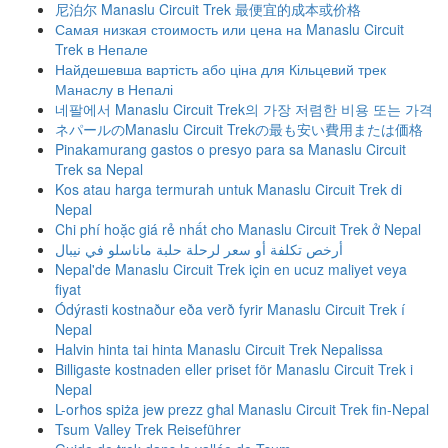
尼泊尔 Manaslu Circuit Trek 最便宜的成本或价格
Самая низкая стоимость или цена на Manaslu Circuit
Trek в Непале
Найдешевша вартість або ціна для Кільцевий трек
Манаслу в Непалі
네팔에서 Manaslu Circuit Trek의 가장 저렴한 비용 또는 가격
ネパールのManaslu Circuit Trekの最も安い費用または価格
Pinakamurang gastos o presyo para sa Manaslu Circuit
Trek sa Nepal
Kos atau harga termurah untuk Manaslu Circuit Trek di
Nepal
Chi phí hoặc giá rẻ nhất cho Manaslu Circuit Trek ở Nepal
أرخص تكلفة أو سعر لرحلة حلبة ماناسلو في نيبال
Nepal'de Manaslu Circuit Trek için en ucuz maliyet veya
fiyat
Ódýrasti kostnaður eða verð fyrir Manaslu Circuit Trek í
Nepal
Halvin hinta tai hinta Manaslu Circuit Trek Nepalissa
Billigaste kostnaden eller priset för Manaslu Circuit Trek i
Nepal
L-orħos spiża jew prezz għal Manaslu Circuit Trek fin-Nepal
Tsum Valley Trek Reiseführer