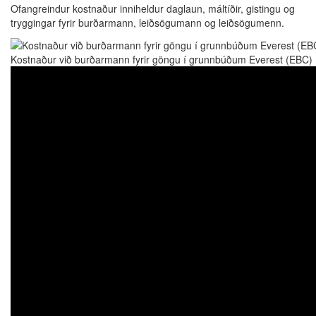
Ofangreindur kostnaður inniheldur daglaun, máltíðir, gistingu og
tryggingar fyrir burðarmann, leiðsögumann og leiðsögumenn.
Kostnaður við burðarmann fyrir göngu í grunnbúðum Everest (EBC)