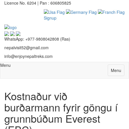
Licence No. 6204 | Pan : 606805825
Signup
WhatsApp: +977-9808042808 (Ras)
nepalvisit52@gmail.com
info@enjoynepaltreks.com
Menu
Menu
Kostnaður við
burðarmann fyrir göngu í
grunnbúðum Everest