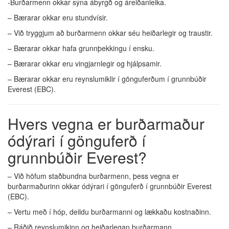
-Burðarmenn okkar sýna ábyrgð og áreiðanleika.
– Bærarar okkar eru stundvísir.
– Við tryggjum að burðarmenn okkar séu heiðarlegir og traustir.
– Bærarar okkar hafa grunnþekkingu í ensku.
– Bærarar okkar eru vingjarnlegir og hjálpsamir.
– Bærarar okkar eru reynslumiklir í gönguferðum í grunnbúðir
Everest (EBC).
Hvers vegna er burðarmaður
ódýrari í gönguferð í
grunnbúðir Everest?
– Við höfum staðbundna burðarmenn, þess vegna er
burðarmaðurinn okkar ódýrari í gönguferð í grunnbúðir Everest
(EBC).
– Vertu með í hóp, deildu burðarmanni og lækkaðu kostnaðinn.
– Ráðið reynslumikinn og heiðarlegan burðarmann.