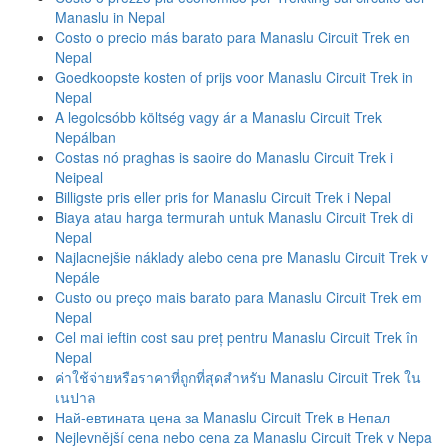
Manaslu in Nepal
Costo o precio más barato para Manaslu Circuit Trek en
Nepal
Goedkoopste kosten of prijs voor Manaslu Circuit Trek in
Nepal
A legolcsóbb költség vagy ár a Manaslu Circuit Trek
Nepálban
Costas nó praghas is saoire do Manaslu Circuit Trek i
Neipeal
Billigste pris eller pris for Manaslu Circuit Trek i Nepal
Biaya atau harga termurah untuk Manaslu Circuit Trek di
Nepal
Najlacnejšie náklady alebo cena pre Manaslu Circuit Trek v
Nepále
Custo ou preço mais barato para Manaslu Circuit Trek em
Nepal
Cel mai ieftin cost sau preț pentru Manaslu Circuit Trek în
Nepal
ค่าใช้จ่ายหรือราคาที่ถูกที่สุดสําหรับ Manaslu Circuit Trek ใน
เนปาล
Най-евтината цена за Manaslu Circuit Trek в Непал
Nejlevnější cena nebo cena za Manaslu Circuit Trek v Nepa