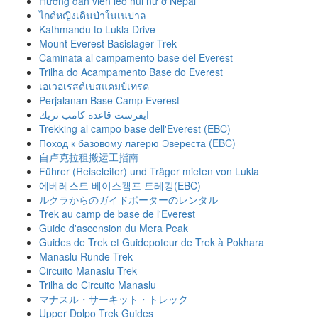
Hướng dẫn viên leo núi nữ ở Nepal
ไกด์หญิงเดินป่าในเนปาล
Kathmandu to Lukla Drive
Mount Everest Basislager Trek
Caminata al campamento base del Everest
Trilha do Acampamento Base do Everest
เอเวอเรสต์เบสแคมป์เทรค
Perjalanan Base Camp Everest
ايفرست قاعدة كامب تريك
Trekking al campo base dell'Everest (EBC)
Поход к базовому лагерю Эвереста (EBC)
自卢克拉租搬运工指南
Führer (Reiseleiter) und Träger mieten von Lukla
에베레스트 베이스캠프 트레킹(EBC)
ルクラからのガイドポーターのレンタル
Trek au camp de base de l'Everest
Guide d'ascension du Mera Peak
Guides de Trek et Guidepoteur de Trek à Pokhara
Manaslu Runde Trek
Circuito Manaslu Trek
Trilha do Circuito Manaslu
マナスル・サーキット・トレック
Upper Dolpo Trek Guides