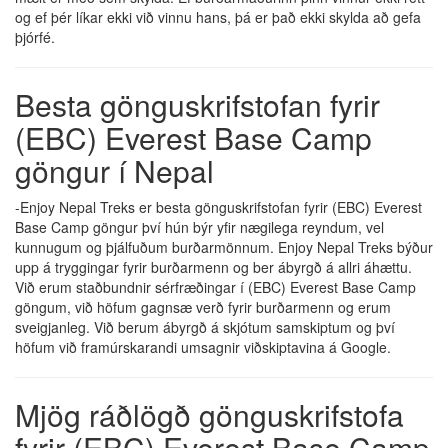
og ef þér líkar ekki við vinnu hans, þá er það ekki skylda að gefa
þjórfé.
Besta gönguskrifstofan fyrir
(EBC) Everest Base Camp
göngur í Nepal
-Enjoy Nepal Treks er besta gönguskrifstofan fyrir (EBC) Everest
Base Camp göngur því hún býr yfir nægilega reyndum, vel
kunnugum og þjálfuðum burðarmönnum. Enjoy Nepal Treks býður
upp á tryggingar fyrir burðarmenn og ber ábyrgð á allri áhættu.
Við erum staðbundnir sérfræðingar í (EBC) Everest Base Camp
göngum, við höfum gagnsæ verð fyrir burðarmenn og erum
sveigjanleg. Við berum ábyrgð á skjótum samskiptum og því
höfum við framúrskarandi umsagnir viðskiptavina á Google.
Mjög ráðlögð gönguskrifstofa
fyrir (EBC) Everest Base Camp