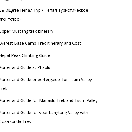
Вы ищете Непал Тур / Непал Туристическое
агентство?
Upper Mustang trek itinerary
Everest Base Camp Trek Itinerary and Cost
Nepal Peak Climbing Guide
Porter and Guide at Phaplu
Porter and Guide or porterguide for Tsum Valley
Trek
Porter and Guide for Manaslu Trek and Tsum Valley
Porter and Guide for your Langtang Valley with
Gosaikunda Trek