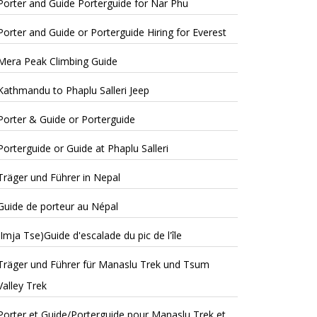
Porter and Guide Porterguide for Nar Phu
Porter and Guide or Porterguide Hiring for Everest
Mera Peak Climbing Guide
Kathmandu to Phaplu Salleri Jeep
Porter & Guide or Porterguide
Porterguide or Guide at Phaplu Salleri
Träger und Führer in Nepal
Guide de porteur au Népal
(Imja Tse)Guide d'escalade du pic de l'île
Träger und Führer für Manaslu Trek und Tsum
Valley Trek
Porter et Guide/Porterguide pour Manaslu Trek et