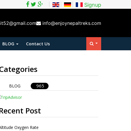
Signup
sit52@gmail.com
info@enjoynepaltreks.com
BLOG
Contact Us
Categories
965
BLOG
Recent Post
Altitude Oxygen Rate