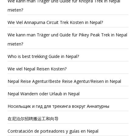
Wie kann man Träger und Guide für Khopra Trek in Nepal
mieten?
Wie Viel Annapurna Circuit Trek Kosten in Nepal?
Wie kann man Träger und Guide für Pikey Peak Trek in Nepal
mieten?
Who is best trekking Guide in Nepal?
Wie viel Nepal Reisen Kosten?
Nepal Reise Agentur/Beste Reise Agentur/Reisen in Nepal
Nepal Wandern oder Urlaub in Nepal
Носильщик и гид для трекинга вокруг Аннапурны
在尼泊尔招聘搬运工和向导
Contratación de porteadores y guías en Nepal