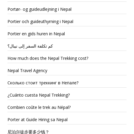
Portør- og guideudlejning i Nepal
Portier och guideuthyrning i Nepal
Portier en gids huren in Nepal
كم تكلفة السفر إلى نيبال؟
How much does the Nepal Trekking cost?
Nepal Travel Agency
Сколько стоит треккинг в Непале?
¿Cuánto cuesta Nepal Trekking?
Combien coûte le trek au Népal?
Porter at Guide Hiring sa Nepal
尼泊尔徒步要多少钱？