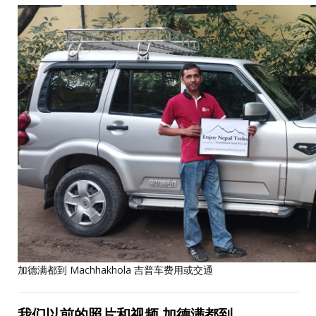
加德满都到 Machhakhola 吉普车费用或交通
我
们
以前的照片和
视频
加德
满
都到