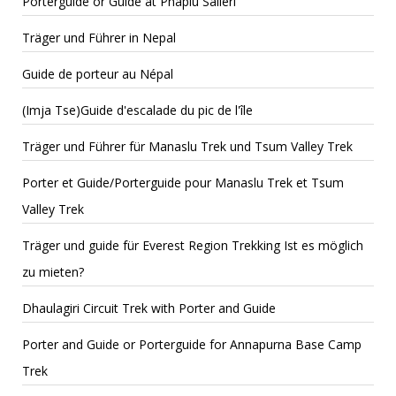
Porterguide or Guide at Phaplu Salleri
Träger und Führer in Nepal
Guide de porteur au Népal
(Imja Tse)Guide d'escalade du pic de l'île
Träger und Führer für Manaslu Trek und Tsum Valley Trek
Porter et Guide/Porterguide pour Manaslu Trek et Tsum
Valley Trek
Träger und guide für Everest Region Trekking Ist es möglich
zu mieten?
Dhaulagiri Circuit Trek with Porter and Guide
Porter and Guide or Porterguide for Annapurna Base Camp
Trek