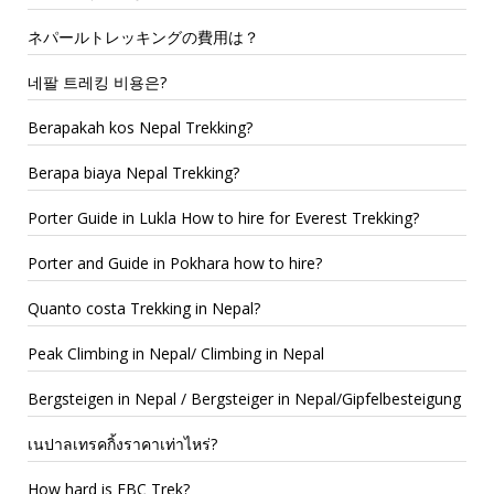
ネパールトレッキングの費用は？
네팔 트레킹 비용은?
Berapakah kos Nepal Trekking?
Berapa biaya Nepal Trekking?
Porter Guide in Lukla How to hire for Everest Trekking?
Porter and Guide in Pokhara how to hire?
Quanto costa Trekking in Nepal?
Peak Climbing in Nepal/ Climbing in Nepal
Bergsteigen in Nepal / Bergsteiger in Nepal/Gipfelbesteigung
เนปาลเทรคกิ้งราคาเท่าไหร่?
How hard is EBC Trek?