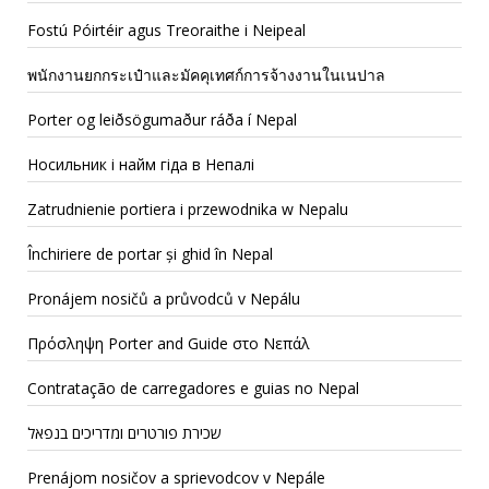
Fostú Póirtéir agus Treoraithe i Neipeal
พนักงานยกกระเป๋าและมัคคุเทศก์การจ้างงานในเนปาล
Porter og leiðsögumaður ráða í Nepal
Носильник і найм гіда в Непалі
Zatrudnienie portiera i przewodnika w Nepalu
Închiriere de portar și ghid în Nepal
Pronájem nosičů a průvodců v Nepálu
Πρόσληψη Porter and Guide στο Νεπάλ
Contratação de carregadores e guias no Nepal
שכירת פורטרים ומדריכים בנפאל
Prenájom nosičov a sprievodcov v Nepále