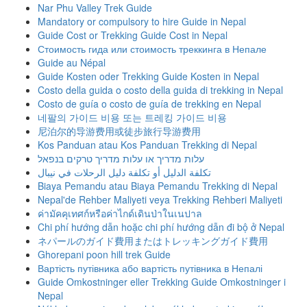
Nar Phu Valley Trek Guide
Mandatory or compulsory to hire Guide in Nepal
Guide Cost or Trekking Guide Cost in Nepal
Стоимость гида или стоимость треккинга в Непале
Guide au Népal
Guide Kosten oder Trekking Guide Kosten in Nepal
Costo della guida o costo della guida di trekking in Nepal
Costo de guía o costo de guía de trekking en Nepal
네팔의 가이드 비용 또는 트레킹 가이드 비용
尼泊尔的导游费用或徒步旅行导游费用
Kos Panduan atau Kos Panduan Trekking di Nepal
עלות מדריך או עלות מדריך טרקים בנפאל
تكلفة الدليل أو تكلفة دليل الرحلات في نيبال
Biaya Pemandu atau Biaya Pemandu Trekking di Nepal
Nepal'de Rehber Maliyeti veya Trekking Rehberi Maliyeti
ค่ามัคคุเทศก์หรือค่าไกด์เดินป่าในเนปาล
Chi phí hướng dẫn hoặc chi phí hướng dẫn đi bộ ở Nepal
ネパールのガイド費用またはトレッキングガイド費用
Ghorepani poon hill trek Guide
Вартість путівника або вартість путівника в Непалі
Guide Omkostninger eller Trekking Guide Omkostninger i
Nepal