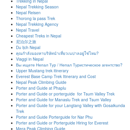
Trekking in Nepal
Nepal Trekking Season
Nepal Reisen
Thorong la pass Trek
Nepal Trekking Agency
Nepal Travel
Cheapest Treks in Nepal
尼泊尔之旅
Du lịch Nepal
คุณกำลังมองหาบริษัทนำเที่ยวเนปาลอยู่ใช่ไหม?
Viaggi in Nepal
Вы ищете Непал Тур / Непал Туристическое агентство?
Upper Mustang trek itinerary
Everest Base Camp Trek Itinerary and Cost
Nepal Peak Climbing Guide
Porter and Guide at Phaplu
Porter and Guide or porterguide for Tsum Valley Trek
Porter and Guide for Manaslu Trek and Tsum Valley
Porter and Guide for your Langtang Valley with Gosaikunda
Trek
Porter and Guide Porterguide for Nar Phu
Porter and Guide or Porterguide Hiring for Everest
Mera Peak Climbing Guide