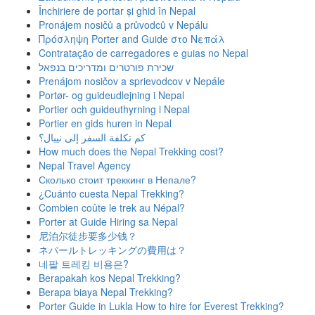
Închiriere de portar și ghid în Nepal
Pronájem nosičů a průvodců v Nepálu
Πρόσληψη Porter and Guide στο Νεπάλ
Contratação de carregadores e guias no Nepal
שכירת פורטרים ומדריכים בנפאל
Prenájom nosičov a sprievodcov v Nepále
Portør- og guideudlejning i Nepal
Portier och guideuthyrning i Nepal
Portier en gids huren in Nepal
كم تكلفة السفر إلى نيبال؟
How much does the Nepal Trekking cost?
Nepal Travel Agency
Сколько стоит треккинг в Непале?
¿Cuánto cuesta Nepal Trekking?
Combien coûte le trek au Népal?
Porter at Guide Hiring sa Nepal
尼泊尔徒步要多少钱？
ネパールトレッキングの費用は？
네팔 트레킹 비용은?
Berapakah kos Nepal Trekking?
Berapa biaya Nepal Trekking?
Porter Guide in Lukla How to hire for Everest Trekking?