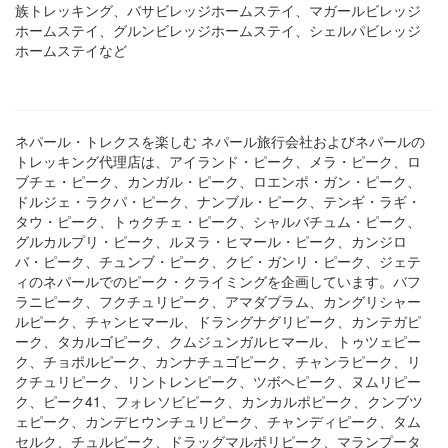
族トレッキング、バサビレッジホームステイ、マガールビレッジ
ホームステイ、グルンビレッジホームステイ、シェルパビレッジ
ホームステイなど
ネパール・トレクスを楽しむ ネパール旅行会社およびネパールの
トレッキング代理店は、アイランド・ピーク、メラ・ピーク、ロ
ブチェ・ピーク、カンガル・ピーク、ロエンポ・ガン・ピーク、
ドルジェ・ラクパ・ピーク、ナンブル・ピーク、テンギ・ラギ・
タウ・ピーク、トゥクチェ・ピーク、シャルバチュム・ピーク、
グルカルプリ・ピーク、ルヌラ・ヒマール・ピーク、カンジロ
バ・ピーク、チュンブ・ピーク、クビ・ガンリ・ピーク、ジェテ
ィのネパールでのピーク・クライミングを企画しています。バフ
ラニピーク、フクチュリピーク、アマダブラム、カングリシャー
ルピーク、チャンヒマール、ドラングナグリピーク、カンテガピ
ーク、タカルゴピーク、クムジュンガルヒマール、トゥツェピー
ク、チョポルピーク、カンナチュゴピーク、チャンラピーク、リ
クチュリピーク、リントレンピーク、ツボヘピーク、ヌムリピー
ク、ピーク41、フォレソビピーク、カンカルポピーク、クンブツ
ェピーク、カンデヒウンチュリピーク、チャンディピーク、タム
セルク、チュルピーク、ドラッグマルポリピーク、マランプータ