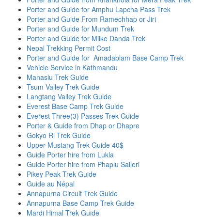
Porter and Guide for Amphu Lapcha Pass Trek
Porter and Guide From Ramechhap or Jiri
Porter and Guide for Mundum Trek
Porter and Guide for Milke Danda Trek
Nepal Trekking Permit Cost
Porter and Guide for Amadablam Base Camp Trek
Vehicle Service in Kathmandu
Manaslu Trek Guide
Tsum Valley Trek Guide
Langtang Valley Trek Guide
Everest Base Camp Trek Guide
Everest Three(3) Passes Trek Guide
Porter & Guide from Dhap or Dhapre
Gokyo Ri Trek Guide
Upper Mustang Trek Guide 40$
Guide Porter hire from Lukla
Guide Porter hire from Phaplu Salleri
Pikey Peak Trek Guide
Guide au Népal
Annapurna Circuit Trek Guide
Annapurna Base Camp Trek Guide
Mardi Himal Trek Guide