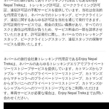
ネパールの旅行会社でありトレッキング代理店でもあるEnjoy
Nepal Treksは、トレッキング許可証、ピーククライミング許可
証、遠征許可証の手配サービスを提供しています。当社は合法的
な代理店であり、ネパールでのトレッキング、ピーククライミン
グ、遠征に関するあらゆる許可証を当社を通じて発行できます。
許可証発行サービスでは、税金の支払い義務があり、すべてのリ
スクと責任は代理店が負うため、サービス料金の一部を請求させ
ていただきます。許可証発行に際し、ネパールでのトレッキング
スタッフ、ピーククライミングスタッフ、遠征スタッフの保険サ
ービスも提供いたします。
ネパールの旅行会社兼トレッキング代理店であるEnjoy Nepal
Treksは、ネパールのあらゆるトレッキングエリアでプライベート
ツーリストジープサービスを提供しています。カトマンズからフ
ァプル・サレリへのプライベートツーリストジープ、カトマンズ
からマチャコラへのプライベートツーリストジープ、カトマンズ
からダラパニへのプライベートツーリストジープ、カトマンズか
らシャブルベシへのツーリストジープなどをご利用いただけま
す。車両サービスが必要な場合は、Enjoy Nepal Treksまでお問い
合わせください。