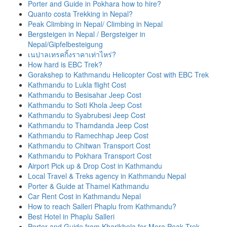
Porter and Guide in Pokhara how to hire?
Quanto costa Trekking in Nepal?
Peak Climbing in Nepal/ Climbing in Nepal
Bergsteigen in Nepal / Bergsteiger in
Nepal/Gipfelbesteigung
เนปาลเทรคกิ้งราคาเท่าไหร่?
How hard is EBC Trek?
Gorakshep to Kathmandu Helicopter Cost with EBC Trek
Kathmandu to Lukla flight Cost
Kathmandu to Besisahar Jeep Cost
Kathmandu to Soti Khola Jeep Cost
Kathmandu to Syabrubesi Jeep Cost
Kathmandu to Thamdanda Jeep Cost
Kathmandu to Ramechhap Jeep Cost
Kathmandu to Chitwan Transport Cost
Kathmandu to Pokhara Transport Cost
Airport Pick up & Drop Cost in Kathmandu
Local Travel & Treks agency in Kathmandu Nepal
Porter & Guide at Thamel Kathmandu
Car Rent Cost in Kathmandu Nepal
How to reach Salleri Phaplu from Kathmandu?
Best Hotel in Phaplu Salleri
Porter and Guide from Kharikhola for Mera Peak Trek