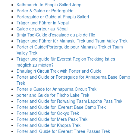
Kathmandu to Phaplu Salleri Jeep
Porter & Guide or Porterguide
Porterguide or Guide at Phaplu Salleri
Träger und Führer in Nepal
Guide de porteur au Népal
(Imja Tse)Guide d'escalade du pic de l'île
Träger und Führer für Manaslu Trek und Tsum Valley Trek
Porter et Guide/Porterguide pour Manaslu Trek et Tsum
Valley Trek
Träger und guide für Everest Region Trekking Ist es
möglich zu mieten?
Dhaulagiri Circuit Trek with Porter and Guide
Porter and Guide or Porterguide for Annapurna Base Camp
Trek
Porter & Guide for Annapurna Circuit Trek
porter and Guide for Tilicho Lake Trek
Porter and Guide for Rolwaling Tashi Lapcha Pass Trek
Porter and Guide for Everest Base Camp Trek
Porter and Guide for Gokyo Trek
Porter and Guide for Mera Peak Trek
Porter and Guide for Khopra Trek
Porter and Guide for Everest Three Passes Trek