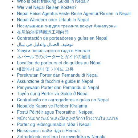
Who is best trekking Guide in Nepal?
Wie viel Nepal Reisen Kosten?
Nepal Reise Agentur/Beste Reise Agentur/Reisen in Nepal
Nepal Wandern oder Urlaub in Nepal
Носильщик и гид для трекинга вокруг Аннапурны
在尼泊尔招聘搬运工和向导
Contratación de porteadores y guías en Nepal
توظيف الحمال والدليل في نيبال
Услуги носильщика и гида в Непале
ネパールでのポーターとガイドの雇用
Location de porteurs et de guides au Népal
네팔에서 포터 및 가이드 고용
Perekrutan Porter dan Pemandu di Nepal
Assunzione di facchini e guide in Nepal
Penyewaan Porter dan Pemandu di Nepal
Tuyển dụng Porter và Guide ở Nepal
Contratação de carregadores e guias no Nepal
Nepal'de Kapıcı ve Rehber Kiralama
Fostú Póirtéir agus Treoraithe i Neipeal
พนักงานยกกระเป๋าและมัคคุเทศก์การจ้างงานในเนปาล
Porter og leiðsögumaður ráða í Nepal
Носильник і найм гіда в Непалі
Zatrudnienie portiera i przewodnika w Nepalu