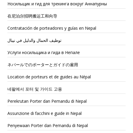
Носильщик и гид для трекинга вокруг Аннапурны
在尼泊尔招聘搬运工和向导
Contratación de porteadores y guías en Nepal
توظيف الحمال والدليل في نيبال
Услуги носильщика и гида в Непале
ネパールでのポーターとガイドの雇用
Location de porteurs et de guides au Népal
네팔에서 포터 및 가이드 고용
Perekrutan Porter dan Pemandu di Nepal
Assunzione di facchini e guide in Nepal
Penyewaan Porter dan Pemandu di Nepal