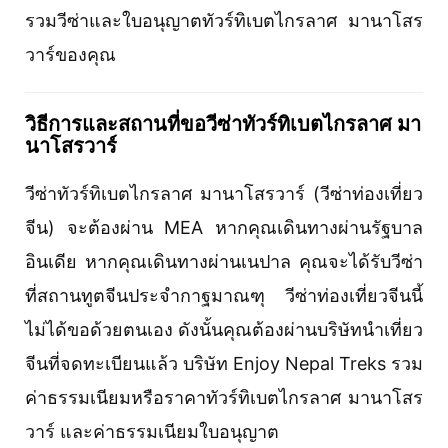
รวมวีซ่าและใบอนุญาตทัวร์ทิเบตไกรลาศ มานาโสร
วาร์ของคุณ
วิธีการและสถานที่ขอวีซ่าทัวร์ทิเบตไกรลาศ
มา
นาโสรวาร์
วีซ่าทัวร์ทิเบตไกรลาศ มานาโสรวาร์ (วีซ่าท่องเที่ยว
จีน) จะต้องผ่าน MEA หากคุณเดินทางผ่านรัฐบาล
อินเดีย หากคุณเดินทางผ่านเนปาล คุณจะได้รับวีซ่า
ที่สถานทูตจีนประจำกาฐมาณฑุ วีซ่าท่องเที่ยวจีนนี้
ไม่ได้ขอด้วยตนเอง ดังนั้นคุณต้องผ่านบริษัทนำเที่ยว
จีนที่จดทะเบียนแล้ว บริษัท Enjoy Nepal Treks รวม
ค่าธรรมเนียมหรือราคาทัวร์ทิเบตไกรลาศ มานาโสร
วาร์ และค่าธรรมเนียมใบอนุญาต