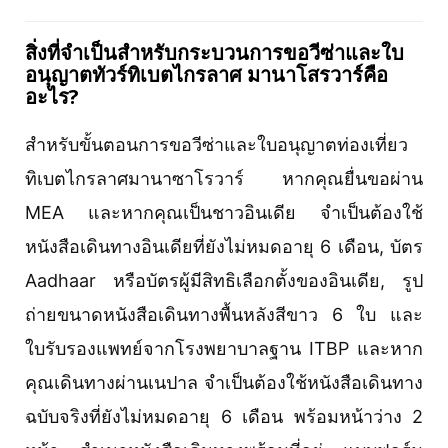
สิ่งที่จำเป็นสำหรับกระบวนการขอวีซ่าและใบ
อนุญาตทัวร์ทิเบตไกรลาศ
มานาโสรวาร์คือ
อะไร?
สำหรับขั้นตอนการขอวีซ่าและใบอนุญาตท่องเที่ยว
ทิเบตไกรลาศมานาซาโรวาร์ หากคุณยื่นขอผ่าน
MEA และหากคุณเป็นชาวอินเดีย จำเป็นต้องใช้
หนังสือเดินทางอินเดียที่ยังไม่หมดอายุ 6 เดือน, บัตร
Aadhaar หรือบัตรผู้มีสิทธิเลือกตั้งของอินเดีย, รูป
ถ่ายขนาดหนังสือเดินทางพื้นหลังสีขาว 6 ใบ และ
ใบรับรองแพทย์จากโรงพยาบาลฐาน ITBP และหาก
คุณเดินทางผ่านเนปาล จำเป็นต้องใช้หนังสือเดินทาง
ฉบับจริงที่ยังไม่หมดอายุ 6 เดือน พร้อมหน้าว่าง 2