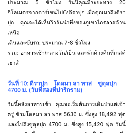
ประมาณ 5 ชั่วโมง วันนี้คุณมีระยะทาง 20
กิโลเมตรจากดาร์เชนไปยังดีราปุก เมื่อคุณมาถึงดีรา
ปุก คุณจะได้เห็นวิวอันน่าทึ่งของภูเขาไกรลาสด้าน
เหนือ
เดินและขับรถ: ประมาณ 7-8 ชั่วโมง
รวม: อาหารเช้า/กลางวัน/เย็น และพักค้างคืนที่เกสต์
เฮาส์
วันที่ 10: ดีราปุก – โดลมา ลา พาส – ซูตุลปุก
4700 ม. (วันที่สองที่ปาริกราม)
วันนี้หลังอาหารเช้า คุณจะเริ่มต้นการเดินป่าแต่เช้า
ตรู่ ข้ามโดลมา ลา พาส 5636 ม. ซึ่งสูง 18,492 ฟุต
และไปถึงซูตุลปุก 4700 ม. ซึ่งสูง 15,420 ฟุต วันนี้