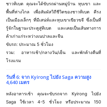
ชาวทิเบต คุณจะได้ขับรถผ่านหมู่บ้าน หุบเขา และ
พื้นที่ห่างไกล เพื่อสัมผัสวิถีชีวิตของชาวทิเบต คีรง
เป็นเมืองเล็กๆ ที่มีเสน่ห์และหุบเขาเขียวขจี ซึ่งเป็นที่
รู้จักในฐานะประตูสู่ทิเบต และเคยเป็นเส้นทางการ
ค้าเก่าแก่ระหว่างเนปาลและจีน
ขับรถ: ประมาณ 5 ชั่วโมง
รวม: อาหารเช้า/กลางวัน/เย็น และพักค้างคืนที่
โรงแรม
วันที่ 6: จาก Kyirong ไปยัง Saga ความสูง
4,640 เมตร
หลังอาหารเช้า คุณจะขับรถจาก Kyirong ไปยัง
Saga ใช้เวลา 4-5 ชั่วโมง หรือประมาณ 150