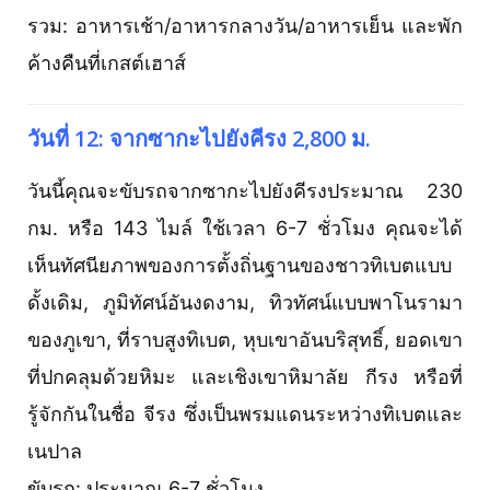
รวม: อาหารเช้า/อาหารกลางวัน/อาหารเย็น และพัก
ค้างคืนที่เกสต์เฮาส์
วันที่ 12: จากซากะไปยังคีรง 2,800 ม.
วันนี้คุณจะขับรถจากซากะไปยังคีรงประมาณ 230
กม. หรือ 143 ไมล์ ใช้เวลา 6-7 ชั่วโมง คุณจะได้
เห็นทัศนียภาพของการตั้งถิ่นฐานของชาวทิเบตแบบ
ดั้งเดิม, ภูมิทัศน์อันงดงาม, ทิวทัศน์แบบพาโนรามา
ของภูเขา, ที่ราบสูงทิเบต, หุบเขาอันบริสุทธิ์, ยอดเขา
ที่ปกคลุมด้วยหิมะ และเชิงเขาหิมาลัย กีรง หรือที่
รู้จักกันในชื่อ จีรง ซึ่งเป็นพรมแดนระหว่างทิเบตและ
เนปาล
ขับรถ: ประมาณ 6-7 ชั่วโมง