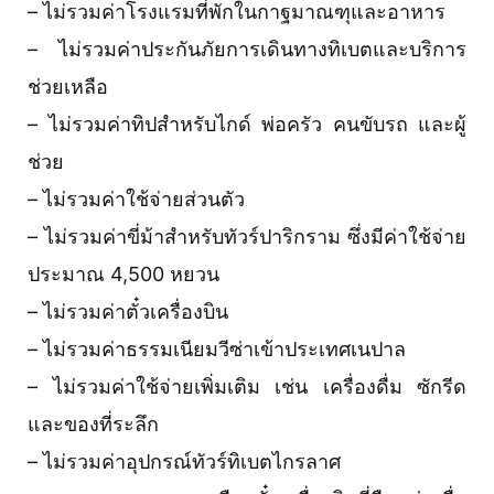
– ไม่รวมค่าโรงแรมที่พักในกาฐมาณฑุและอาหาร
– ไม่รวมค่าประกันภัยการเดินทางทิเบตและบริการ
ช่วยเหลือ
– ไม่รวมค่าทิปสำหรับไกด์ พ่อครัว คนขับรถ และผู้
ช่วย
– ไม่รวมค่าใช้จ่ายส่วนตัว
– ไม่รวมค่าขี่ม้าสำหรับทัวร์ปาริกราม ซึ่งมีค่าใช้จ่าย
ประมาณ 4,500 หยวน
– ไม่รวมค่าตั๋วเครื่องบิน
– ไม่รวมค่าธรรมเนียมวีซ่าเข้าประเทศเนปาล
– ไม่รวมค่าใช้จ่ายเพิ่มเติม เช่น เครื่องดื่ม ซักรีด
และของที่ระลึก
– ไม่รวมค่าอุปกรณ์ทัวร์ทิเบตไกรลาศ