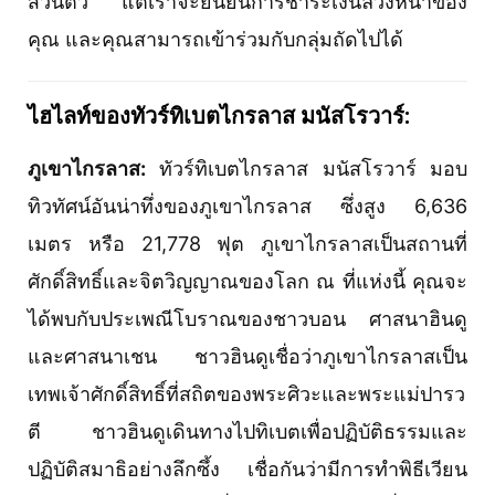
ส่วนตัว แต่เราจะยืนยันการชำระเงินล่วงหน้าของ
คุณ และคุณสามารถเข้าร่วมกับกลุ่มถัดไปได้
ไฮไลท์ของทัวร์ทิเบตไกรลาส
มนัสโรวาร์:
ภูเขาไกรลาส:
ทัวร์ทิเบตไกรลาส มนัสโรวาร์ มอบ
ทิวทัศน์อันน่าทึ่งของภูเขาไกรลาส ซึ่งสูง 6,636
เมตร หรือ 21,778 ฟุต ภูเขาไกรลาสเป็นสถานที่
ศักดิ์สิทธิ์และจิตวิญญาณของโลก ณ ที่แห่งนี้ คุณจะ
ได้พบกับประเพณีโบราณของชาวบอน ศาสนาฮินดู
และศาสนาเชน ชาวฮินดูเชื่อว่าภูเขาไกรลาสเป็น
เทพเจ้าศักดิ์สิทธิ์ที่สถิตของพระศิวะและพระแม่ปารว
ตี ชาวฮินดูเดินทางไปทิเบตเพื่อปฏิบัติธรรมและ
ปฏิบัติสมาธิอย่างลึกซึ้ง เชื่อกันว่ามีการทำพิธีเวียน