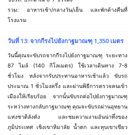
รวม: อาหารเช้า/กลางวัน/เย็น และพักค้างคืนที่
โรงแรม
วันที่ 13: จากกีรงไปยังกาฐมาณฑุ 1,350 เมตร
วันนี้คุณจะขับรถจากกีรงไปยังกาฐมาณฑุ ระยะทาง
87 ไมล์ (140 กิโลเมตร) ใช้เวลาเดินทาง 7-8
ชั่วโมง หลังจากรับประทานอาหารเช้าแล้ว ขับรถ
ประมาณ 1 ชั่วโมงครึ่ง และผ่านพิธีการตรวจคนเข้า
เมืองให้เรียบร้อย จากนั้นขับรถต่อไปยังกาฐมาณฑุ
ระหว่างทางกลับกาฐมาณฑุ คุณจะขับรถผ่านอุทยาน
แห่งชาติลังตัง และชมความงามอันน่าทึ่งของ
ภูมิประเทศ เชิงเขาหิมาลัย น้ำตก และหุบเขาเขียว