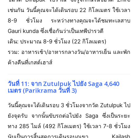
เช่นกัน วันนี้คุณจะได้เดินรอบ 22 กิโลเมตร ใช้เวลา
8-9 ชั่วโมง ระหว่างทางคุณจะได้ชมทะเลสาบ
Gauri kunda ซึ่งเชื่อกันว่าเป็นเทพีปารวตี
เดิน: ประมาณ 8-9 ชั่วโมง (22 กิโลเมตร)
รวม: อาหารเช้า/อาหารกลางวัน/อาหารเย็น และพัก
ค้างคืนที่เกสต์เฮาส์
วันที่ 11: จาก Zutulpuk ไปยัง Saga 4,640
เมตร (Parikrama วันที่ 3)
วันนี้คุณจะได้เดินรอบ 3 ชั่วโมงจากวัด Zutulpuk ไป
ยังจุดรับ จากนั้นขับรถต่อไปยัง Saga ซึ่งเป็นระยะ
ทาง 285 ไมล์ (492 กิโลเมตร) ใช้เวลา 7-8 ชั่วโมง
นับเป็นการสิ้นสุดการเดินรอบภูเขา Kailash