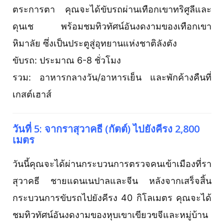
ตระการตา คุณจะได้ขับรถผ่านเทือกเขาทริศูลีและ
ดุนเช พร้อมชมทิวทัศน์อันงดงามของเทือกเขา
หิมาลัย ซึ่งเป็นประตูสู่อุทยานแห่งชาติลังตัง
ขับรถ: ประมาณ 6-8 ชั่วโมง
รวม: อาหารกลางวัน/อาหารเย็น และพักค้างคืนที่
เกสต์เฮาส์
วันที่ 5: จากราสุวาคธี (กัตต์) ไปยังคีรง 2,800
เมตร
วันนี้คุณจะได้ผ่านกระบวนการตรวจคนเข้าเมืองที่รา
สุวาคธี ชายแดนเนปาลและจีน หลังจากเสร็จสิ้น
กระบวนการขับรถไปยังคีรง 40 กิโลเมตร คุณจะได้
ชมทิวทัศน์อันงดงามของหุบเขาเขียวขจีและหมู่บ้าน