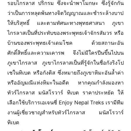
รอบไกรลาส ปริกรม ซึ่งจะนำพาโมกษะ ซึ่งรู้จักกัน
ว่าเป็นการหลุดพ้นทางจิตวิญญาณและชำระล้างบาป
ให้บริสุทธิ์ และตามทัศนะทางพุทธศาสนา ภูเขา
ไกรลาสเป็นที่ประทับของพระพุทธเจ้าจักรสัมวร หรือ
บ้านของพระพุทธเจ้าเดมโชค ด้วยสถานะอัน
ศักดิ์สิทธิ์และความเคารพ จึงไม่มีใครปีนขึ้นไปบน
ภูเขาไกรลาส ภูเขาไกรลาสเป็นที่รู้จักในชื่อกังริงโป
เชในทิเบต หรือกังติส ซึ่งหมายถึงภูเขาหิมะอันล้ำค่า
หรืออัญมณีแห่งหิมะในอดีต หากคุณกำลังมองหา
ทัวร์ไกรลาส มนัสโรวาร์ ทิเบต ราคาประหยัด ให้
เลือกใช้บริการเอเจนซี่ Enjoy Nepal Treks เรามีทีม
งานผู้เชี่ยวชาญสำหรับทัวร์ไกรลาส มนัสโรวาร์
ทิเบต