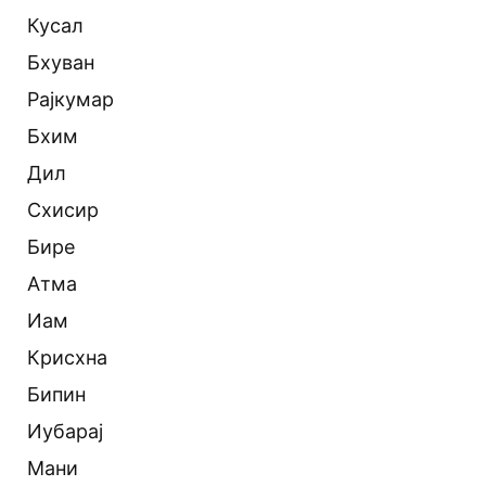
Кусал
Бхуван
Рајкумар
Бхим
Дил
Схисир
Бире
Атма
Иам
Крисхна
Бипин
Иубарај
Мани