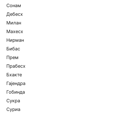
Сонам
Дебесх
Милан
Махесх
Нирман
Бибас
Прем
Прабесх
Бхакте
Гајендра
Гобинда
Сукра
Суриа