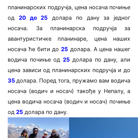
планинарских подручја, цена носача почиње
од
20 до 25
долара по дану за једног
носача. За планинарска подручја за
авантуристичке планинаре, цена наших
носача ће бити до
25
долара. А цена нашег
водича почиње од
25
долара по дану, али
цена зависи од планинарских подручја и до
35
долара. Поред тога, пружамо вам водича
носача (водич и носач) такође у Непалу, а
цена водича носача (водич и носач) почиње
од
25
долара по дану.