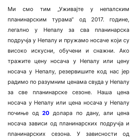
Ми смо тим „Уживајте у непалским
планинарским турама“ од 2017. године,
легално у Непалу за сва планинарска
подручја у Непалу и пружамо носаче који су
високо искусни, обучени и снажни. Ако
тражите цену носача у Непалу или цену
носача у Непалу, резервишите код нас јер
радимо по разумним ценама свуда у Непалу
за све планинарске сезоне. Наша цена
носача у Непалу или цена носача у Непалу
почиње од
20
долара по дану, али цена
носача зависи од планинарских подручја и
планинарских сезона. У зависности од