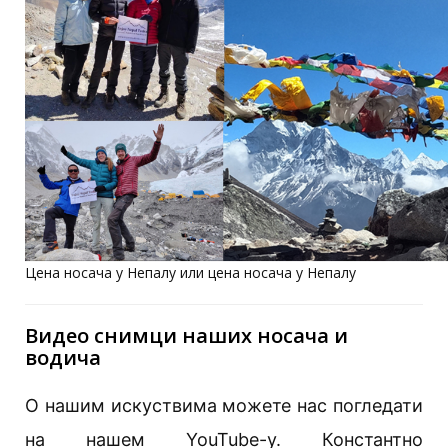
Цена носача у Непалу или цена носача у Непалу
Видео снимци наших носача и
водича
О нашим искуствима можете нас погледати
на нашем YouTube-у. Константно