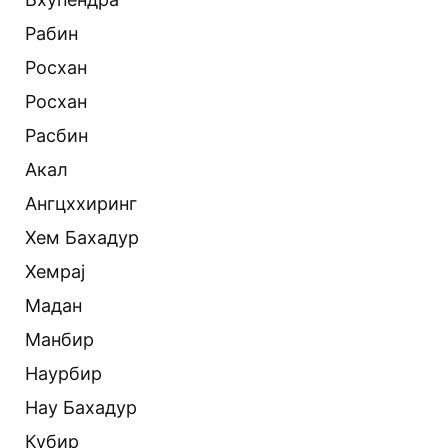
Рабин
Росхан
Росхан
Расбин
Акал
Ангцххиринг
Хем Бахадур
Хемрај
Мадан
Манбир
Наурбир
Нау Бахадур
Кубир