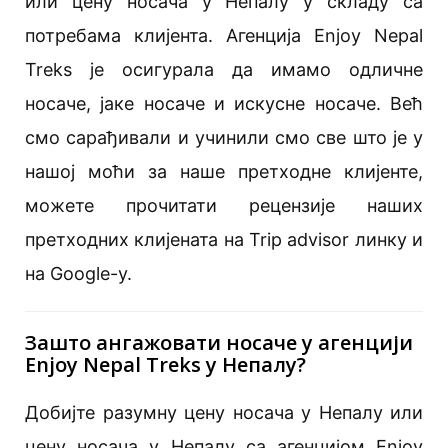
или цену носача у Непалу у складу са
потребама клијента. Агенција Enjoy Nepal
Treks је осигурала да имамо одличне
носаче, јаке носаче и искусне носаче. Већ
смо сарађивали и учинили смо све што је у
нашој моћи за наше претходне клијенте,
можете прочитати рецензије наших
претходних клијената на Trip advisor линку и
на Google-у.
Зашто ангажовати носаче у агенцији
Enjoy Nepal Treks у Непалу?
Добијте разумну цену носача у Непалу или
цену носача у Непалу са агенцијом Enjoy