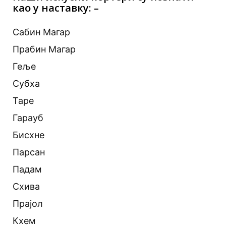
као у наставку: –
Сабин Магар
Прабин Магар
Геље
Субха
Таре
Гарауб
Бисхне
Парсан
Падам
Схива
Прајол
Кхем