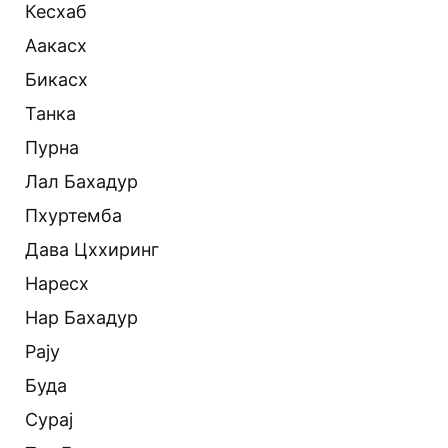
Кесхаб
Аакасх
Бикасх
Танка
Пурна
Лал Бахадур
Пхуртемба
Дава Цххиринг
Наресх
Нар Бахадур
Рају
Буда
Сурај