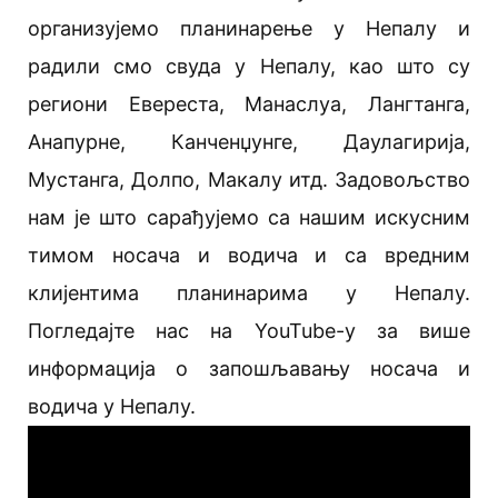
организујемо планинарење у Непалу и
радили смо свуда у Непалу, као што су
региони Евереста, Манаслуа, Лангтанга,
Анапурне, Канченџунге, Даулагирија,
Мустанга, Долпо, Макалу итд. Задовољство
нам је што сарађујемо са нашим искусним
тимом носача и водича и са вредним
клијентима планинарима у Непалу.
Погледајте нас на YouTube-у за више
информација о запошљавању носача и
водича у Непалу.