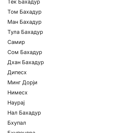
Тек Бахадур
Том Бахадур
Ман Бахадур
Тула Бахадур
Самир
Сом Бахадур
Дхан Бахадур
Дипесх
Минг Дорји
Нимесх
Наурај
Нал Бахадур
Бхупал
Бхупендра