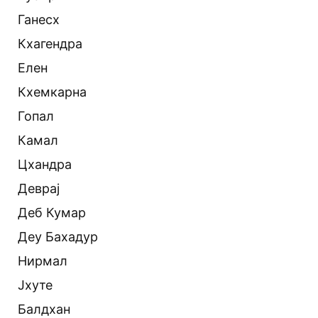
Ганесх
Кхагендра
Елен
Кхемкарна
Гопал
Камал
Цхандра
Деврај
Деб Кумар
Деу Бахадур
Нирмал
Јхуте
Балдхан