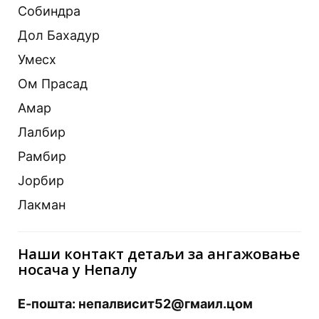
Собиндра
Дол Бахадур
Умесх
Ом Прасад
Амар
Лалбир
Рамбир
Јорбир
Лакман
Наши контакт детаљи за ангажовање
носача у Непалу
Е-пошта: непалвисит52@гмаил.цом