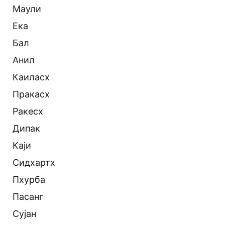
Маули
Ека
Бал
Анил
Каиласх
Пракасх
Ракесх
Дипак
Каји
Сидхартх
Пхурба
Пасанг
Сујан