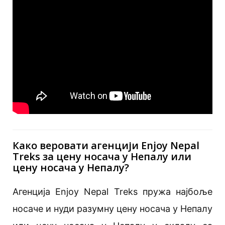
Како веровати агенцији Enjoy Nepal
Treks за цену носача у Непалу или
цену носача у Непалу?
Агенција Enjoy Nepal Treks пружа најбоље
носаче и нуди разумну цену носача у Непалу