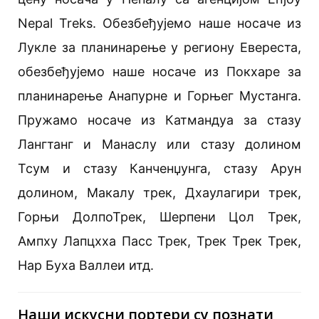
Nepal Treks. Обезбеђујемо наше носаче из
Лукле за планинарење у региону Евереста,
обезбеђујемо наше носаче из Покхаре за
планинарење Анапурне и Горњег Мустанга.
Пружамо носаче из Катмандуа за стазу
Лангтанг и Манаслу или стазу долином
Тсум и стазу Канченџунга, стазу Арун
долином, Макалу трек, Дхаулагири трек,
Горњи ДолпоТрек, Шерпени Цол Трек,
Ампху Лапцхха Пасс Трек, Трек Трек Трек,
Нар Буха Валлеи итд.
Наши искусни портери су познати