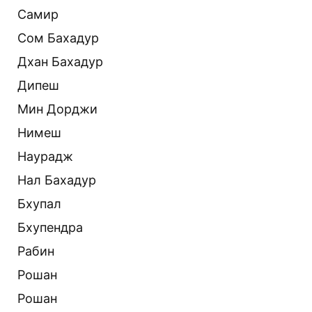
Самир
Сом Бахадур
Дхан Бахадур
Дипеш
Мин Дорджи
Нимеш
Наурадж
Нал Бахадур
Бхупал
Бхупендра
Рабин
Рошан
Рошан