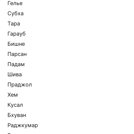
Гелье
Субха
Тара
Гарауб
Бишне
Парсан
Падам
Шива
Праджол
Хем
Кусал
Бхуван
Раджкумар