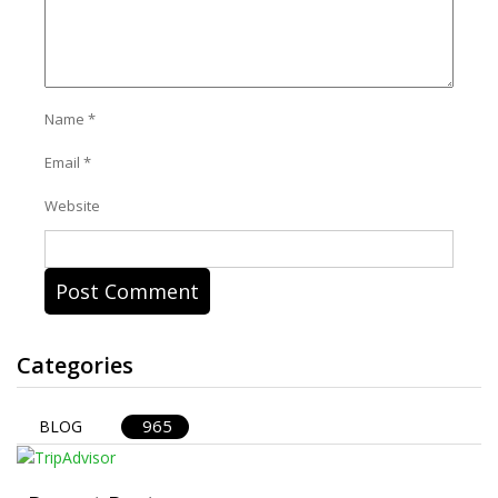
Name
*
Email
*
Website
Categories
965
BLOG