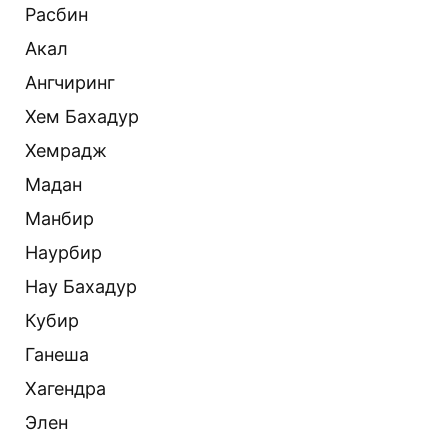
Расбин
Акал
Ангчиринг
Хем Бахадур
Хемрадж
Мадан
Манбир
Наурбир
Нау Бахадур
Кубир
Ганеша
Хагендра
Элен