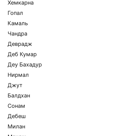
Хемкарна
Гопал
Камаль
Чандра
Деврадж
Деб Кумар
Деу Бахадур
Нирмал
Джут
Балдхан
Сонам
Дебеш
Милан