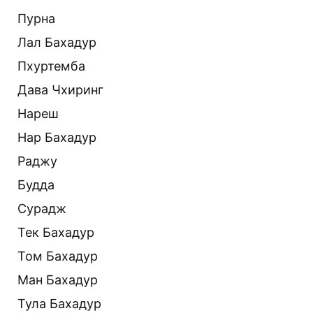
Пурна
Лал Бахадур
Пхуртемба
Дава Чхиринг
Нареш
Нар Бахадур
Раджу
Будда
Сурадж
Тек Бахадур
Том Бахадур
Ман Бахадур
Тула Бахадур