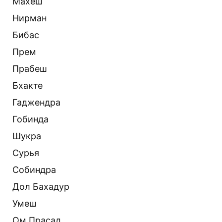
Махеш
Нирман
Бибас
Прем
Прабеш
Бхакте
Гаджендра
Гобинда
Шукра
Сурья
Собиндра
Дол Бахадур
Умеш
Ом Прасад