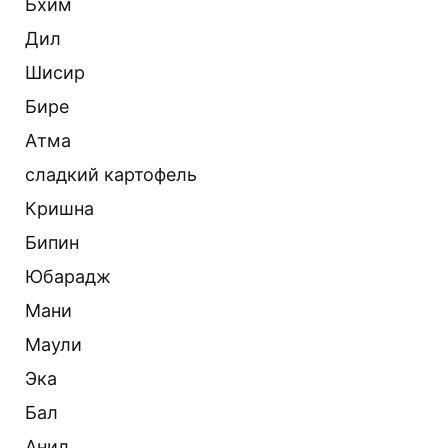
Бхим
Дил
Шисир
Бире
Атма
сладкий картофель
Кришна
Бипин
Юбарадж
Мани
Маули
Эка
Бал
Анил