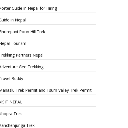
Porter Guide in Nepal for Hiring
Guide in Nepal
Ghorepani Poon Hill Trek
Nepal Tourism
Trekking Partners Nepal
Adventure Geo Trekking
Travel Buddy
Manaslu Trek Permit and Tsum Valley Trek Permit
VISIT NEPAL
Khopra Trek
Kanchenjunga Trek