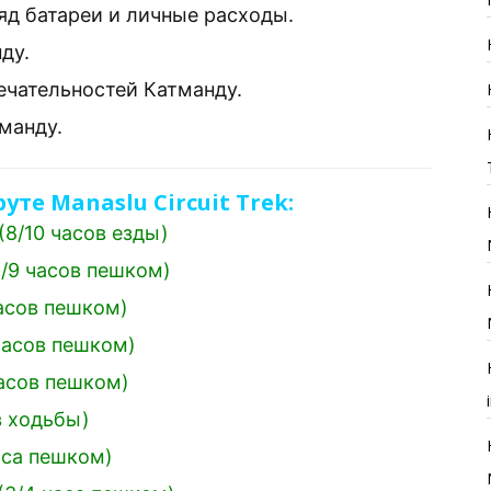
яд батареи и личные расходы.
ду.
чательностей Катманду.
манду.
е Manaslu Circuit Trek:
(8/10 часов езды)
8/9 часов пешком)
часов пешком)
часов пешком)
часов пешком)
в ходьбы)
аса пешком)