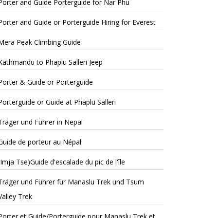
Porter and Guide Porterguide for Nar Phu
Porter and Guide or Porterguide Hiring for Everest
Mera Peak Climbing Guide
Kathmandu to Phaplu Salleri Jeep
Porter & Guide or Porterguide
Porterguide or Guide at Phaplu Salleri
Träger und Führer in Nepal
Guide de porteur au Népal
(Imja Tse)Guide d'escalade du pic de l'île
Träger und Führer für Manaslu Trek und Tsum
Valley Trek
Porter et Guide/Porterguide pour Manaslu Trek et