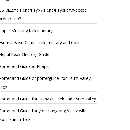
Вы ищете Непал Тур / Непал Туристическое
агентство?
Upper Mustang trek itinerary
Everest Base Camp Trek Itinerary and Cost
Nepal Peak Climbing Guide
Porter and Guide at Phaplu
Porter and Guide or porterguide for Tsum Valley
Trek
Porter and Guide for Manaslu Trek and Tsum Valley
Porter and Guide for your Langtang Valley with
Gosaikunda Trek