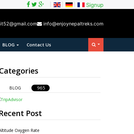
Signup
sit52@gmail.com
info@enjoynepaltreks.com
BLOG
Contact Us
Categories
965
BLOG
Recent Post
Altitude Oxygen Rate