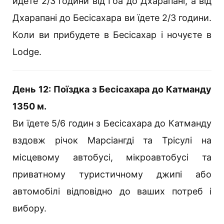
йдете 2/3 години від Гоа до Дхарапані, а від
Дхарапані до Бесісахара ви їдете 2/3 години.
Коли ви прибудете в Бесісахар і ночуєте в
Lodge.
День 12: Поїздка з Бесісахара до Катманду
1350 м.
Ви їдете 5/6 годин з Бесісахара до Катманду
вздовж річок Марсіангді та Трісулі на
місцевому автобусі, мікроавтобусі та
приватному туристичному джипі або
автомобілі відповідно до ваших потреб і
вибору.