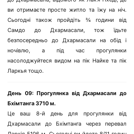
ви отримаєте просте житло та їжу на ніч.
Сьогодні також пройдіть ¾ години від
Самдо до Дхармасали, тож їдьте
безпосередньо до Дхармасали на обід і
ночівлю, а під час прогулянки
насолоджуйтеся видом на пік Найке та пік
Ларкья тощо.
День 09: Прогулянка від Дхармасали до
Бхімтанга 3710 м.
Це ваш 8-й день для прогулянки від
Дхармасали до Бхімтанга через перевал
Ларкія 5106 м. Сьогодні ви йдете 8/11 годин