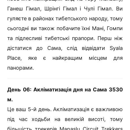
Ганеш Гімал, Шрінгі Гімал і Чулі Гімал. Ви
гуляєте в районах тибетського народу, тому
сьогодні ви також побачите їхні Мані, Гомпи
та підлесливі тибетські прапори. Перш ніж
дістатися до Сама, слід відвідати Syala
Place, яке є найкращим місцем для
панорами.
День 06: Акліматизація дня на Сама 3530
м.
Це ваш 5-й день. Акліматизація є важливою
під час ходьби на великій висоті, тому
більшість трекерів Manaslu Circuit Trekkers