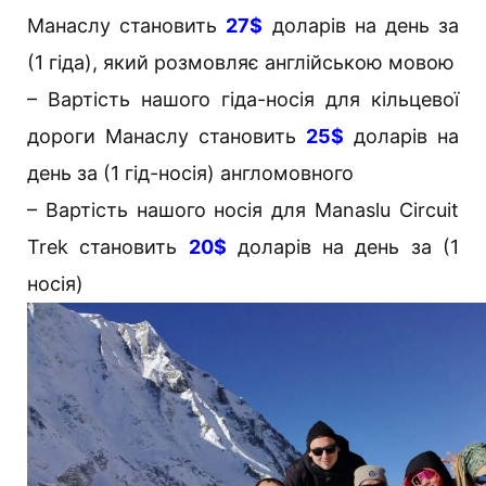
Манаслу становить
27$
доларів на день за
(1 гіда), який розмовляє англійською мовою
– Вартість нашого гіда-носія для кільцевої
дороги Манаслу становить
25$
доларів на
день за (1 гід-носія) англомовного
– Вартість нашого носія для Manaslu Circuit
Trek становить
20$
доларів на день за (1
носія)