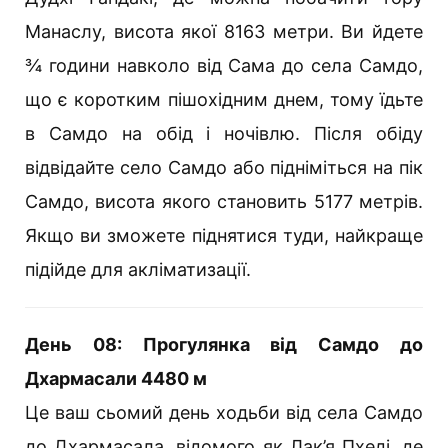
Манаслу, висота якої 8163 метри. Ви йдете
¾ години навколо від Сама до села Самдо,
що є коротким пішохідним днем, тому їдьте
в Самдо на обід і ночівлю. Після обіду
відвідайте село Самдо або підніміться на пік
Самдо, висота якого становить 5177 метрів.
Якщо ви зможете піднятися туди, найкраще
підійде для акліматизації.
День 08: Прогулянка від Самдо до
Дхармасали 4480 м
Це ваш сьомий день ходьби від села Самдо
до Дхармасала, відомого як Лак’я Пхеді, де