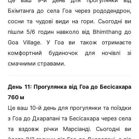
Це ваш 9-й день для прогулянки від
Бхімтанга до села Гоа через рододендрон,
сосни та чудові види на гори. Сьогодні ви
пішли 5/6 годин навколо від Bhimthang до
Goa Village. У Гоа ви також отримаєте
комфортний будиночок для ночівлі зі
смачними стравами.
День 11: Прогулянка від Гоа до Бесісахара
760 м
Це ваш 10-й день для прогулянки та поїздки
з Гоа до Дхарапані та Бесісахара через села
та вздовж річки Марсіанді. Сьогодні ви