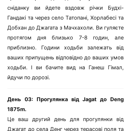
сніданку ви йдете вздовж річки Будхі-
Гандакі та через село Татопані, Хорлабесі та
Добхан до Джагата з Мачхахоли. Ви гуляєте
протягом дня близько 7-8 годин, але
приблизно. Години ходьби залежать від
ваших припущень відповідно до ваших умов
ходьби. І ви бачите вид на Ганеш Гімал,
йдучи по дорозі.
День 03: Прогулянка від Jagat до Deng
1875m.
Це ваш другий день для прогулянки від
Джагат до села Денг через терасові поля та