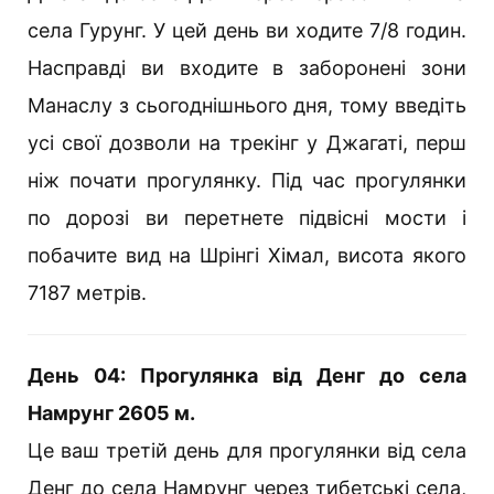
села Гурунг. У цей день ви ходите 7/8 годин.
Насправді ви входите в заборонені зони
Манаслу з сьогоднішнього дня, тому введіть
усі свої дозволи на трекінг у Джагаті, перш
ніж почати прогулянку. Під час прогулянки
по дорозі ви перетнете підвісні мости і
побачите вид на Шрінгі Хімал, висота якого
7187 метрів.
День 04: Прогулянка від Денг до села
Намрунг 2605 м.
Це ваш третій день для прогулянки від села
Денг до села Намрунг через тибетські села,