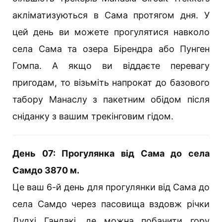
акліматизуються в Сама протягом дня. У
цей день ви можете прогулятися навколо
села Сама та озера Бірендра або Пунген
Гомпа. А якщо ви віддаєте перевагу
пригодам, то візьміть напрокат до базового
табору Манаслу з пакетним обідом після
сніданку з вашим трекінговим гідом.
День 07: Прогулянка від Сама до села
Самдо 3870 м.
Це ваш 6-й день для прогулянки від Сама до
села Самдо через пасовища вздовж річки
Дудхі Гандакі, де можна побачити гору