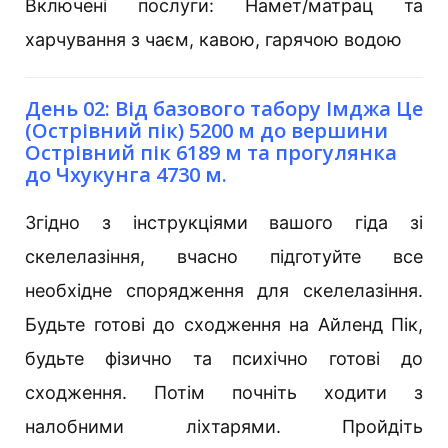
Включені послуги: Намет/матрац та
харчування з чаєм, кавою, гарячою водою
День 02: Від базового табору Імджа Це
(Острівний пік) 5200 м до вершини
Острівний пік 6189 м та прогулянка
до Чхукунга 4730 м.
Згідно з інструкціями вашого гіда зі
скелелазіння, вчасно підготуйте все
необхідне спорядження для скелелазіння.
Будьте готові до сходження на Айленд Пік,
будьте фізично та психічно готові до
сходження. Потім почніть ходити з
налобними ліхтарями. Пройдіть