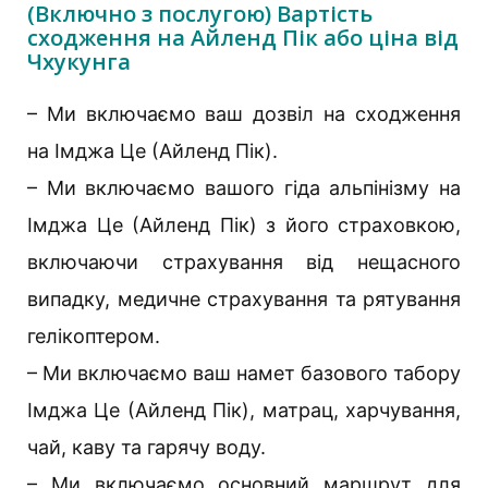
(Включно з послугою) Вартість
сходження на Айленд Пік або ціна від
Чхукунга
– Ми включаємо ваш дозвіл на сходження
на Імджа Це (Айленд Пік).
– Ми включаємо вашого гіда альпінізму на
Імджа Це (Айленд Пік) з його страховкою,
включаючи страхування від нещасного
випадку, медичне страхування та рятування
гелікоптером.
– Ми включаємо ваш намет базового табору
Імджа Це (Айленд Пік), матрац, харчування,
чай, каву та гарячу воду.
– Ми включаємо основний маршрут для