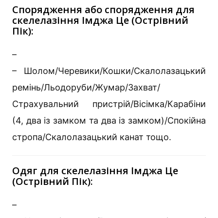
Спорядження або спорядження для
скелелазіння Імджа Це (Острівний
Пік):
–
– Шолом/Черевики/Кошки/Скалолазацький
ремінь/Льодоруби/Жумар/Захват/
Страхувальний пристрій/Вісімка/Карабіни
(4, два із замком та два із замком)/Спокійна
стропа/Скалолазацький канат тощо.
Одяг для скелелазіння Імджа Це
(Острівний Пік):
–