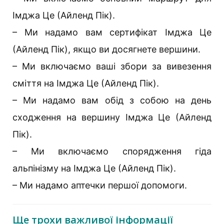
Імджа Це (Айленд Пік).
– Ми надамо вам сертифікат Імджа Це
(Айленд Пік), якщо ви досягнете вершини.
– Ми включаємо ваші збори за вивезення
сміття на Імджа Це (Айленд Пік).
– Ми надамо вам обід з собою на день
сходження на вершину Імджа Це (Айленд
Пік).
– Ми включаємо спорядження гіда
альпінізму на Імджа Це (Айленд Пік).
– Ми надамо аптечки першої допомоги.
Ще трохи важливої інформації