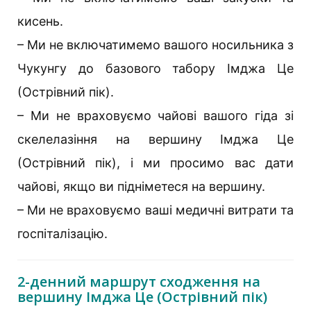
кисень.
– Ми не включатимемо вашого носильника з
Чукунгу до базового табору Імджа Це
(Острівний пік).
– Ми не враховуємо чайові вашого гіда зі
скелелазіння на вершину Імджа Це
(Острівний пік), і ми просимо вас дати
чайові, якщо ви підніметеся на вершину.
– Ми не враховуємо ваші медичні витрати та
госпіталізацію.
2-денний маршрут сходження на
вершину Імджа Це (Острівний пік)