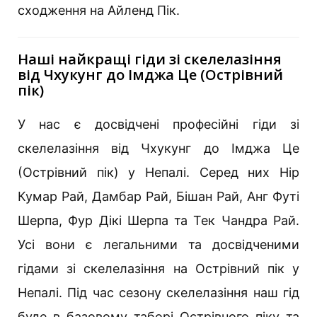
сходження на Айленд Пік.
Наші найкращі гіди зі скелелазіння
від Чхукунг до Імджа Це (Острівний
пік)
У нас є досвідчені професійні гіди зі
скелелазіння від Чхукунг до Імджа Це
(Острівний пік) у Непалі. Серед них Нір
Кумар Рай, Дамбар Рай, Бішан Рай, Анг Футі
Шерпа, Фур Дікі Шерпа та Тек Чандра Рай.
Усі вони є легальними та досвідченими
гідами зі скелелазіння на Острівний пік у
Непалі. Під час сезону скелелазіння наш гід
буде в базовому таборі Острівного піку та