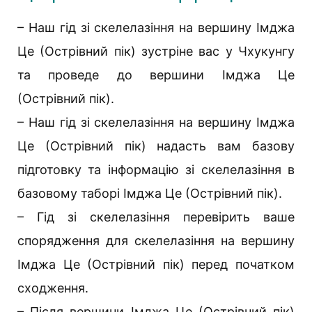
– Наш гід зі скелелазіння на вершину Імджа
Це (Острівний пік) зустріне вас у Чхукунгу
та проведе до вершини Імджа Це
(Острівний пік).
– Наш гід зі скелелазіння на вершину Імджа
Це (Острівний пік) надасть вам базову
підготовку та інформацію зі скелелазіння в
базовому таборі Імджа Це (Острівний пік).
– Гід зі скелелазіння перевірить ваше
спорядження для скелелазіння на вершину
Імджа Це (Острівний пік) перед початком
сходження.
– Після вершини Імджа Це (Острівний пік)