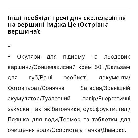
Інші необхідні речі для скелелазіння
на вершині Імджа Це (Острівна
вершина):
–
– Окуляри для підйому на льодовик
вершини/Сонцезахисний крем 50+/Бальзам
для губ/Ваші особисті документи/
Фотоапарат/Сонячна батарея/Зовнішній
акумулятор/Туалетний папір/Енергетичні
закуски, такі як батончики, сухофрукти, гелі/
Пляшка для води/Термос та таблетки для
очищення води/Особиста аптечка/Діамокс.