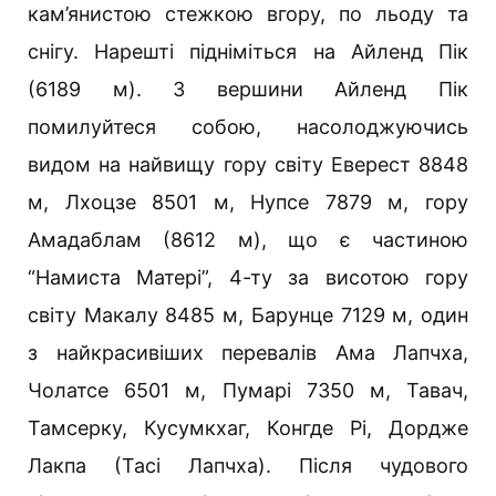
кам’янистою стежкою вгору, по льоду та
снігу. Нарешті підніміться на Айленд Пік
(6189 м). З вершини Айленд Пік
помилуйтеся собою, насолоджуючись
видом на найвищу гору світу Еверест 8848
м, Лхоцзе 8501 м, Нупсе 7879 м, гору
Амадаблам (8612 м), що є частиною
“Намиста Матері”, 4-ту за висотою гору
світу Макалу 8485 м, Барунце 7129 м, один
з найкрасивіших перевалів Ама Лапчха,
Чолатсе 6501 м, Пумарі 7350 м, Тавач,
Тамсерку, Кусумкхаг, Конгде Рі, Дордже
Лакпа (Тасі Лапчха). Після чудового