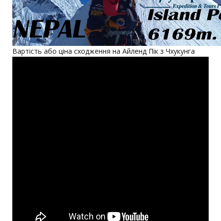
Вартість або ціна сходження на Айленд Пік з Чхукунга