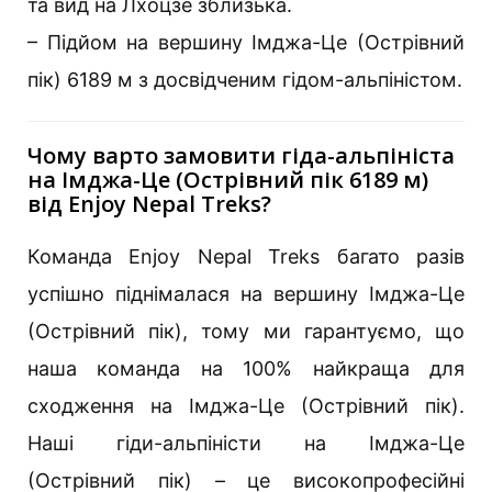
та вид на Лхоцзе зблизька.
– Підйом на вершину Імджа-Це (Острівний
пік) 6189 м з досвідченим гідом-альпіністом.
Чому варто замовити гіда-альпініста
на Імджа-Це (Острівний пік 6189 м)
від Enjoy Nepal Treks?
Команда Enjoy Nepal Treks багато разів
успішно піднімалася на вершину Імджа-Це
(Острівний пік), тому ми гарантуємо, що
наша команда на 100% найкраща для
сходження на Імджа-Це (Острівний пік).
Наші гіди-альпіністи на Імджа-Це
(Острівний пік) – це високопрофесійні