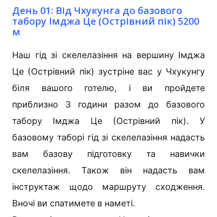
День 01: Від Чхукунга до базового
табору Імджа Це (Острівний пік) 5200
м
Наш гід зі скелелазіння на вершину Імджа
Це (Острівний пік) зустріне вас у Чхукунгу
біля вашого готелю, і ви пройдете
приблизно 3 години разом до базового
табору Імджа Це (Острівний пік). У
базовому таборі гід зі скелелазіння надасть
вам базову підготовку та навички
скелелазіння. Також він надасть вам
інструктаж щодо маршруту сходження.
Вночі ви спатимете в наметі.