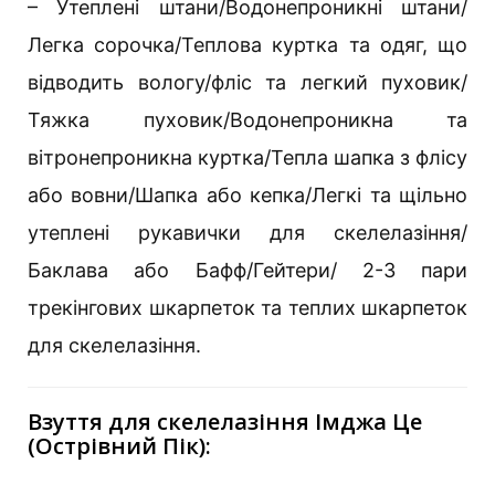
– Утеплені штани/Водонепроникні штани/
Легка сорочка/Теплова куртка та одяг, що
відводить вологу/фліс та легкий пуховик/
Тяжка пуховик/Водонепроникна та
вітронепроникна куртка/Тепла шапка з флісу
або вовни/Шапка або кепка/Легкі та щільно
утеплені рукавички для скелелазіння/
Баклава або Бафф/Гейтери/ 2-3 пари
трекінгових шкарпеток та теплих шкарпеток
для скелелазіння.
Взуття для скелелазіння Імджа Це
(Острівний Пік):