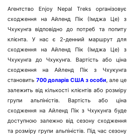
Агентство Enjoy Nepal Treks організовує
сходження на Айленд Пік (Імджа Це) з
Чхукунга відповідно до потреб та попиту
клієнта. У нас є 2-денний маршрут для
сходження на Айленд Пік (Імджа Це) з
Чхукунга до Чхукунга. Вартість або ціна
сходження на Айленд Пік з Чхукунга
становить
700 доларів США з особи
, але це
залежить від кількості клієнтів або розміру
групи альпіністів. Вартість або ціна
сходження на Айленд Пік з Чхукунга буде
доступною залежно від сезону сходження
та розміру групи альпіністів. Під час сезону