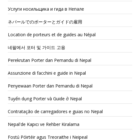
Услуги носильщика и гида в Непале
ネパールでのポーターとガイドの雇用
Location de porteurs et de guides au Népal
네팔에서 포터 및 가이드 고용
Perekrutan Porter dan Pemandu di Nepal
Assunzione di facchini e guide in Nepal
Penyewaan Porter dan Pemandu di Nepal
Tuyển dụng Porter và Guide ở Nepal
Contratação de carregadores e guias no Nepal
Nepal'de Kapıcı ve Rehber Kiralama
Fostú Póirtéir agus Treoraithe i Neipeal