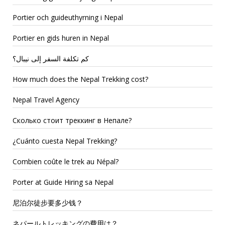
Portier och guideuthyrning i Nepal
Portier en gids huren in Nepal
كم تكلفة السفر إلى نيبال؟
How much does the Nepal Trekking cost?
Nepal Travel Agency
Сколько стоит треккинг в Непале?
¿Cuánto cuesta Nepal Trekking?
Combien coûte le trek au Népal?
Porter at Guide Hiring sa Nepal
尼泊尔徒步要多少钱？
ネパールトレッキングの費用は？