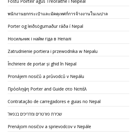
Fostú Póirtéir agus Treoraithe i Neipeal
พนักงานยกกระเป๋าและมัคคุเทศก์การจ้างงานในเนปาล
Porter og leiðsögumaður ráða í Nepal
Носильник і найм гіда в Непалі
Zatrudnienie portiera i przewodnika w Nepalu
Închiriere de portar și ghid în Nepal
Pronájem nosičů a průvodců v Nepálu
Πρόσληψη Porter and Guide στο Νεπάλ
Contratação de carregadores e guias no Nepal
שכירת פורטרים ומדריכים בנפאל
Prenájom nosičov a sprievodcov v Nepále