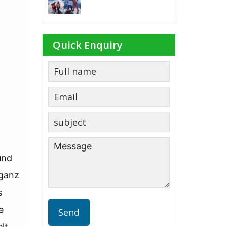
Quick Enquiry
und
 ganz
s
e
lt