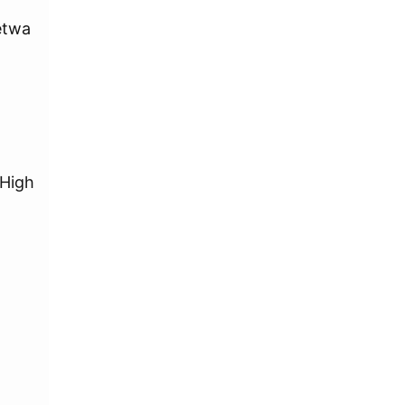
etwa
 High