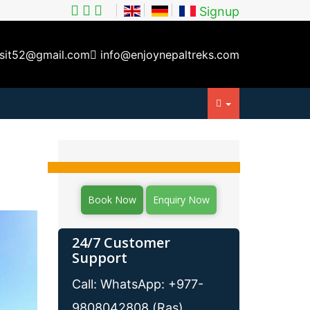
Signup
isit52@gmail.com
info@enjoynepaltreks.com
Book Now
Enquiry Now
24/7 Customer
Support
Call: WhatsApp: +977-
9808042808 (Ras)