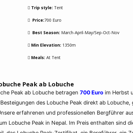
Trip style:
Tent
Price:
700 Euro
Best Season:
March-April-May/Sep-Oct-Nov
Min Elevation:
1350m
Meals:
At Tent
Lobuche Peak ab Lobuche
buche Peak ab Lobuche betragen
700 Euro
im Herbst 
n Besteigungen des Lobuche Peak direkt ab Lobuche,
sere erfahrenen und professionellen Bergführer au
um Lobuche Peak in Nepal. Im Preis enthalten sind di
 das Lobuche Peak-Zertifikat, ein Bergführer, ein Ze