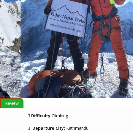
Review
Difficulty:
Climbing
Departure City:
Kathmandu