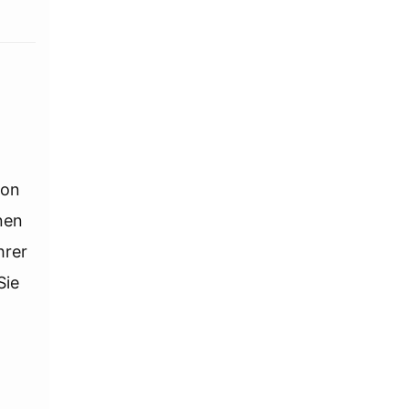
von
nen
hrer
Sie