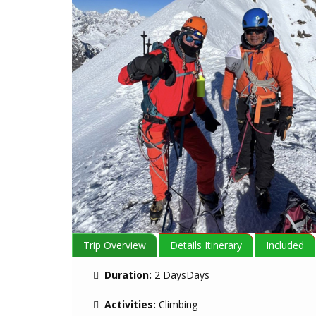
Trip Overview
Details Itinerary
Included
Duration:
2 DaysDays
Activities:
Climbing