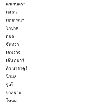
คาเกนดรา
เอเลน
เขมกรณา
โกปาล
กมล
จันทรา
เดฟราจ
เด๊บ กุมาร์
ดิว บาฮาดูร์
นิรมล
จูเต้
บาลธาน
โซนัม