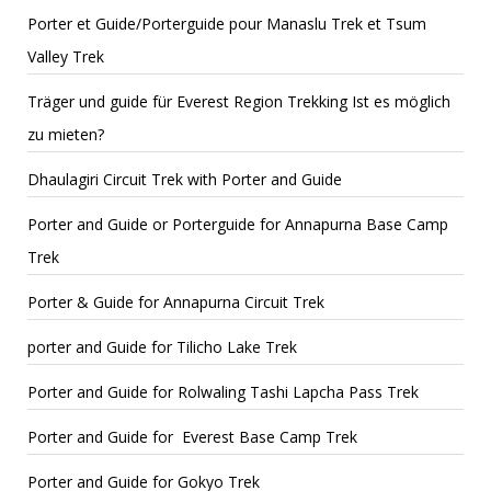
Porter et Guide/Porterguide pour Manaslu Trek et Tsum
Valley Trek
Träger und guide für Everest Region Trekking Ist es möglich
zu mieten?
Dhaulagiri Circuit Trek with Porter and Guide
Porter and Guide or Porterguide for Annapurna Base Camp
Trek
Porter & Guide for Annapurna Circuit Trek
porter and Guide for Tilicho Lake Trek
Porter and Guide for Rolwaling Tashi Lapcha Pass Trek
Porter and Guide for Everest Base Camp Trek
Porter and Guide for Gokyo Trek