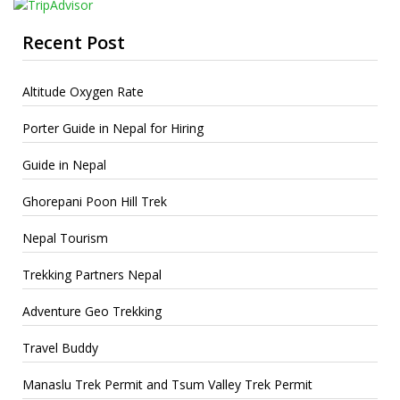
Recent Post
Altitude Oxygen Rate
Porter Guide in Nepal for Hiring
Guide in Nepal
Ghorepani Poon Hill Trek
Nepal Tourism
Trekking Partners Nepal
Adventure Geo Trekking
Travel Buddy
Manaslu Trek Permit and Tsum Valley Trek Permit