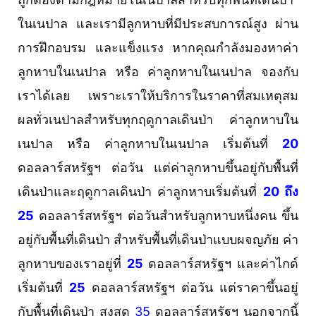
ในเนปาล และเรามีลูกหาบที่มีประสบการณ์สูง ผ่าน
การฝึกอบรม และแข็งแรง หากคุณกำลังมองหาค่า
ลูกหาบในเนปาล หรือ ค่าลูกหาบในเนปาล จองกับ
เราได้เลย เพราะเราให้บริการในราคาที่สมเหตุสม
ผลทั่วเนปาลสำหรับทุกฤดูกาลเดินป่า ค่าลูกหาบใน
เนปาล หรือ ค่าลูกหาบในเนปาล เริ่มต้นที่
20
ดอลลาร์สหรัฐฯ ต่อวัน แต่ค่าลูกหาบขึ้นอยู่กับพื้นที่
เดินป่าและฤดูกาลเดินป่า ค่าลูกหาบเริ่มต้นที่
20 ถึง
25
ดอลลาร์สหรัฐฯ ต่อวันสำหรับลูกหาบหนึ่งคน ขึ้น
อยู่กับพื้นที่เดินป่า สำหรับพื้นที่เดินป่าแบบผจญภัย ค่า
ลูกหาบของเราอยู่ที่
25
ดอลลาร์สหรัฐฯ และค่าไกด์
เริ่มต้นที่
25
ดอลลาร์สหรัฐฯ ต่อวัน แต่ราคาขึ้นอยู่
กับพื้นที่เดินป่า สูงสุด
35
ดอลลาร์สหรัฐฯ นอกจากนี้