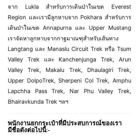
จาก Lukla สำหรับการเดินป่าในเขต Everest
Region และเรามีลูกหาบจาก Pokhara สำหรับการ
เดินป่าในเขต Annapurna และ Upper Mustang
เราจัดหาลูกหาบจากกาฐมาณฑุสำหรับเส้นทาง
Langtang และ Manaslu Circuit Trek หรือ Tsum
Valley Trek และ Kanchenjunga Trek, Arun
Valley Trek, Makalu Trek, Dhaulagiri Trek,
Upper DolpoTrek, Sherpeni Col Trek, Amphu
Lapchha Pass Trek, Nar Phu Valley Trek,
Bhairavkunda Trek ฯลฯ
พนักงานยกกระเป๋าที่มีประสบการณ์ของเรา
มีชื่อดังต่อไปนี้:-