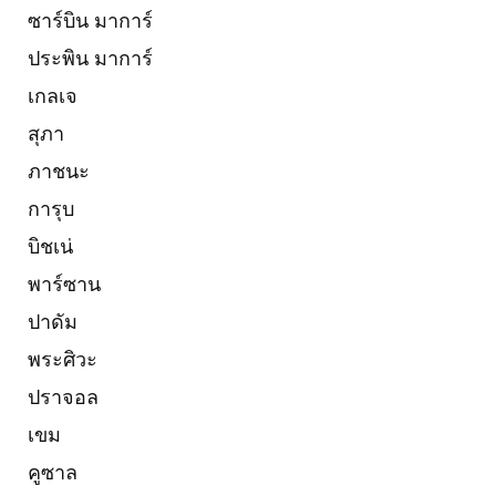
ซาร์บิน มาการ์
ประพิน มาการ์
เกลเจ
สุภา
ภาชนะ
การุบ
บิชเน่
พาร์ซาน
ปาดัม
พระศิวะ
ปราจอล
เขม
คูซาล