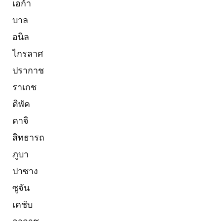
เอก้า
บาล
อนิล
ไกรลาศ
ปรากาช
ราเกช
ดิพัค
คาจิ
สิทธารถ
ภูบา
ปาซาง
ซูจัน
เคชับ