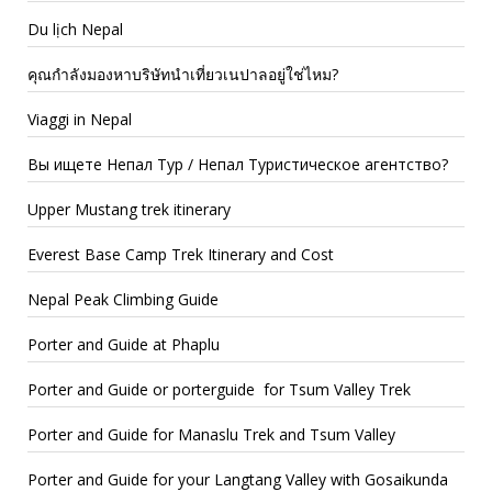
Du lịch Nepal
คุณกำลังมองหาบริษัทนำเที่ยวเนปาลอยู่ใช่ไหม?
Viaggi in Nepal
Вы ищете Непал Тур / Непал Туристическое агентство?
Upper Mustang trek itinerary
Everest Base Camp Trek Itinerary and Cost
Nepal Peak Climbing Guide
Porter and Guide at Phaplu
Porter and Guide or porterguide for Tsum Valley Trek
Porter and Guide for Manaslu Trek and Tsum Valley
Porter and Guide for your Langtang Valley with Gosaikunda