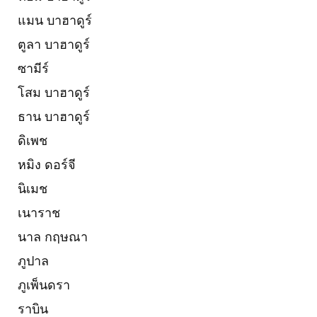
แมน บาฮาดูร์
ตูลา บาฮาดูร์
ซามีร์
โสม บาฮาดูร์
ธาน บาฮาดูร์
ดิเพช
หมิง ดอร์จี
นิเมช
เนาราช
นาล กฤษณา
ภูปาล
ภูเพ็นดรา
ราบิน