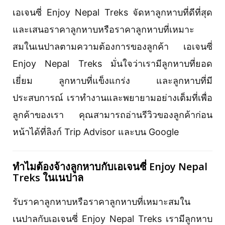
เอเจนซี่ Enjoy Nepal Treks จัดหาลูกหาบที่ดีที่สุด
และเสนอราคาลูกหาบหรือราคาลูกหาบที่เหมาะ
สมในเนปาลตามความต้องการของลูกค้า เอเจนซี่
Enjoy Nepal Treks มั่นใจว่าเรามีลูกหาบที่ยอด
เยี่ยม ลูกหาบที่แข็งแกร่ง และลูกหาบที่มี
ประสบการณ์ เราทำงานและพยายามอย่างเต็มที่เพื่อ
ลูกค้าของเรา คุณสามารถอ่านรีวิวของลูกค้าก่อน
หน้าได้ที่ลิงก์ Trip Advisor และบน Google
ทำไมต้องจ้างลูกหาบกับเอเจนซี่ Enjoy Nepal
Treks ในเนปาล
รับราคาลูกหาบหรือราคาลูกหาบที่เหมาะสมใน
เนปาลกับเอเจนซี่ Enjoy Nepal Treks เรามีลูกหาบ