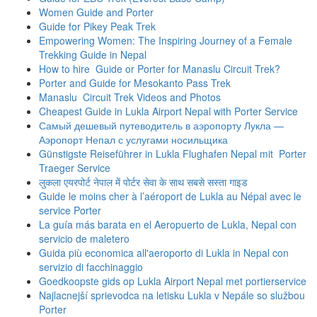
Women Guide and Porter
Guide for Pikey Peak Trek
Empowering Women: The Inspiring Journey of a Female
Trekking Guide in Nepal
How to hire Guide or Porter for Manaslu Circuit Trek?
Porter and Guide for Mesokanto Pass Trek
Manaslu Circuit Trek Videos and Photos
Cheapest Guide in Lukla Airport Nepal with Porter Service
Самый дешевый путеводитель в аэропорту Лукла —
Аэропорт Непал с услугами носильщика
Günstigste Reiseführer in Lukla Flughafen Nepal mit Porter
Traeger Service
लुकला एयरपोर्ट नेपाल में पोर्टर सेवा के साथ सबसे सस्ता गाइड
Guide le moins cher à l’aéroport de Lukla au Népal avec le
service Porter
La guía más barata en el Aeropuerto de Lukla, Nepal con
servicio de maletero
Guida più economica all'aeroporto di Lukla in Nepal con
servizio di facchinaggio
Goedkoopste gids op Lukla Airport Nepal met portierservice
Najlacnejší sprievodca na letisku Lukla v Nepále so službou
Porter