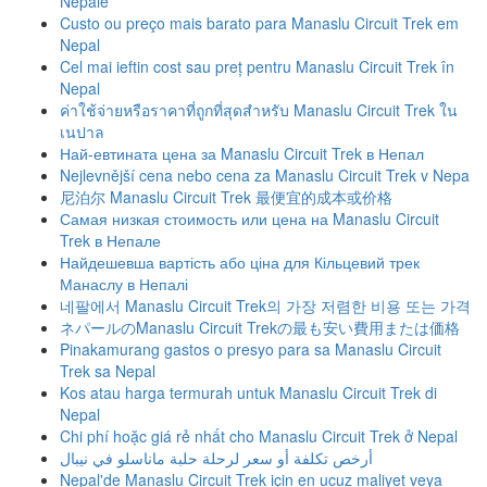
Nepále
Custo ou preço mais barato para Manaslu Circuit Trek em
Nepal
Cel mai ieftin cost sau preț pentru Manaslu Circuit Trek în
Nepal
ค่าใช้จ่ายหรือราคาที่ถูกที่สุดสําหรับ Manaslu Circuit Trek ใน
เนปาล
Най-евтината цена за Manaslu Circuit Trek в Непал
Nejlevnější cena nebo cena za Manaslu Circuit Trek v Nepa
尼泊尔 Manaslu Circuit Trek 最便宜的成本或价格
Самая низкая стоимость или цена на Manaslu Circuit
Trek в Непале
Найдешевша вартість або ціна для Кільцевий трек
Манаслу в Непалі
네팔에서 Manaslu Circuit Trek의 가장 저렴한 비용 또는 가격
ネパールのManaslu Circuit Trekの最も安い費用または価格
Pinakamurang gastos o presyo para sa Manaslu Circuit
Trek sa Nepal
Kos atau harga termurah untuk Manaslu Circuit Trek di
Nepal
Chi phí hoặc giá rẻ nhất cho Manaslu Circuit Trek ở Nepal
أرخص تكلفة أو سعر لرحلة حلبة ماناسلو في نيبال
Nepal'de Manaslu Circuit Trek için en ucuz maliyet veya