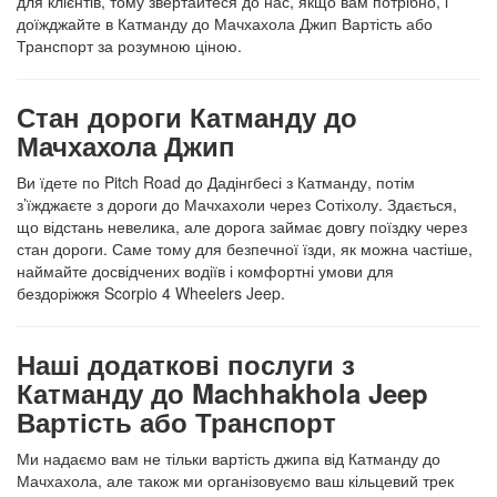
для клієнтів, тому звертайтеся до нас, якщо вам потрібно, і
доїжджайте в Катманду до Мачхахола Джип Вартість або
Транспорт за розумною ціною.
Стан дороги Катманду до
Мачхахола Джип
Ви їдете по Pitch Road до Дадінгбесі з Катманду, потім
з’їжджаєте з дороги до Мачхахоли через Сотіхолу. Здається,
що відстань невелика, але дорога займає довгу поїздку через
стан дороги. Саме тому для безпечної їзди, як можна частіше,
наймайте досвідчених водіїв і комфортні умови для
бездоріжжя Scorpio 4 Wheelers Jeep.
Наші додаткові послуги з
Катманду до Machhakhola Jeep
Вартість або Транспорт
Ми надаємо вам не тільки вартість джипа від Катманду до
Мачхахола, але також ми організовуємо ваш кільцевий трек