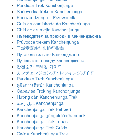
Panduan Trek Kanchenjunga
Sprievodca trekom Kanchenjunga
Kanczendzonga – Przewodnik
Guia de caminhada de Kanchenjunga
Ghid de drumeție Kanchenjunga
Пътеводител за преходи в Канчендзьонга
Průvodce trekem Kanchenjunga
干城章嘉峰徒步旅行指南
Путеводитель по Канченджанге
Путівник по походу Канченджанга
칸첸중가 트레킹 가이드
カンチェンジュンガトレッキングガイド
Panduan Trek Kanchenjunga
คู่มือการเดินป่า Kanchenjunga
Gabay sa Trek ng Kanchenjunga
Hướng dẫn Kanchenjunga Trek
دليل رحلة Kanchenjunga
Kanchenjunga Trek Rehberi
Kanchenjunga gönguleiðarhandbók
Kanchenjunga Trek –opas
Kanchenjunga Trek Guide
Gwida Kanchenjunga Trek