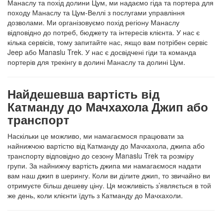
Манаслу та похід долини Цум, ми надаємо гіда та портера для
походу Манаслу та Цум-Веллі з послугами управління
дозволами. Ми організовуємо похід регіону Манаслу
відповідно до потреб, бюджету та інтересів клієнта. У нас є
кілька сервісів, тому запитайте нас, якщо вам потрібен сервіс
Jeep або Manaslu Trek. У нас є досвідчені гіди та команда
портерів для трекінгу в долині Манаслу та долині Цум.
Найдешевша вартість від
Катманду до Мачхахола Джип або
транспорт
Наскільки це можливо, ми намагаємося працювати за
найнижчою вартістю від Катманду до Мачхахола, джипа або
транспорту відповідно до сезону Manaslu Trek та розміру
групи. За найнижчу вартість джипа ми намагаємося надати
вам наш джип в шерингу. Коли ви ділите джип, то звичайно ви
отримуєте більш дешеву ціну. Ця можливість з’являється в той
же день, коли клієнти їдуть з Катманду до Мачхахоли.