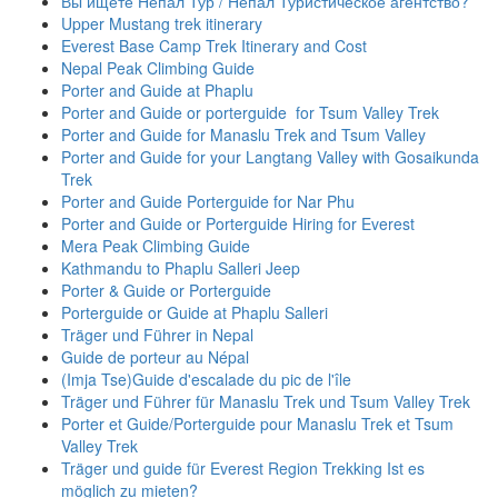
Вы ищете Непал Тур / Непал Туристическое агентство?
Upper Mustang trek itinerary
Everest Base Camp Trek Itinerary and Cost
Nepal Peak Climbing Guide
Porter and Guide at Phaplu
Porter and Guide or porterguide for Tsum Valley Trek
Porter and Guide for Manaslu Trek and Tsum Valley
Porter and Guide for your Langtang Valley with Gosaikunda
Trek
Porter and Guide Porterguide for Nar Phu
Porter and Guide or Porterguide Hiring for Everest
Mera Peak Climbing Guide
Kathmandu to Phaplu Salleri Jeep
Porter & Guide or Porterguide
Porterguide or Guide at Phaplu Salleri
Träger und Führer in Nepal
Guide de porteur au Népal
(Imja Tse)Guide d'escalade du pic de l'île
Träger und Führer für Manaslu Trek und Tsum Valley Trek
Porter et Guide/Porterguide pour Manaslu Trek et Tsum
Valley Trek
Träger und guide für Everest Region Trekking Ist es
möglich zu mieten?