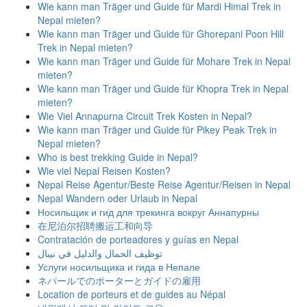
Wie kann man Träger und Guide für Mardi Himal Trek in
Nepal mieten?
Wie kann man Träger und Guide für Ghorepani Poon Hill
Trek in Nepal mieten?
Wie kann man Träger und Guide für Mohare Trek in Nepal
mieten?
Wie kann man Träger und Guide für Khopra Trek in Nepal
mieten?
Wie Viel Annapurna Circuit Trek Kosten in Nepal?
Wie kann man Träger und Guide für Pikey Peak Trek in
Nepal mieten?
Who is best trekking Guide in Nepal?
Wie viel Nepal Reisen Kosten?
Nepal Reise Agentur/Beste Reise Agentur/Reisen in Nepal
Nepal Wandern oder Urlaub in Nepal
Носильщик и гид для трекинга вокруг Аннапурны
在尼泊尔招聘搬运工和向导
Contratación de porteadores y guías en Nepal
توظيف الحمال والدليل في نيبال
Услуги носильщика и гида в Непале
ネパールでのポーターとガイドの雇用
Location de porteurs et de guides au Népal