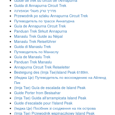
Guide de trek du circuit de l’Annapurna
Guida di Annapurna Circuit Trek
מדריך טרק מעגלי אנאפורנה
Przewodnik po szlaku Annapurna Circuit Trek
Путеводитель по трассе Аннапурна
Guía de Annapurna Circuit Trek
Panduan Trek Sirkuit Annapurna
Manaslu Trek Guide au Népal
Manaslu Trek Reiseführer
Guida di Manaslu Trek
Путеводитель по Манаслу
Guía de Manaslu Trek
Panduan Trek Manaslu
Annapurna Circuit Trek Reiseleiter
Besteigung des (Imja Tse)Island Peak 6189m.
(Имджа Це) Путеводитель по восхождению на Айленд
Пик
(Imja Tse) Guía de escalada de Island Peak
Guide Porter from Besisahar
(Imja Tse) Guida all'arrampicata Island Peak
Guide d'escalade pour l'Island Peak
(Імджа Це) Посібник зі сходження на пік острова
(Imja Tse) Przewodnik wspinaczkowy Island Peak