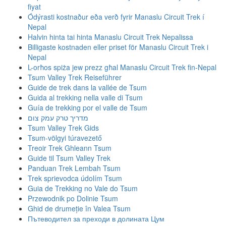
fiyat
Ódýrasti kostnaður eða verð fyrir Manaslu Circuit Trek í
Nepal
Halvin hinta tai hinta Manaslu Circuit Trek Nepalissa
Billigaste kostnaden eller priset för Manaslu Circuit Trek i
Nepal
L-orħos spiża jew prezz għal Manaslu Circuit Trek fin-Nepal
Tsum Valley Trek Reiseführer
Guide de trek dans la vallée de Tsum
Guida al trekking nella valle di Tsum
Guía de trekking por el valle de Tsum
מדריך טרק עמק צום
Tsum Valley Trek Gids
Tsum-völgyi túravezető
Treoir Trek Ghleann Tsum
Guide til Tsum Valley Trek
Panduan Trek Lembah Tsum
Trek sprievodca údolím Tsum
Guia de Trekking no Vale do Tsum
Przewodnik po Dolinie Tsum
Ghid de drumeție în Valea Tsum
Пътеводител за преходи в долината Цум