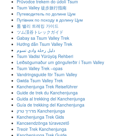
Průvodce trekem do údolí Tsum
Tsum Valley 徒步旅行指南
Путеводитель по долине Цум
Путівник по походу в долину Цум
툼 밸리 트레킹 가이드
ツム渓谷トレックガイド
Gabay sa Tsum Valley Trek
Hướng dẫn Tsum Valley Trek
دليل رحلة وادي تسوم
Tsum Vadisi Yürüyüş Rehberi
Leiðsögumaður um gönguferðir í Tsum Valley
Tsum Valley Trek –opas
Vandringsguide för Tsum Valley
Gwida Tsum Valley Trek
Kanchenjunga Trek Reiseführer
Guide de trek du Kanchenjunga
Guida al trekking del Kanchenjunga
Guía de trekking del Kanchenjunga
מדריך טרק Kanchenjunga
Kanchenjunga Trek Gids
Kancsendzönga túravezető
Treoir Trek Kanchenjunga
Kanchenjunga Trek Guide