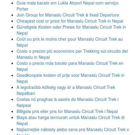
Guia mais barato em Lukla Airport Nepal com serviço
Porter
Join Group for Manaslu Circuit Trek & fixed Departure
Cheapest cost or price for Manaslu Circuit Trek in Nepal
Günstigste Kosten oder Preise für Manaslu Circuit Trek in
Nepal
Coût ou prix le moins cher pour Manaslu Circuit Trek au
Népal
Costo o prezzo più economico per Trekking sul circuito del
Manaslu in Nepal
Costo o precio más barato para Manaslu Circuit Trek en
Nepal
Goedkoopste kosten of prijs voor Manaslu Circuit Trek in
Nepal
A legolcsóbb költség vagy ár a Manaslu Circuit Trek
Nepálban
Costas nó praghas is saoire do Manaslu Circuit Trek i
Neipeal
Billigste pris eller pris for Manaslu Circuit Trek i Nepal
Biaya atau harga termurah untuk Manaslu Circuit Trek di
Nepal
Najlacnejšie náklady alebo cena pre Manaslu Circuit Trek v