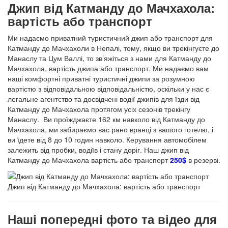
Джип від Катманду до Мачхахола:
вартість або транспорт
Ми надаємо приватний туристичний джип або транспорт для
Катманду до Мачхахоли в Непалі, тому, якщо ви трекінгуєте до
Манаслу та Цум Валлі, то зв’яжіться з нами для Катманду до
Мачхахола, вартість джипа або транспорт. Ми надаємо вам
наші комфортні приватні туристичні джипи за розумною
вартістю з відповідальною відповідальністю, оскільки у нас є
легальне агентство та досвідчені водії джипів для їзди від
Катманду до Мачхахола протягом усіх сезонів трекінгу
Манаслу. Ви проїжджаєте 162 км навколо від Катманду до
Мачхахола, ми забираємо вас рано вранці з вашого готелю, і
ви їдете від 8 до 10 годин навколо. Керування автомобілем
залежить від пробки, водіїв і стану доріг. Наш джип від
Катманду до Мачхахола вартість або транспорт
250$
в резерві.
Джип від Катманду до Мачхахола: вартість або транспорт
Наші попередні фото та відео для