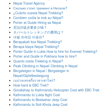
Nepal Travel Agency
Сколько стоит треккинг в Непале?
¿Cuánto cuesta Nepal Trekking?
Combien coûte le trek au Népal?
Porter at Guide Hiring sa Nepal
尼泊尔徒步要多少钱？
ネパールトレッキングの費用は？
네팔 트레킹 비용은?
Berapakah kos Nepal Trekking?
Berapa biaya Nepal Trekking?
Porter Guide in Lukla How to hire for Everest Trekking?
Porter and Guide in Pokhara how to hire?
Quanto costa Trekking in Nepal?
Peak Climbing in Nepal/ Climbing in Nepal
Bergsteigen in Nepal / Bergsteiger in
Nepal/Gipfelbesteigung
เนปาลเทรคกิ้งราคาเท่าไหร่?
How hard is EBC Trek?
Gorakshep to Kathmandu Helicopter Cost with EBC Trek
Kathmandu to Lukla flight Cost
Kathmandu to Besisahar Jeep Cost
Kathmandu to Soti Khola Jeep Cost