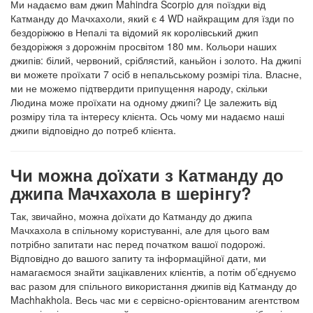
Ми надаємо вам джип Mahindra Scorpio для поїздки від
Катманду до Мачхахоли, який є 4 WD найкращим для їзди по
бездоріжжю в Непалі та відомий як королівський джип
бездоріжжя з дорожнім просвітом 180 мм. Кольори наших
джипів: білий, червоний, сріблястий, каньйон і золото. На джипі
ви можете проїхати 7 осіб в непальському розмірі тіла. Власне,
ми не можемо підтвердити припущення народу, скільки
Людина може проїхати на одному джипі? Це залежить від
розміру тіла та інтересу клієнта. Ось чому ми надаємо наші
джипи відповідно до потреб клієнта.
Чи можна доїхати з Катманду до
джипа Мачхахола в шерінгу?
Так, звичайно, можна доїхати до Катманду до джипа
Мачхахола в спільному користуванні, але для цього вам
потрібно запитати нас перед початком вашої подорожі.
Відповідно до вашого запиту та інформаційної дати, ми
намагаємося знайти зацікавлених клієнтів, а потім об’єднуємо
вас разом для спільного використання джипів від Катманду до
Machhakhola. Весь час ми є сервісно-орієнтованим агентством