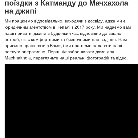
поїздки з Катманду до Мачхахола
на джипі
Ми працюємо відповідально, виходячи з досвіду, адже ми є
юридичним агентством в Непалі з 2017 року. Ми надаємо вам
наші приватні джипи в будь-який час відповідно до ваших
потреб, які є комфортними та безпечними для водіння. Нам
приємно працювати з Вами, і ми прагнемо надавати наші
послуги оперативно. Перш ніж забронювати джип для
Machhakhola, перегляньте наші реальні фотографії та відео.