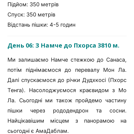
Підйом: 350 метрів
Спуск: 350 метрів
Відстань пішки: 4-5 годин
День 06: З Намче до Пхорса 3810 м.
Ми залишаємо Намче стежкою до Санаса,
потім піднімаємося до перевалу Мон Ла.
Далі спускаємося до річки Дудхкосі (Пхорс
Тенга). Насолоджуємося краєвидом з Мо
Ла. Сьогодні ми також пройдемо частину
пішки через рододендрон та сосни.
Найцікавішим місцем з панорамою на
сьогодні є АмаДаблам.