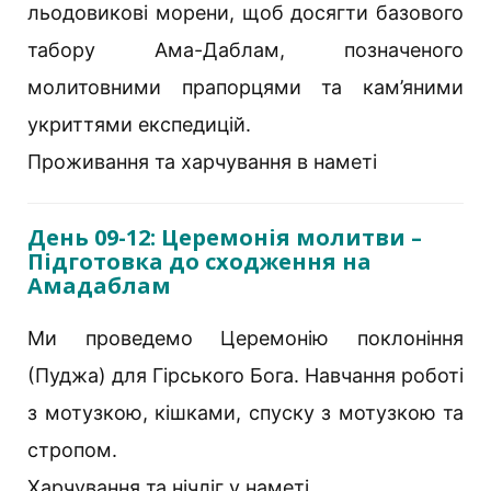
льодовикові морени, щоб досягти базового
табору Ама-Даблам, позначеного
молитовними прапорцями та кам’яними
укриттями експедицій.
Проживання та харчування в наметі
День 09-12: Церемонія молитви –
Підготовка до сходження на
Амадаблам
Ми проведемо Церемонію поклоніння
(Пуджа) для Гірського Бога. Навчання роботі
з мотузкою, кішками, спуску з мотузкою та
стропом.
Харчування та нічліг у наметі