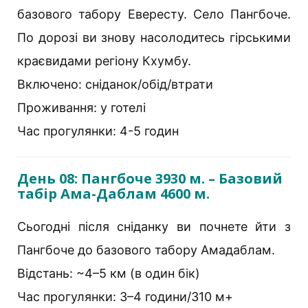
базового табору Евересту. Село Пангбоче.
По дорозі ви знову насолодитесь гірськими
краєвидами регіону Кхумбу.
Включено: сніданок/обід/втрати
Проживання: у готелі
Час прогулянки: 4-5 годин
День 08: Пангбоче 3930 м. – Базовий
табір Ама-Даблам 4600 м.
Сьогодні після сніданку ви почнете йти з
Пангбоче до базового табору Амадаблам.
Відстань: ~4–5 км (в один бік)
Час прогулянки: 3–4 години/310 м+