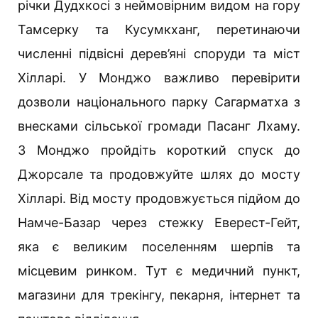
річки Дудхкосі з неймовірним видом на гору
Тамсерку та Кусумкханг, перетинаючи
численні підвісні дерев’яні споруди та міст
Хілларі. У Монджо важливо перевірити
дозволи національного парку Сагарматха з
внесками сільської громади Пасанг Лхаму.
З Монджо пройдіть короткий спуск до
Джорсале та продовжуйте шлях до мосту
Хілларі. Від мосту продовжується підйом до
Намче-Базар через стежку Еверест-Гейт,
яка є великим поселенням шерпів та
місцевим ринком. Тут є медичний пункт,
магазини для трекінгу, пекарня, інтернет та