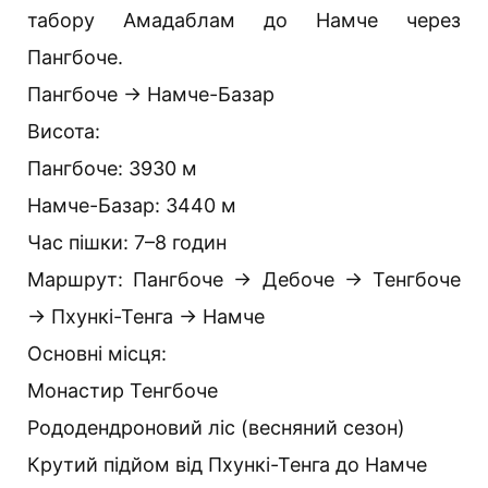
табору Амадаблам до Намче через
Пангбоче.
Пангбоче → Намче-Базар
Висота:
Пангбоче: 3930 м
Намче-Базар: 3440 м
Час пішки: 7–8 годин
Маршрут: Пангбоче → Дебоче → Тенгбоче
→ Пхункі-Тенга → Намче
Основні місця:
Монастир Тенгбоче
Рододендроновий ліс (весняний сезон)
Крутий підйом від Пхункі-Тенга до Намче