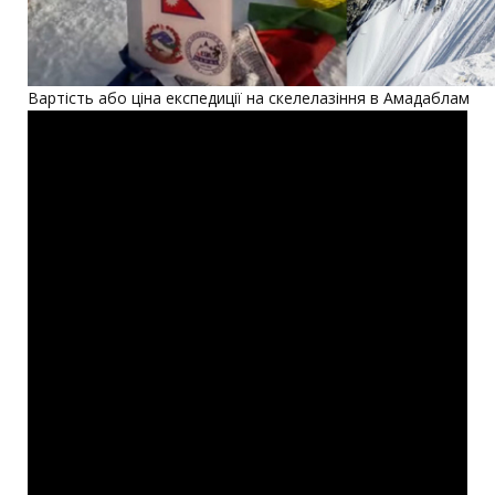
Вартість або ціна експедиції на скелелазіння в Амадаблам