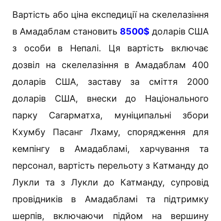
Вартість або ціна експедиції на скелелазіння
в Амадаблам становить
8500$
доларів США
з особи в Непалі. Ця вартість включає
дозвіл на скелелазіння в Амадаблам 400
доларів США, заставу за сміття 2000
доларів США, внески до Національного
парку Сагарматха, муніципальні збори
Кхумбу Пасанг Лхаму, спорядження для
кемпінгу в Амадабламі, харчування та
персонал, вартість перельоту з Катманду до
Лукли та з Лукли до Катманду, супровід
провідників в Амадабламі та підтримку
шерпів, включаючи підйом на вершину