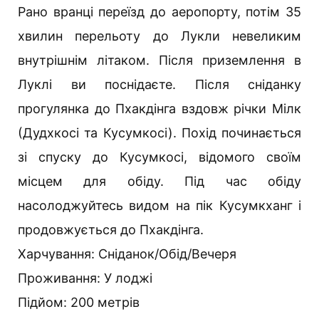
Рано вранці переїзд до аеропорту, потім 35
хвилин перельоту до Лукли невеликим
внутрішнім літаком. Після приземлення в
Луклі ви поснідаєте. Після сніданку
прогулянка до Пхакдінга вздовж річки Мілк
(Дудхкосі та Кусумкосі). Похід починається
зі спуску до Кусумкосі, відомого своїм
місцем для обіду. Під час обіду
насолоджуйтесь видом на пік Кусумкханг і
продовжується до Пхакдінга.
Харчування: Сніданок/Обід/Вечеря
Проживання: У лоджі
Підйом: 200 метрів