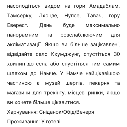
насолодіться видом на гори Амадаблам,
Тамсерку, Лхоцзе, Нупсе, Тавач, гору
Еверест. День буде максимально
панорамним та розслаблюючим для
акліматизації. Якщо ви більше зацікавлені,
відвідайте село Кхумджунг, спустіться 30
хвилин до села або спустіться тим самим
шляхом до Намче. У Намче найцікавішою
частиною є музей шерпів, пекарня та
магазини для трекінгу, місцеві ринки, якщо
ви хочете більше цікавитися.
Харчування: Сніданок/Обід/Вечеря
Проживання: У готелі