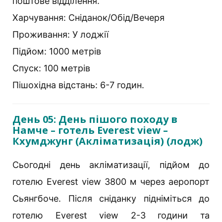
поштове відділення.
Харчування: Сніданок/Обід/Вечеря
Проживання: У лоджії
Підйом: 1000 метрів
Спуск: 100 метрів
Пішохідна відстань: 6-7 годин.
День 05: День пішого походу в
Намче – готель Everest view –
Кхумджунг (Акліматизація) (лодж)
Сьогодні день акліматизації, підйом до
готелю Everest view 3800 м через аеропорт
Сьянгбоче. Після сніданку підніміться до
готелю Everest view 2-3 години та