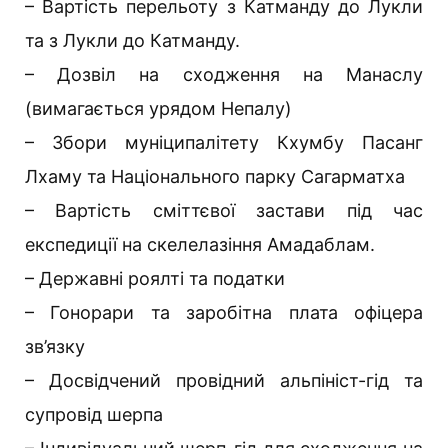
– Вартість перельоту з Катманду до Лукли
та з Лукли до Катманду.
– Дозвіл на сходження на Манаслу
(вимагається урядом Непалу)
– Збори муніципалітету Кхумбу Пасанг
Лхаму та Національного парку Сагарматха
– Вартість сміттєвої застави під час
експедиції на скелелазіння Амадаблам.
– Державні роялті та податки
– Гонорари та заробітна плата офіцера
зв’язку
– Досвідчений провідний альпініст-гід та
супровід шерпа