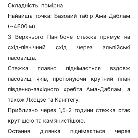
Складність: помірна
Найвища точка: Базовий табір Ама-Даблам
(~4600 м)
З Верхнього Пангбоче стежка прямує на
схід-північний схід через альпійські
пасовища.
Стежка плавно піднімається вздовж
пасовищ яків, пропонуючи крупний план
південно-західного хребта Ама-Даблам, а
також Лхоцзе та Кангтегу.
Приблизно через 1,5–2 години стежка стає
крутішою та кам’янистішою.
Остання ділянка піднімається через