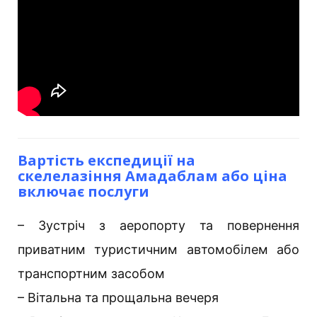
Вартість експедиції на
скелелазіння Амадаблам або ціна
включає послуги
– Зустріч з аеропорту та повернення
приватним туристичним автомобілем або
транспортним засобом
– Вітальна та прощальна вечеря